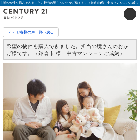
希望の物件を購入できました。担当の境さんのおかげ様です。（鎌倉市I様 中古マンションご成約）|評判 境 雄大 | 藤沢の不動産のことならセンチュリー21富士ハウジング
＜＜ お客様の声一覧へ戻る
希望の物件を購入できました。担当の境さんのおか
げ様です。（鎌倉市I様 中古マンションご成約）