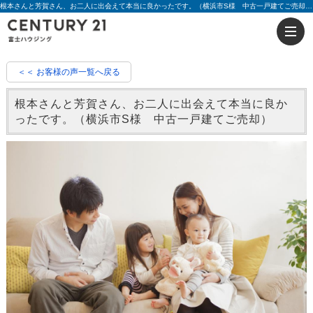
根本さんと芳賀さん、お二人に出会えて本当に良かったです。（横浜市S様 中古一戸建てご売却）|評判 根本 健児・芳賀 元気 | 藤沢の不動産のことならセンチュリー21富士ハウジング
＜＜ お客様の声一覧へ戻る
根本さんと芳賀さん、お二人に出会えて本当に良か
ったです。（横浜市S様 中古一戸建てご売却）