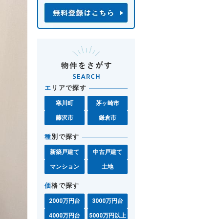
エ
リアで探す
寒川町
茅ヶ崎市
藤沢市
鎌倉市
種
別で探す
新築戸建て
中古戸建て
マンション
土地
価
格で探す
2000万円台
3000万円台
4000万円台
5000万円以上