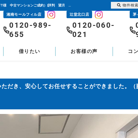
物件検
どんな要望・質問にも応えていただき、安心してお任せすることができました。（藤沢市T様 中古マンションご成約）|評判 望月 直樹 | 藤沢の不動産のことならセンチュリー21富士ハウジング
湘南モールフィル店
辻堂北口店
茅
0120-989-
0120-060-
655
021
借りたい
お客様の声
コ
いただき、安心してお任せすることができました。（