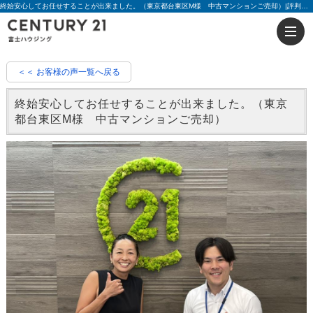
終始安心してお任せすることが出来ました。（東京都台東区M様 中古マンションご売却）|評判 望月 直樹 | 藤沢の不動産のことならセンチュリー21富士ハウジング
＜＜ お客様の声一覧へ戻る
終始安心してお任せすることが出来ました。（東京
都台東区M様 中古マンションご売却）