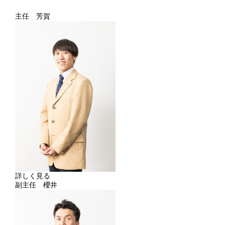
主任 芳賀
詳しく見る
副主任 櫻井