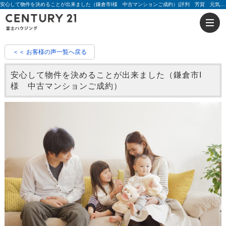
安心して物件を決めることが出来ました（鎌倉市I様 中古マンションご成約）|評判 芳賀 元気、櫻井 公太 | 藤沢の不動産のことならセンチュリー21富士ハウジング
＜＜ お客様の声一覧へ戻る
安心して物件を決めることが出来ました（鎌倉市I
様 中古マンションご成約）