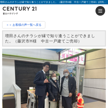
増田さんのチラシが縁で知り逢うことができました。（藤沢市H様 中古一戸建てご売却）|評判 増田 貴成 | 藤沢の不動産のことならセンチュリー21富士ハウジング
＜＜ お客様の声一覧へ戻る
増田さんのチラシが縁で知り逢うことができまし
た。（藤沢市H様 中古一戸建てご売却）