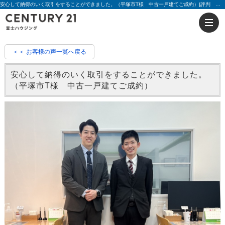
安心して納得のいく取引をすることができました。（平塚市T様 中古一戸建てご成約）|評判 大滝 晃平 | 藤沢の不動産のことならセンチュリー21富士ハウジング
＜＜ お客様の声一覧へ戻る
安心して納得のいく取引をすることができました。
（平塚市T様 中古一戸建てご成約）