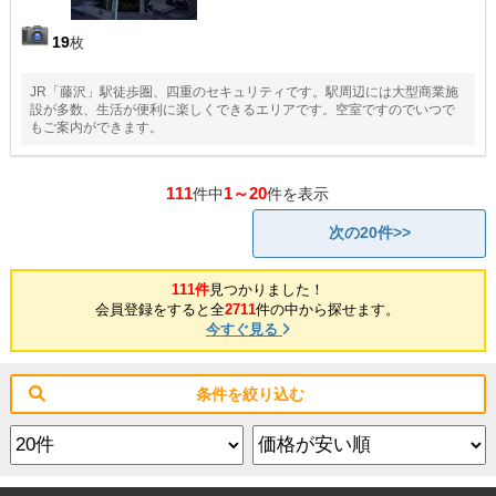
19
枚
JR「藤沢」駅徒歩圏、四重のセキュリティです。駅周辺には大型商業施
設が多数、生活が便利に楽しくできるエリアです。空室ですのでいつで
もご案内ができます。
111
1～20
件中
件を表示
次の20件>>
111件
見つかりました！
会員登録をすると全
2711
件の中から探せます。
今すぐ見る
条件を絞り込む