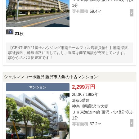
1分
専有面積
69.4㎡
21
枚
【CENTURY21富士ハウジング湘南モールフィル店取扱物件】湘南深沢
駅徒歩圏、幹線道路に面しており、近隣は商業施設が充実しています。
駅からのバス便豊富です！
シャルマンコーポ藤沢|藤沢市大鋸の中古マンション
2,299万円
マンション
2LDK / 1982年
3階/5階建
神奈川県藤沢市大鋸
ＪＲ東海道本線 藤沢 バス8分停歩
1分
専有面積
67.2㎡