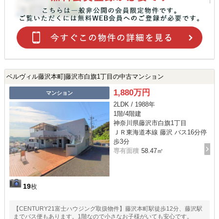
ベルヴィル藤沢本町|藤沢市白旗1丁目の中古マンション
1,880万円
マンション
2LDK / 1988年
1階/4階建
神奈川県藤沢市白旗1丁目
ＪＲ東海道本線 藤沢 バス16分停
歩3分
専有面積
58.47㎡
19
枚
【CENTURY21富士ハウジング取扱物件】藤沢本町駅徒歩12分、藤沢駅
までバス便もあります。1階なので小さなお子様がいても安心です。