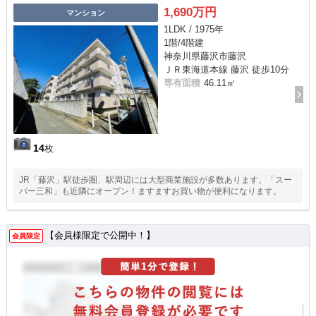
1,690万円
マンション
1LDK / 1975年
1階/4階建
神奈川県藤沢市藤沢
ＪＲ東海道本線 藤沢 徒歩10分
専有面積
46.11㎡
14
枚
JR「藤沢」駅徒歩圏、駅周辺には大型商業施設が多数あります。「スー
パー三和」も近隣にオープン！ますますお買い物が便利になります。
【会員様限定で公開中！】
会員限定