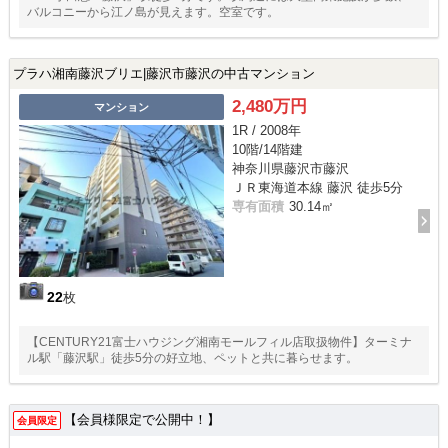
バルコニーから江ノ島が見えます。空室です。
プラハ湘南藤沢ブリエ|藤沢市藤沢の中古マンション
2,480万円
マンション
1R / 2008年
10階/14階建
神奈川県藤沢市藤沢
ＪＲ東海道本線 藤沢 徒歩5分
専有面積
30.14㎡
22
枚
【CENTURY21富士ハウジング湘南モールフィル店取扱物件】ターミナ
ル駅「藤沢駅」徒歩5分の好立地、ペットと共に暮らせます。
【会員様限定で公開中！】
会員限定