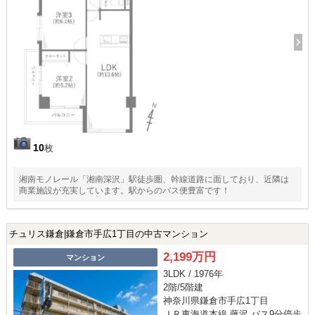
10
枚
湘南モノレール「湘南深沢」駅徒歩圏、幹線道路に面しており、近隣は
商業施設が充実しています。駅からのバス便豊富です！
チュリス鎌倉|鎌倉市手広1丁目の中古マンション
2,199万円
マンション
3LDK / 1976年
2階/5階建
神奈川県鎌倉市手広1丁目
ＪＲ東海道本線 藤沢 バス9分停歩