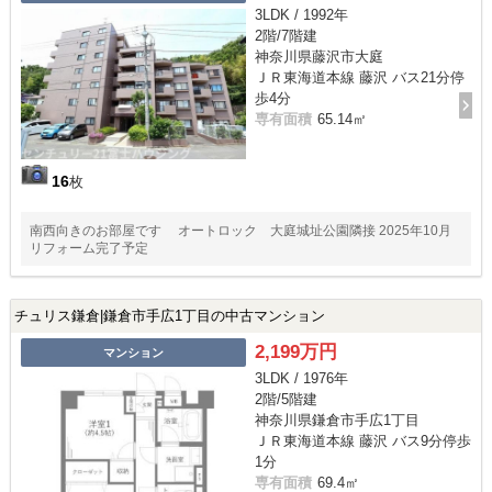
3LDK / 1992年
2階/7階建
神奈川県藤沢市大庭
ＪＲ東海道本線 藤沢 バス21分停
歩4分
専有面積
65.14㎡
16
枚
南西向きのお部屋です オートロック 大庭城址公園隣接 2025年10月
リフォーム完了予定
チュリス鎌倉|鎌倉市手広1丁目の中古マンション
2,199万円
マンション
3LDK / 1976年
2階/5階建
神奈川県鎌倉市手広1丁目
ＪＲ東海道本線 藤沢 バス9分停歩
1分
専有面積
69.4㎡