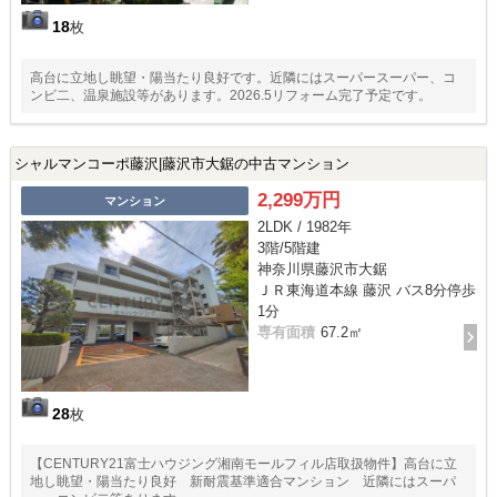
18
枚
高台に立地し眺望・陽当たり良好です。近隣にはスーパースーパー、コ
ンビ二、温泉施設等があります。2026.5リフォーム完了予定です。
シャルマンコーポ藤沢|藤沢市大鋸の中古マンション
2,299万円
マンション
2LDK / 1982年
3階/5階建
神奈川県藤沢市大鋸
ＪＲ東海道本線 藤沢 バス8分停歩
1分
専有面積
67.2㎡
28
枚
【CENTURY21富士ハウジング湘南モールフィル店取扱物件】高台に立
地し眺望・陽当たり良好 新耐震基準適合マンション 近隣にはスーパ