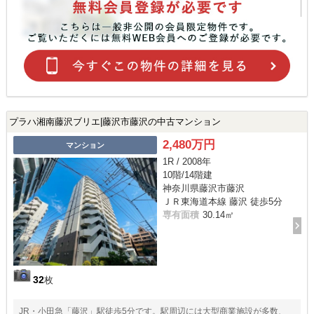
プラハ湘南藤沢ブリエ|藤沢市藤沢の中古マンション
2,480万円
マンション
1R / 2008年
10階/14階建
神奈川県藤沢市藤沢
ＪＲ東海道本線 藤沢 徒歩5分
専有面積
30.14㎡
32
枚
JR・小田急「藤沢」駅徒歩5分です。駅周辺には大型商業施設が多数、