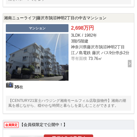
湘南ニューライフ|藤沢市鵠沼神明2丁目の中古マンション
2,698万円
マンション
3LDK / 1982年
3階/5階建
神奈川県藤沢市鵠沼神明2丁目
江ノ島電鉄 藤沢 バス9分停歩2分
専有面積
73.76㎡
35
枚
【CENTURY21富士ハウジング湘南モールフィル店取扱物件】湘南の潮
風を感じながら、穏やかな時間と暮らしを楽しむことができます。
【会員様限定で公開中！】
会員限定