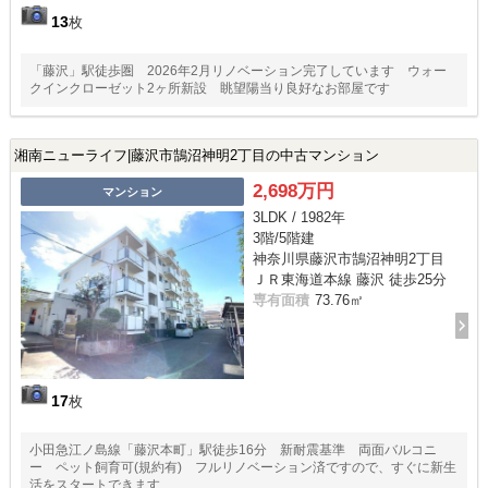
13
枚
「藤沢」駅徒歩圏 2026年2月リノベーション完了しています ウォー
クインクローゼット2ヶ所新設 眺望陽当り良好なお部屋です
湘南ニューライフ|藤沢市鵠沼神明2丁目の中古マンション
2,698万円
マンション
3LDK / 1982年
3階/5階建
神奈川県藤沢市鵠沼神明2丁目
ＪＲ東海道本線 藤沢 徒歩25分
専有面積
73.76㎡
17
枚
小田急江ノ島線「藤沢本町」駅徒歩16分 新耐震基準 両面バルコニ
ー ペット飼育可(規約有) フルリノベーション済ですので、すぐに新生
活をスタートできます