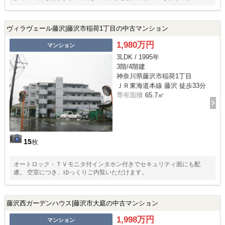
ヴィラヴェール藤沢|藤沢市稲荷1丁目の中古マンション
1,980万円
マンション
3LDK / 1995年
3階/4階建
神奈川県藤沢市稲荷1丁目
ＪＲ東海道本線 藤沢 徒歩33分
専有面積
65.7㎡
15
枚
オートロック・ＴＶモニタ付インタホン付きでセキュリティ面にも配
慮。 空室につき、ゆっくりご内覧いただけます。
藤沢西ガーデンハウス|藤沢市大庭の中古マンション
1,998万円
マンション