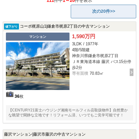
111
1～20
件中
件を表示
次の20件>>
コーポ梶原山1|鎌倉市梶原2丁目の中古マンション
値下がり
1,590万円
マンション
3LDK / 1977年
4階/5階建
神奈川県鎌倉市梶原2丁目
ＪＲ東海道本線 藤沢 バス15分停
歩2分
専有面積
70.83㎡
36
枚
【CENTURY21富士ハウジング湘南モールフィル店取扱物件】自然豊か
な眺望で閑静な立地です！リフォーム済、いつでもご見学可能です！
藤沢マンション|藤沢市藤沢の中古マンション