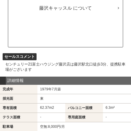
藤沢キャッスル
セールスコメント
センチュリー21富士ハウジング藤沢店は藤沢駅北口徒歩3分、提携駐車
場がございます
詳細情報
完成年
1979年7月築
採光面
東
62.37m
2
6.3m²
専有面積
バルコニー面積
-
-
テラス面積
専用庭面積
駐車場
空無:8,000円/月