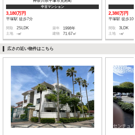
神奈川県平塚市見附町
中古マンション
3,180万円
2,380万円
平塚駅 徒歩7分
平塚駅 徒歩10
2SLDK
3LDK
間取
築年
1998年
間取
土地
-㎡
建物
71.67㎡
土地
-㎡
広さの近い物件はこちら