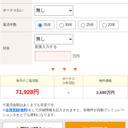
ボーナス払い
返済年数
35年
30年
25年
20年
直接入力する
頭金
万円
ボーナス
毎月のご返済額
物件価格
(×年2回)
71,928円
－
2,690万円
※返済金額はあくまでも目安です。
※
会員登録(無料)
をして詳細情報を記入されますと、全物件が自動でシミュレー
ションされとても便利になります。