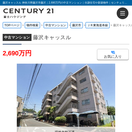
藤沢キャッスル 神奈川県藤沢市藤沢｜2,690万円の中古マンション｜分譲住宅や新築物件｜センチュリー21富士ハウジング
TOPページ
物件検索
中古マンション
藤沢市
ＪＲ東海道本線
藤沢キャッス
藤沢キャッスル
中古マンション
2,690万円
お気に入り