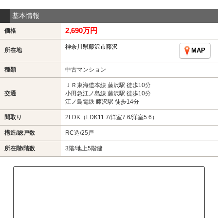
基本情報
2,690万円
価格
神奈川県藤沢市藤沢
所在地
MAP
種類
中古マンション
ＪＲ東海道本線 藤沢駅 徒歩10分
交通
小田急江ノ島線 藤沢駅 徒歩10分
江ノ島電鉄 藤沢駅 徒歩14分
間取り
2LDK（LDK11.7/洋室7.6/洋室5.6）
構造/総戸数
RC造/25戸
所在階/階数
3階/地上5階建