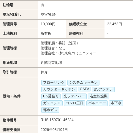
駐輪場
有
現況/引渡し
空室/相談
管理費等
10,000円
修繕積立金
22,453円
土地権利
所有権
建物権利
-
管理形態：委託（巡回）
管理態様
管理組合：なし
管理会社：(株)東急コミュニティー
用途地域
近隣商業地域
取引態様
仲介
フローリング
システムキッチン
CATV
カウンターキッチン
BSアンテナ
設備・条件
CS受信可
光ファイバー
浴室乾燥機
ガスコンロ
コンロ三口
バルコニー
本下水
都市ガス
RHS-159701-46284
物件番号
情報更新日
2026年08月04日