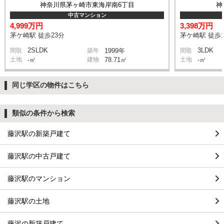
神奈川県茅ヶ崎市東海岸南6丁目
神
中古マンション
4,999万円
3,398万円
茅ケ崎駅 徒歩23分
茅ケ崎駅 徒歩1
2SLDK
3LDK
間取
築年
1999年
間取
土地
-㎡
建物
78.71㎡
土地
-㎡
同じ学区の物件はこちら
類似の条件から検索
藤沢駅の新築戸建て
藤沢駅の中古戸建て
藤沢駅のマンション
藤沢駅の土地
藤沢の新築戸建て