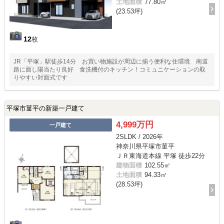
土地面積
77.80㎡
(23.53坪)
12
枚
JR「平塚」駅徒歩14分 お買い物施設が周辺に揃う便利な住環境 南道
路に面し陽当たり良好 食洗機付のキッチン！コミュニケーションの取
りやすい対面式です
平塚市菫平の新築一戸建て
4,999万円
一戸建て
2SLDK / 2026年
神奈川県平塚市菫平
ＪＲ東海道本線 平塚 徒歩22分
建物面積
102.55㎡
土地面積
94.33㎡
(28.53坪)