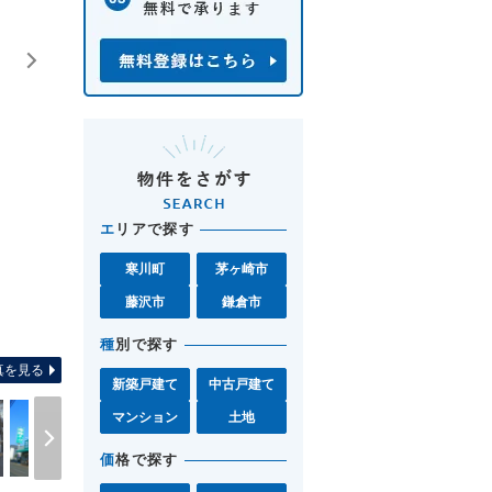
エ
リアで探す
寒川町
茅ヶ崎市
藤沢市
鎌倉市
間取り図 お気軽に茅ヶ崎店
種
別で探す
真を見る
新築戸建て
中古戸建て
マンション
土地
価
格で探す