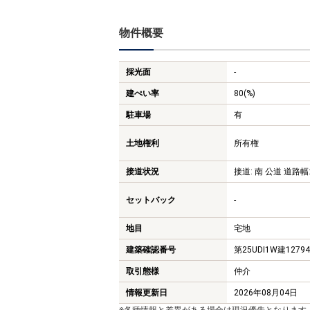
物件概要
採光面
-
建ぺい率
80(%)
駐車場
有
土地権利
所有権
接道状況
接道: 南 公道 道路幅:
セットバック
-
地目
宅地
建築確認番号
第25UDI1W建1279
取引態様
仲介
情報更新日
2026年08月04日