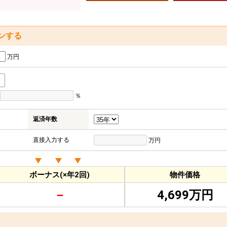
ンする
万円
％
返済年数
直接入力する
万円
ボーナス(×年2回)
物件価格
－
4,699万円