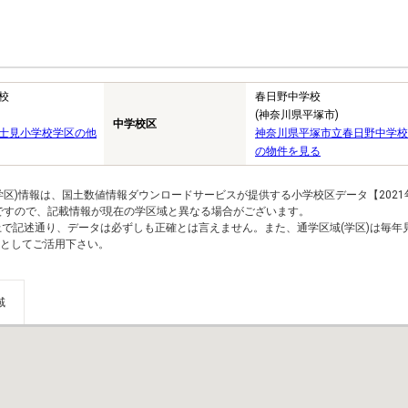
校
春日野中学校
(神奈川県平塚市)
中学校区
士見小学校学区の他
神奈川県平塚市立春日野中学校
の物件を見る
区)情報は、国土数値情報ダウンロードサービスが提供する小学校区データ【2021
のですので、記載情報が現在の学区域と異なる場合がございます。
上で記述通り、データは必ずしも正確とは言えません。また、通学区域(学区)は毎年
としてご活用下さい。
域