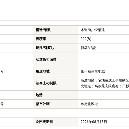
構造/階数
木造/
地上2階建
容積率
300(%)
現況/引渡し
新築/相談
-
私道負担面積
 6ｍ
用途地域
第一種住居地域
高度地区；宅地造成工事規制区
法令上の制限
火地域；高さ最高限度有；日影
地勢
4号
都市計画
市街化区域
次回更新日
2026年08月18日