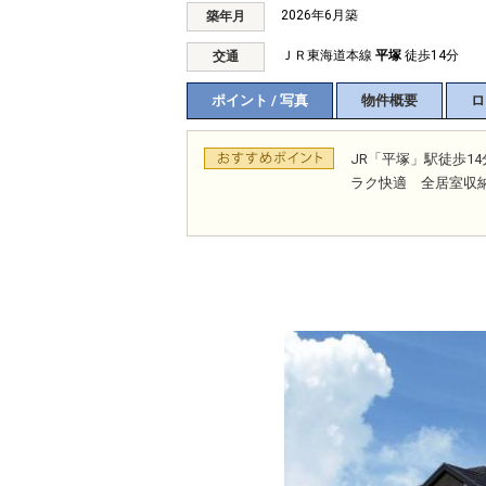
2026年6月築
築年月
ＪＲ東海道本線
平塚
徒歩14分
交通
ポイント / 写真
物件概要
ロ
JR「平塚」駅徒歩
ラク快適 全居室収