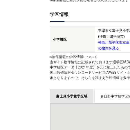
※各種情報と差異がある場合は現況優先となります
学区情報
平塚市立富士見小学
(神奈川県平塚市)
小学校区
神奈川県平塚市立富
の物件を見る
※物件情報の学区情報について
当サイト物件情報に記載されております通学区域(学
中学校区データ【2021年度】を元に加工したも
国土数値情報ダウンロードサービスのWEBサイト
象となりますので、そちらを踏まえ学区情報は参考
富士見小学校学区域
春日野中学校学区