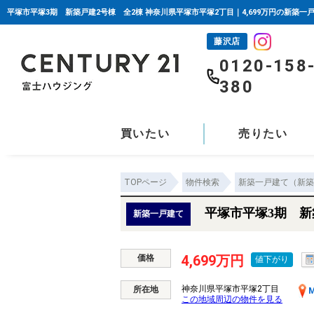
平塚市平塚3期 新築戸建2号棟 全2棟 神奈川県平塚市平塚2丁目｜4,699万円の新築一
藤沢店
0120-158
380
買いたい
売りたい
TOPページ
物件検索
新築一戸建て（新築
平塚市平塚3期 新
新築一戸建て
4,699万円
価格
値下がり
神奈川県平塚市平塚2丁目
所在地
M
この地域周辺の物件を見る