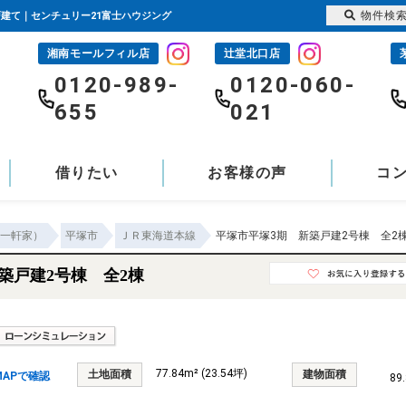
物件検
戸建て｜センチュリー21富士ハウジング
湘南モールフィル店
辻堂北口店
-
0120-989-
0120-060-
655
021
借りたい
お客様の声
コ
一軒家）
平塚市
ＪＲ東海道本線
平塚市平塚3期 新築戸建2号棟 全2
築戸建2号棟 全2棟
77.84m² (23.54坪)
土地面積
建物面積
APで確認
89