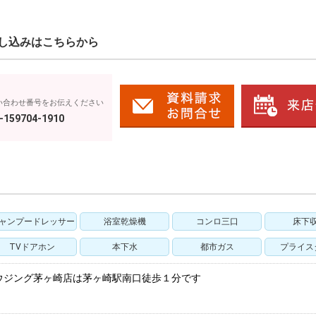
し込みはこちらから
い合わせ番号をお伝えください
-159704-1910
ャンプードレッサー
浴室乾燥機
コンロ三口
床下
TVドアホン
本下水
都市ガス
プライス
ウジング茅ヶ崎店は茅ヶ崎駅南口徒歩１分です