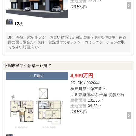
土地面積
77.80㎡
(23.53坪)
12
枚
JR「平塚」駅徒歩14分 お買い物施設が周辺に揃う便利な住環境 南道
路に面し陽当たり良好 食洗機付のキッチン！コミュニケーションの取
りやすい対面式です
平塚市菫平の新築一戸建て
4,999万円
一戸建て
2SLDK / 2026年
神奈川県平塚市菫平
ＪＲ東海道本線 平塚 徒歩22分
建物面積
102.55㎡
土地面積
94.33㎡
(28.53坪)