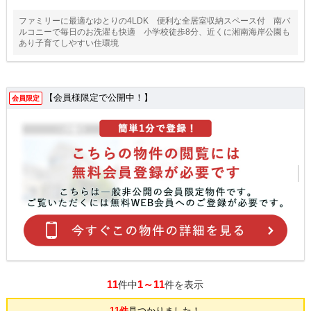
ファミリーに最適なゆとりの4LDK 便利な全居室収納スペース付 南バ
ルコニーで毎日のお洗濯も快適 小学校徒歩8分、近くに湘南海岸公園も
あり子育てしやすい住環境
【会員様限定で公開中！】
会員限定
11
1～11
件中
件を表示
11件
見つかりました！