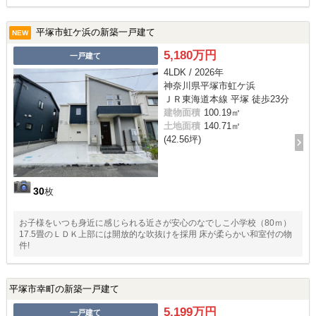
平塚市虹ケ浜の新築一戸建て
NEW
5,180万円
一戸建て
4LDK / 2026年
神奈川県平塚市虹ケ浜
ＪＲ東海道本線 平塚 徒歩23分
建物面積
100.19㎡
土地面積
140.71㎡
(42.56坪)
30
枚
お子様をいつも身近に感じられる近さが安心のなでしこ小学校（80ｍ）
17.5畳のＬＤＫ上部には開放的な吹抜けを採用 床が柔らかい和室付の物
件!
平塚市幸町の新築一戸建て
5,199万円
一戸建て