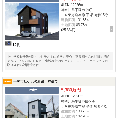
4LDK / 2026年
神奈川県平塚市幸町
ＪＲ東海道本線 平塚 徒歩15分
建物面積
101.85㎡
土地面積
83.73㎡
(25.33坪)
12
枚
小中学校徒歩5分圏内でお子さまの通学も安心 家族団らんの時間も増え
そうなくつろぎのＬＤＫ 食洗機付のキッチン！コミュニケーションの
取りやすい対面式です
平塚市虹ケ浜の新築一戸建て
NEW
5,380万円
一戸建て
4LDK / 2026年
神奈川県平塚市虹ケ浜
ＪＲ東海道本線 平塚 徒歩23分
建物面積
103.78㎡
土地面積
142.98㎡