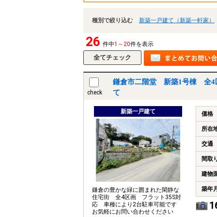
種別で絞り込む
新築一戸建て（新築一軒家）
26
件中
1～20
件を表示
鎌倉市二階堂 新築1号棟 全
て
check
新築一戸建て
価格
所在
交通
間取
建物
築年
鎌倉の豊かな緑に囲まれた閑静な
住宅街 全4区画 フラット35S対
1
応 車種により2台駐車可能です
お気軽にお問い合わせください