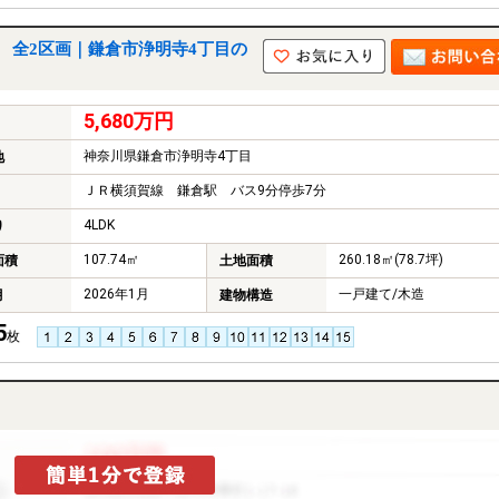
 全2区画｜鎌倉市浄明寺4丁目の
5,680万円
神奈川県鎌倉市浄明寺4丁目
地
ＪＲ横須賀線 鎌倉駅 バス9分停歩7分
4LDK
り
107.74㎡
260.18㎡(78.7坪)
面積
土地面積
2026年1月
一戸建て/木造
月
建物構造
5
枚