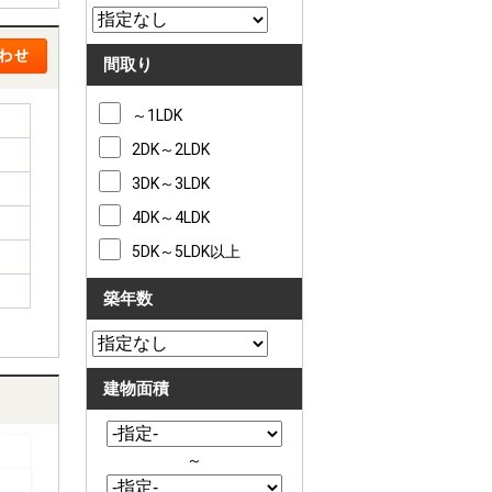
間取り
～1LDK
2DK～2LDK
3DK～3LDK
4DK～4LDK
5DK～5LDK以上
築年数
建物面積
～