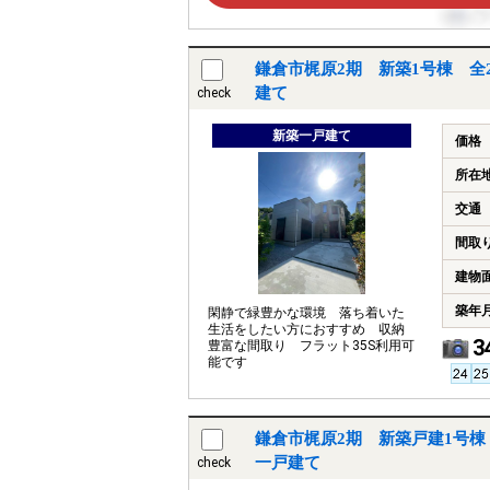
鎌倉市梶原2期 新築1号棟 全
建て
check
新築一戸建て
価格
所在
交通
間取
建物
築年
閑静で緑豊かな環境 落ち着いた
生活をしたい方におすすめ 収納
3
豊富な間取り フラット35S利用可
能です
鎌倉市梶原2期 新築戸建1号棟
一戸建て
check