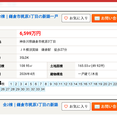
2棟｜鎌倉市梶原3丁目の新築一戸
6,599万円
神奈川県鎌倉市梶原3丁目
地
ＪＲ横須賀線 鎌倉駅 徒歩27分
3SLDK
り
108.95㎡
165.03㎡(49.92坪)
面積
土地面積
2026年4月
一戸建て/木造
月
建物構造
4
枚
 全2棟｜鎌倉市梶原3丁目の新築