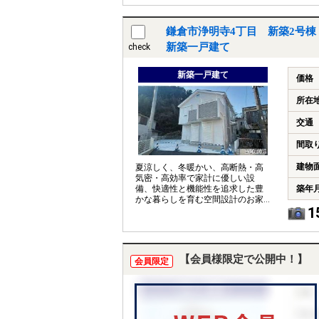
鎌倉市浄明寺4丁目 新築2号棟
新築一戸建て
check
新築一戸建て
価格
所在
交通
間取
建物
夏涼しく、冬暖かい、高断熱・高
気密・高効率で家計に優しい設
備、快適性と機能性を追求した豊
築年
かな暮らしを育む空間設計のお家
1
です。完成しています。
【会員様限定で公開中！】
会員限定