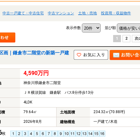
中古一戸建て・中古住宅
中古マンション
土地・売地
投資用・収益物件
表示件数
並び順
1
2
次
4区画｜鎌倉市二階堂の新築一戸建
4,590万円
神奈川県鎌倉市二階堂
地
ＪＲ横須賀線 鎌倉駅 バス8分停歩13分
4LDK
り
79.64㎡
234.32㎡(70.88坪)
面積
土地面積
2026年8月
一戸建て/木造
月
建物構造
6
枚