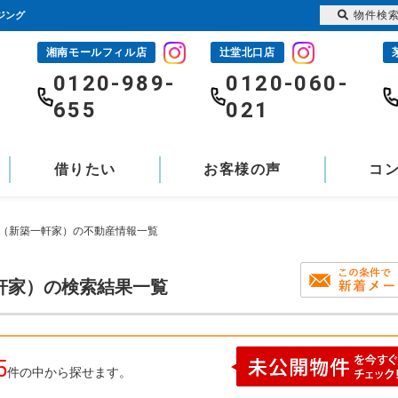
物件検
ジング
湘南モールフィル店
辻堂北口店
-
0120-989-
0120-060-
655
021
借りたい
お客様の声
コ
て（新築一軒家）の不動産情報一覧
軒家）の検索結果一覧
5
件の中から探せます。