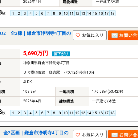
2026年4月
一戸建て/木造
月
建物構造
8
枚
O2 全2棟｜鎌倉市浄明寺4丁目の
5,690万円
値下がり
神奈川県鎌倉市浄明寺4丁目
地
ＪＲ横須賀線 鎌倉駅 バス12分停歩10分
4LDK
り
109.3㎡
176.58㎡(53.42坪)
面積
土地面積
2026年4月
一戸建て/木造
月
建物構造
8
枚
 全2区画｜鎌倉市浄明寺4丁目の