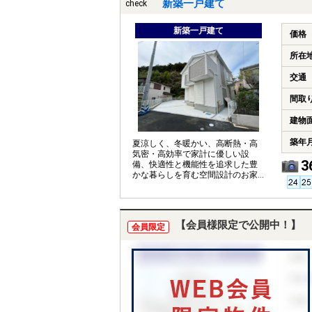
新築一戸建て
check
新築一戸建て
価格
所在
交通
間取
建物
築年
夏涼しく、冬暖かい、高断熱・高
気密・高効率で家計に優しい設
3
備、快適性と機能性を追求した豊
かな暮らしを育む空間設計のお家
です。完成しています。
【会員様限定で公開中！】
会員限定