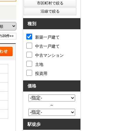
種別
の20件>>
新築一戸建て
中古一戸建て
中古マンション
土地
投資用
価格
～
駅徒歩