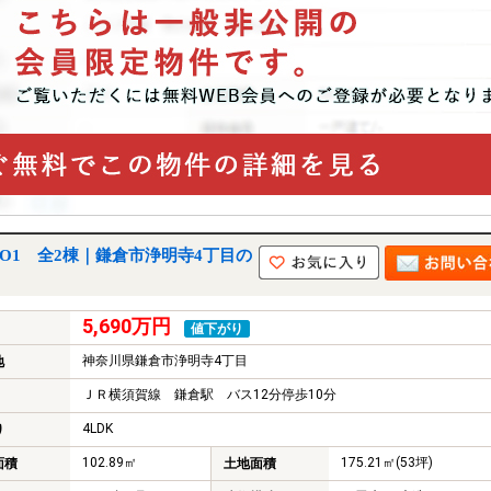
O1 全2棟｜鎌倉市浄明寺4丁目の
5,690万円
値下がり
神奈川県鎌倉市浄明寺4丁目
地
ＪＲ横須賀線 鎌倉駅 バス12分停歩10分
4LDK
り
102.89㎡
175.21㎡(53坪)
面積
土地面積