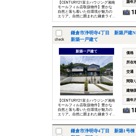
築年
【CENTURY21富士ハウジング湘南
モールフィル店取扱物件】豊かな
1
自然と落ち着いた住環境が魅力の
エリア。自然に囲まれた鎌倉ライ
フをゆったり楽しめるお家です。
鎌倉市浄明寺4丁目 新築戸建N
新築一戸建て
check
新築一戸建て
価格
所在
交通
間取
建物
築年
【CENTURY21富士ハウジング湘南
モールフィル店取扱物件】豊かな
1
自然と落ち着いた住環境が魅力の
エリア。自然に囲まれた鎌倉ライ
フをゆったり楽しめるお家です。
鎌倉市浄明寺4丁目 新築1号棟