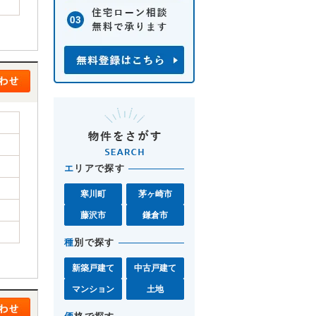
エ
リアで探す
寒川町
茅ヶ崎市
藤沢市
鎌倉市
種
別で探す
新築戸建て
中古戸建て
マンション
土地