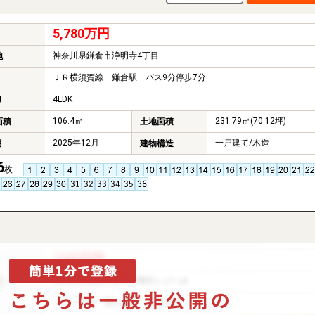
5,780万円
神奈川県鎌倉市浄明寺4丁目
地
ＪＲ横須賀線 鎌倉駅 バス9分停歩7分
4LDK
り
106.4㎡
231.79㎡(70.12坪)
面積
土地面積
2025年12月
一戸建て/木造
月
建物構造
6
枚