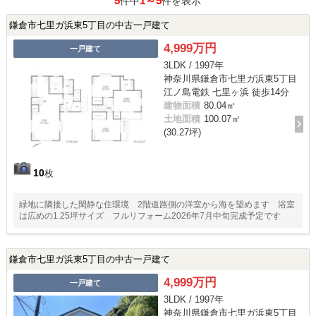
5
1～5
件中
件を表示
鎌倉市七里ガ浜東5丁目の中古一戸建て
4,999万円
一戸建て
3LDK / 1997年
神奈川県鎌倉市七里ガ浜東5丁目
江ノ島電鉄 七里ヶ浜 徒歩14分
建物面積
80.04㎡
土地面積
100.07㎡
(30.27坪)
10
枚
緑地に隣接した閑静な住環境 2階道路側の洋室から海を望めます 浴室
は広めの1.25坪サイズ フルリフォーム2026年7月中旬完成予定です
鎌倉市七里ガ浜東5丁目の中古一戸建て
4,999万円
一戸建て
3LDK / 1997年
神奈川県鎌倉市七里ガ浜東5丁目