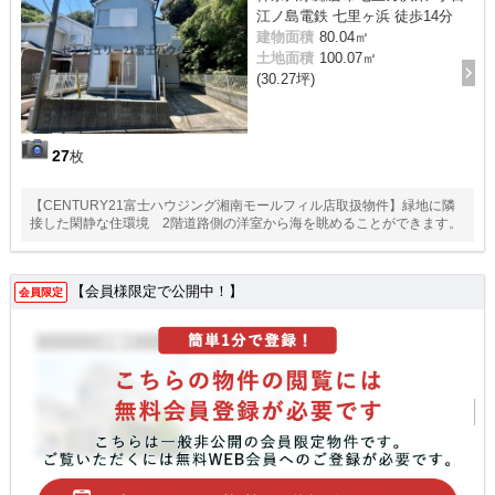
江ノ島電鉄 七里ヶ浜 徒歩14分
建物面積
80.04㎡
土地面積
100.07㎡
(30.27坪)
27
枚
【CENTURY21富士ハウジング湘南モールフィル店取扱物件】緑地に隣
接した閑静な住環境 2階道路側の洋室から海を眺めることができます。
【会員様限定で公開中！】
会員限定