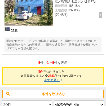
江ノ島電鉄 七里ヶ浜 徒歩12分
建物面積
186.18㎡
土地面積
232.83㎡
(70.43坪)
11
枚
閑静な住宅街 リビング30帖超の大型3LDK 隣はテニスコートのため、
東南角地さながらの解放感で、陽当り通風良好 天然素材を使用したバ
リアフリー仕様の家です。
5
1～5
件中
件を表示
5件
見つかりました！
会員登録をすると全
2683
件の中から探せます。
今すぐ見る
条件を絞り込む