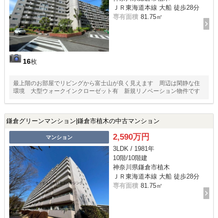
ＪＲ東海道本線 大船 徒歩28分
専有面積
81.75㎡
16
枚
最上階のお部屋でリビングから富士山が良く見えます 周辺は閑静な住
環境 大型ウォークインクローゼット有 新規リノベーション物件です
鎌倉グリーンマンション|鎌倉市植木の中古マンション
2,590万円
マンション
3LDK / 1981年
10階/10階建
神奈川県鎌倉市植木
ＪＲ東海道本線 大船 徒歩28分
専有面積
81.75㎡