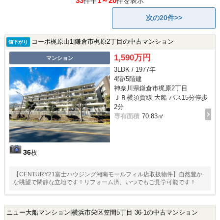
33
1～20
件中
件を表示
次の20件>>
コーポ梶原山1|鎌倉市梶原2丁目の中古マンション
値下がり
1,590万円
マンション
3LDK / 1977年
4階/5階建
神奈川県鎌倉市梶原2丁目
ＪＲ横須賀線 大船 バス15分停歩
2分
専有面積
70.83㎡
36
枚
【CENTURY21富士ハウジング湘南モールフィル店取扱物件】自然豊か
な眺望で閑静な立地です！リフォーム済、いつでもご見学可能です！
ニュー大船マンション|横浜市栄区笠間5丁目 36-1の中古マンション