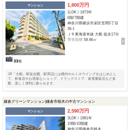
1,800万円
マンション
1LDK / 1973年
6階/7階建
神奈川県横浜市栄区笠間5丁目
36-1
ＪＲ東海道本線 大船 徒歩17分
専有面積
58.86㎡
33
枚
JR「大船」駅徒歩圏、駅周辺には構内やルミネウイングをはじめとし
て、飲食店やお洒落なショップ、ドラッグストア、家電量販店など多
数、楽しく便利に暮らせます。
鎌倉グリーンマンション|鎌倉市植木の中古マンション
2,590万円
マンション
3LDK / 1981年
10階/10階建
神奈川県鎌倉市植木