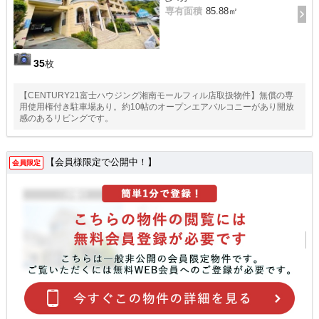
専有面積
85.88㎡
35
枚
【CENTURY21富士ハウジング湘南モールフィル店取扱物件】無償の専
用使用権付き駐車場あり。約10帖のオープンエアバルコニーがあり開放
感のあるリビングです。
【会員様限定で公開中！】
会員限定