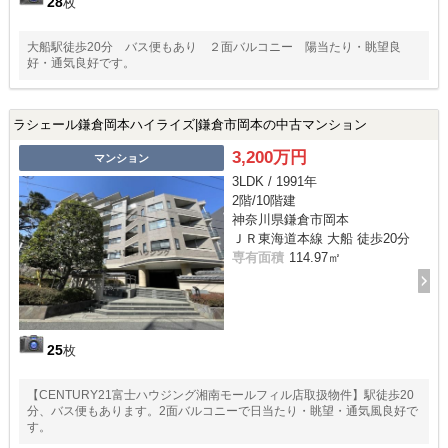
28
枚
大船駅徒歩20分 バス便もあり ２面バルコニー 陽当たり・眺望良
好・通気良好です。
ラシェール鎌倉岡本ハイライズ|鎌倉市岡本の中古マンション
3,200万円
マンション
3LDK / 1991年
2階/10階建
神奈川県鎌倉市岡本
ＪＲ東海道本線 大船 徒歩20分
専有面積
114.97㎡
25
枚
【CENTURY21富士ハウジング湘南モールフィル店取扱物件】駅徒歩20
分、バス便もあります。2面バルコニーで日当たり・眺望・通気風良好で
す。