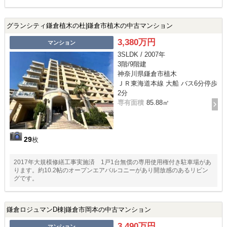
グランシティ鎌倉植木の杜|鎌倉市植木の中古マンション
3,380万円
マンション
3SLDK / 2007年
3階/9階建
神奈川県鎌倉市植木
ＪＲ東海道本線 大船 バス6分停歩
2分
専有面積
85.88㎡
29
枚
2017年大規模修繕工事実施済 1戸1台無償の専用使用権付き駐車場があ
ります。約10.2帖のオープンエアバルコニーがあり開放感のあるリビン
グです。
鎌倉ロジュマンD棟|鎌倉市岡本の中古マンション
3,490万円
マンション