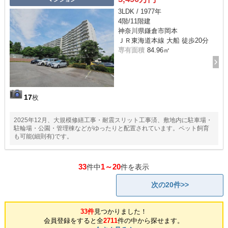
3LDK / 1977年
4階/11階建
神奈川県鎌倉市岡本
ＪＲ東海道本線 大船 徒歩20分
専有面積
84.96㎡
17
枚
2025年12月、大規模修繕工事・耐震スリット工事済、敷地内に駐車場・
駐輪場・公園・管理棟などがゆったりと配置されています。ペット飼育
も可能(細則有)です。
33
1～20
件中
件を表示
次の20件>>
33件
見つかりました！
会員登録をすると全
2711
件の中から探せます。