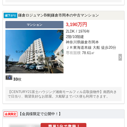
鎌倉ロジュマンB棟|鎌倉市岡本の中古マンション
値下がり
3,190万円
マンション
2LDK / 1976年
2階/10階建
神奈川県鎌倉市岡本
ＪＲ東海道本線 大船 徒歩20分
専有面積
78.61㎡
33
枚
【CENTURY21富士ハウジング湘南モールフィル店取扱物件】南西向き
で日当り、眺望良好なお部屋。大船駅までバス便も利用できます。
【会員様限定で公開中！】
会員限定