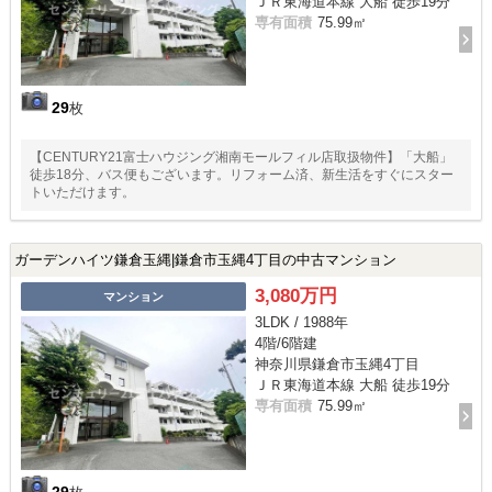
ＪＲ東海道本線 大船 徒歩19分
専有面積
75.99㎡
29
枚
【CENTURY21富士ハウジング湘南モールフィル店取扱物件】「大船」
徒歩18分、バス便もございます。リフォーム済、新生活をすぐにスター
トいただけます。
ガーデンハイツ鎌倉玉縄|鎌倉市玉縄4丁目の中古マンション
3,080万円
マンション
3LDK / 1988年
4階/6階建
神奈川県鎌倉市玉縄4丁目
ＪＲ東海道本線 大船 徒歩19分
専有面積
75.99㎡
29