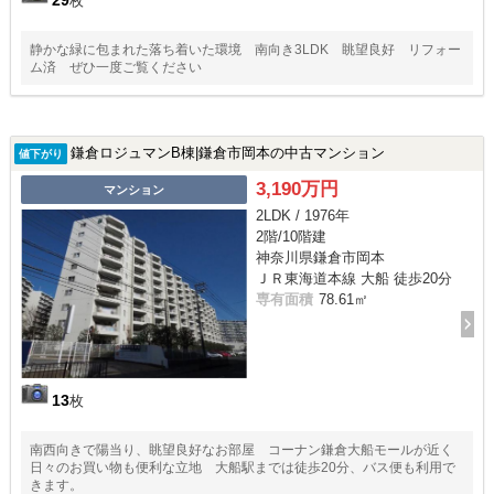
枚
静かな緑に包まれた落ち着いた環境 南向き3LDK 眺望良好 リフォー
ム済 ぜひ一度ご覧ください
鎌倉ロジュマンB棟|鎌倉市岡本の中古マンション
値下がり
3,190万円
マンション
2LDK / 1976年
2階/10階建
神奈川県鎌倉市岡本
ＪＲ東海道本線 大船 徒歩20分
専有面積
78.61㎡
13
枚
南西向きで陽当り、眺望良好なお部屋 コーナン鎌倉大船モールが近く
日々のお買い物も便利な立地 大船駅までは徒歩20分、バス便も利用で
きます。