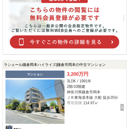
ラシェール鎌倉岡本ハイライズ|鎌倉市岡本の中古マンション
3,200万円
マンション
3LDK / 1991年
2階/10階建
神奈川県鎌倉市岡本
ＪＲ東海道本線 大船 徒歩20分
専有面積
114.97㎡