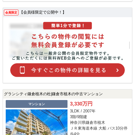
【会員様限定で公開中！】
会員限定
グランシティ鎌倉植木の杜|鎌倉市植木の中古マンション
3,330万円
マンション
3LDK / 2007年
3階/9階建
神奈川県鎌倉市植木
ＪＲ東海道本線 大船 バス10分停
歩4分