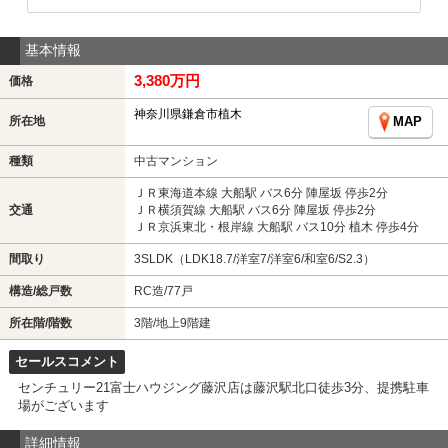
基本情報
3,380万円
価格
神奈川県鎌倉市植木
所在地
MAP
種類
中古マンション
ＪＲ東海道本線 大船駅 バス6分 陣屋坂 停歩2分
交通
ＪＲ横須賀線 大船駅 バス6分 陣屋坂 停歩2分
ＪＲ京浜東北・根岸線 大船駅 バス10分 植木 停歩4分
間取り
3SLDK（LDK18.7/洋室7/洋室6/和室6/S2.3）
構造/総戸数
RC造/77戸
所在階/階数
3階/地上9階建
セールスコメント
センチュリー21富士ハウジング藤沢店は藤沢駅北口徒歩3分、提携駐車
場がございます
詳細情報