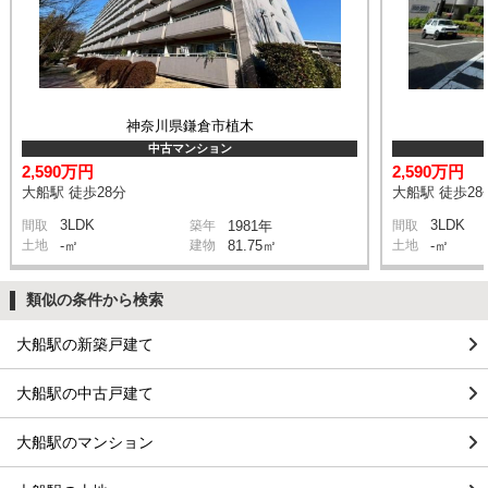
神奈川県鎌倉市植木
中古マンション
2,590万円
2,590万円
大船駅 徒歩28分
大船駅 徒歩28
3LDK
3LDK
間取
築年
1981年
間取
土地
-㎡
建物
81.75㎡
土地
-㎡
類似の条件から検索
大船駅の新築戸建て
大船駅の中古戸建て
大船駅のマンション