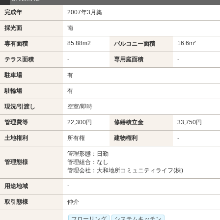
完成年
2007年3月築
採光面
南
85.88m
2
16.6m²
専有面積
バルコニー面積
-
-
テラス面積
専用庭面積
駐車場
有
駐輪場
有
現況/引渡し
空室/即時
管理費等
22,300円
修繕積立金
33,750円
土地権利
所有権
建物権利
-
管理形態：日勤
管理態様
管理組合：なし
管理会社：大和地所コミュニティライフ(株)
-
用途地域
取引態様
仲介
フローリング
システムキッチン