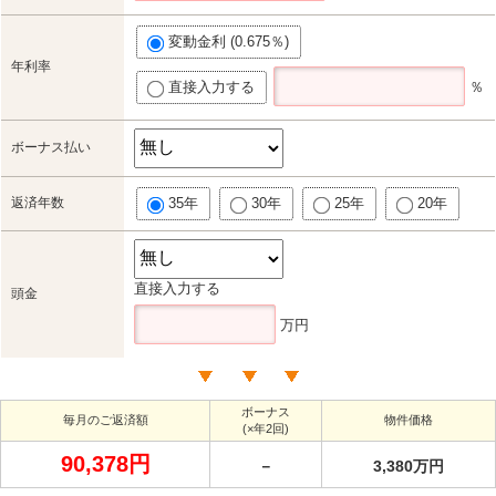
変動金利 (0.675％)
年利率
直接入力する
％
ボーナス払い
返済年数
35年
30年
25年
20年
直接入力する
頭金
万円
ボーナス
毎月のご返済額
物件価格
(×年2回)
90,378円
－
3,380万円