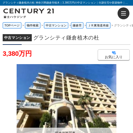
グランシティ鎌倉植木の杜 神奈川県鎌倉市植木｜3,380万円の中古マンション｜分譲住宅や新築物件｜センチュリー21富士ハウジング
TOPページ
物件検索
中古マンション
鎌倉市
ＪＲ東海道本線
グランシティ
グランシティ鎌倉植木の杜
中古マンション
3,380万円
お気に入り