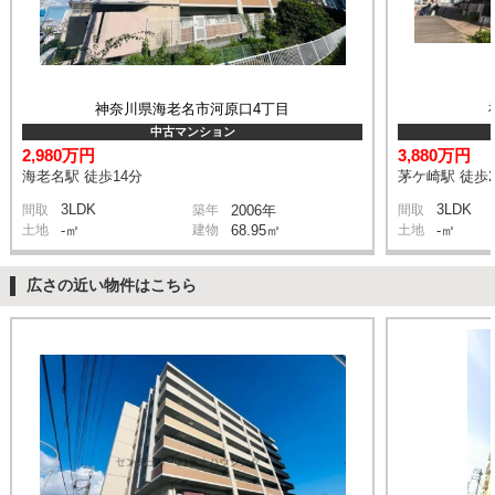
神奈川県海老名市河原口4丁目
中古マンション
2,980万円
3,880万円
海老名駅 徒歩14分
茅ケ崎駅 徒歩2
3LDK
3LDK
間取
築年
2006年
間取
土地
-㎡
建物
68.95㎡
土地
-㎡
広さの近い物件はこちら