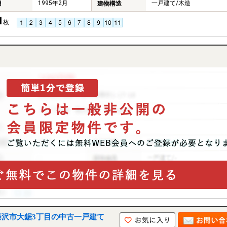
1995年2月
一戸建て/木造
月
建物構造
1
枚
藤沢市大鋸3丁目の中古一戸建て