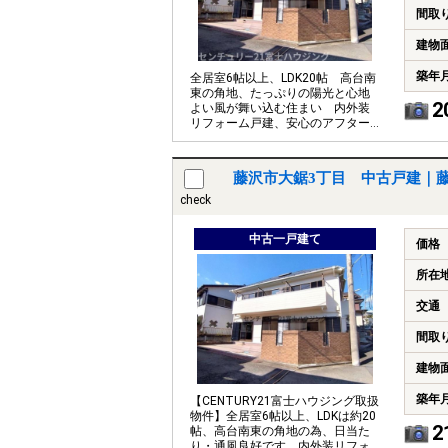
間取
建物
築年
全居室6帖以上、LDK20帖 高台南
東の角地、たっぷりの陽光と心地
2
よい風が舞い込む住まい 内外装
リフォーム戸建、安心のアフター
サービス保証付
藤沢市大鋸3丁目 中古戸建｜
check
中古一戸建て
価格
所在
交通
間取
建物
築年
【CENTURY21富士ハウジング取扱
物件】全居室6帖以上、LDKは約20
2
帖、高台南東の角地の為、日当た
り・通風良好です。内外装リフォ