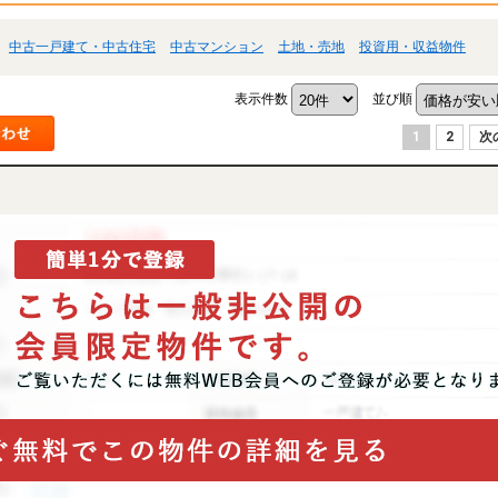
中古一戸建て・中古住宅
中古マンション
土地・売地
投資用・収益物件
表示件数
並び順
1
2
次