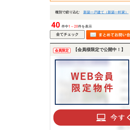
種別で絞り込む
新築一戸建て（新築一軒家）
40
件中
1～20
件を表示
【会員様限定で公開中！】
会員限定