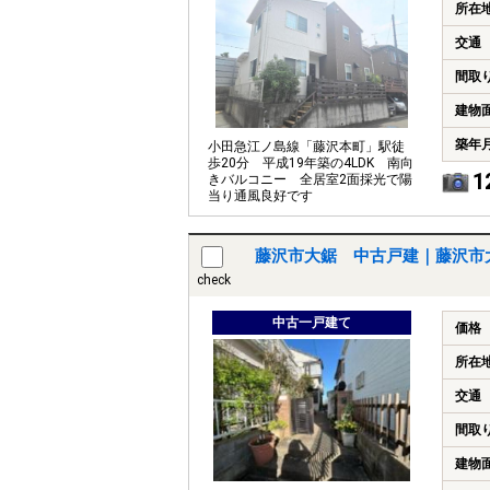
所在
交通
間取
建物
築年
小田急江ノ島線「藤沢本町」駅徒
歩20分 平成19年築の4LDK 南向
1
きバルコニー 全居室2面採光で陽
当り通風良好です
藤沢市大鋸 中古戸建｜藤沢市
check
中古一戸建て
価格
所在
交通
間取
建物