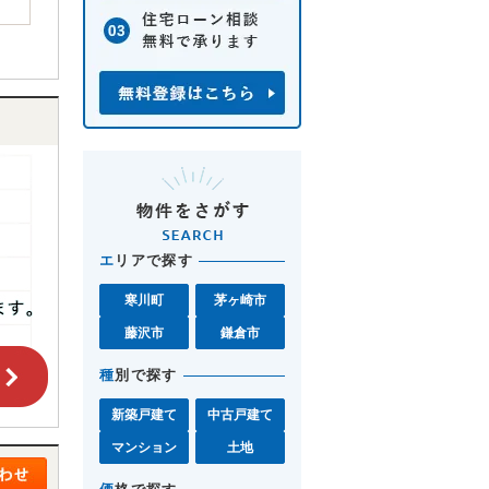
エ
リアで探す
寒川町
茅ヶ崎市
藤沢市
鎌倉市
種
別で探す
新築戸建て
中古戸建て
マンション
土地