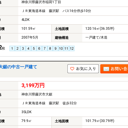
神奈川県藤沢市稲荷1丁目
地
ＪＲ東海道本線 藤沢駅 バス16分停歩10分
4LDK
り
101.59㎡
120.16㎡(36.35坪)
面積
土地面積
2007年5月
一戸建て/木造
月
建物構造
2
枚
大鋸の中古一戸建て
3,199万円
神奈川県藤沢市大鋸
地
ＪＲ東海道本線 藤沢駅 徒歩32分
3SLDK
り
79.9㎡
101.79㎡(30.79坪)
面積
土地面積