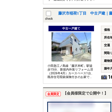
ーム済のお家です。
藤沢市稲荷1丁目 中古戸建｜
check
中古一戸建て
価格
所在
交通
間取
建物
小田急江ノ島線「藤沢本町」駅徒
築年
歩15分、新規内外装リフォーム済
（2026年4月）カースペース1台、
1
既存住宅瑕疵保険付きのお家で
す。2011.2築です
【会員様限定で公開中！】
会員限定