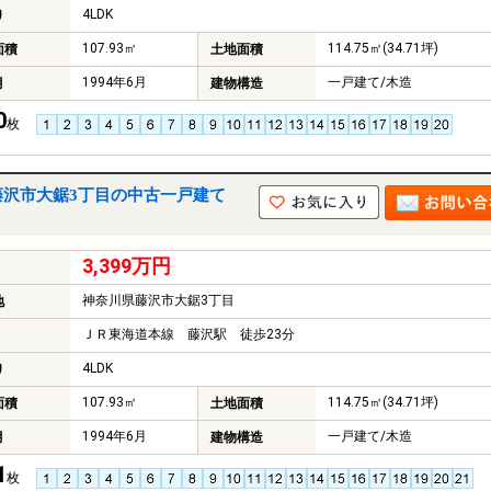
4LDK
り
107.93㎡
114.75㎡(34.71坪)
面積
土地面積
1994年6月
一戸建て/木造
月
建物構造
0
枚
藤沢市大鋸3丁目の中古一戸建て
3,399万円
神奈川県藤沢市大鋸3丁目
地
ＪＲ東海道本線 藤沢駅 徒歩23分
4LDK
り
107.93㎡
114.75㎡(34.71坪)
面積
土地面積
1994年6月
一戸建て/木造
月
建物構造
1
枚