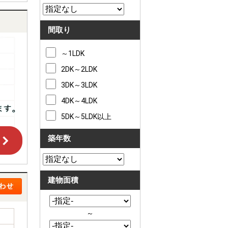
間取り
～1LDK
2DK～2LDK
3DK～3LDK
4DK～4LDK
5DK～5LDK以上
築年数
建物面積
～