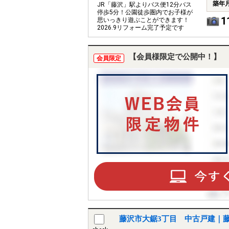
築年
JR「藤沢」駅よりバス便12分バス
停歩5分！公園徒歩圏内でお子様が
1
思いっきり遊ぶことができます！
2026.9リフォーム完了予定です
【会員様限定で公開中！】
会員限定
藤沢市大鋸3丁目 中古戸建｜