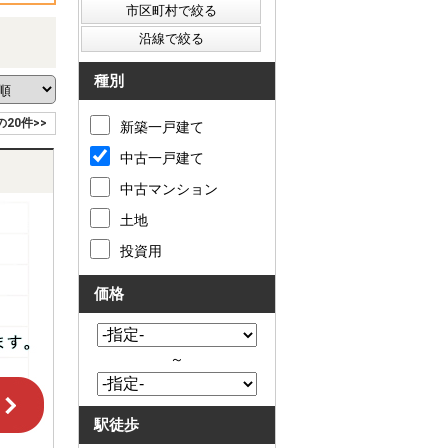
種別
の20件>>
新築一戸建て
中古一戸建て
中古マンション
土地
投資用
価格
～
駅徒歩