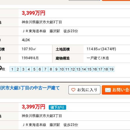
3,399万円
神奈川県藤沢市大鋸3丁目
地
ＪＲ東海道本線 藤沢駅 徒歩23分
4LDK
り
107.93㎡
114.85㎡(34.74坪)
面積
土地面積
1994年6月
一戸建て/木造
月
建物構造
9
枚
藤沢市大鋸3丁目の中古一戸建て
3,399万円
値下がり
神奈川県藤沢市大鋸3丁目
地
ＪＲ東海道本線 藤沢駅 徒歩23分