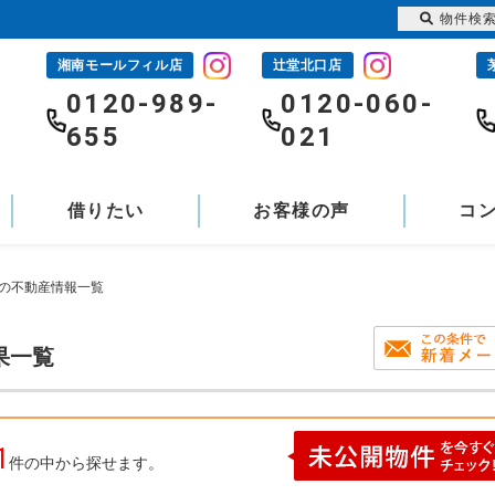
物件検
湘南モールフィル店
辻堂北口店
-
0120-989-
0120-060-
655
021
借りたい
お客様の声
コ
ての不動産情報一覧
果一覧
1
件の中から探せます。