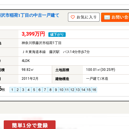
藤沢市稲荷1丁目の中古一戸建て
3,399万円
値下がり
神奈川県藤沢市稲荷1丁目
地
ＪＲ東海道本線 藤沢駅 バス14分停歩7分
4LDK
り
98.82㎡
100.01㎡(30.25坪)
面積
土地面積
2011年2月
一戸建て/木造
月
建物構造
6
枚