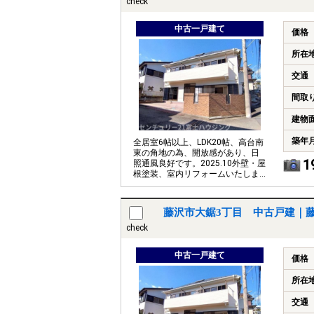
check
中古一戸建て
価格
所在
交通
間取
建物
築年
全居室6帖以上、LDK20帖、高台南
東の角地の為、開放感があり、日
1
照通風良好です。2025.10外壁・屋
根塗装、室内リフォームいたしま
す。
藤沢市大鋸3丁目 中古戸建｜
check
中古一戸建て
価格
所在
交通