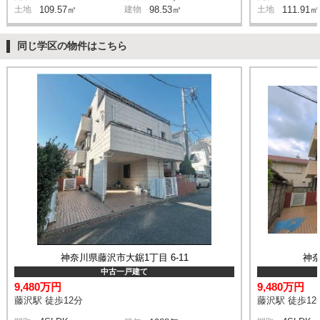
土地
109.57㎡
建物
98.53㎡
土地
111.91㎡
同じ学区の物件はこちら
神奈川県藤沢市大鋸1丁目 6-11
神奈
中古一戸建て
9,480万円
9,480万円
藤沢駅 徒歩12分
藤沢駅 徒歩12