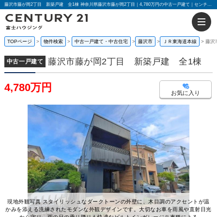
藤沢市藤が岡2丁目 新築戸建 全1棟 神奈川県藤沢市藤が岡2丁目｜4,780万円の中古一戸建て｜センチュリー21富士ハウジング
TOPページ
物件検索
中古一戸建て・中古住宅
藤沢市
ＪＲ東海道本線
藤沢
藤沢市藤が岡2丁目 新築戸建 全1棟
中古一戸建て
4,780万円
お気に入り
現地外観写真 スタイリッシュなダークトーンの外壁に、木目調のアクセントが温
かみを添える洗練されたモダンな外観デザインです。大切なお車を雨風や直射日光