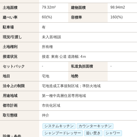
79.32m²
98.94m
2
土地面積
建物面積
60(%)
160(%)
建ぺい率
容積率
駐車場
有
現況/引渡し
未入居/相談
土地権利
所有権
接道状況
接道: 東南 公道 道路幅: 4ｍ
-
-
セットバック
私道負担面積
地目
宅地
地勢
法令上の制限
宅地造成工事規制区域；準防火地域
用途地域
第一種中高層住居専用地域
都市計画
市街化区域
取引態様
仲介
システムキッチン
カウンターキッチン
シャンプードレッサー
追い焚き
シャワー
設備・条件