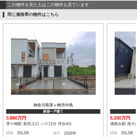
この物件を見た人はこの物件も見ています
同じ価格帯の物件はこちら
神奈川県茅ヶ崎市中島
新築一戸建て
3,880万円
5,330万円
茅ケ崎駅 新田入口 バス12分 停歩4分
湘南台駅 南大山
3SLDK
3SLDK
間取
築年
2026年
間取