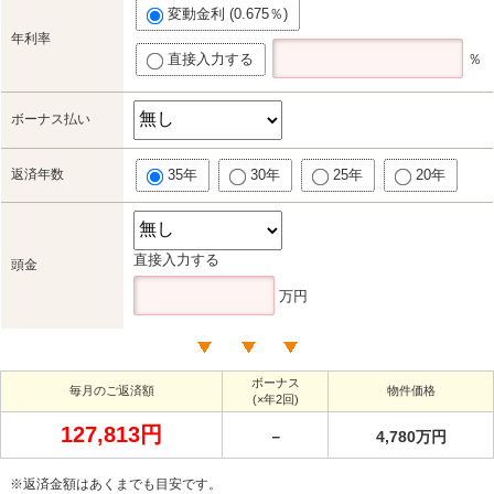
変動金利 (0.675％)
年利率
直接入力する
％
ボーナス払い
返済年数
35年
30年
25年
20年
直接入力する
頭金
万円
ボーナス
毎月のご返済額
物件価格
(×年2回)
127,813円
－
4,780万円
※返済金額はあくまでも目安です。