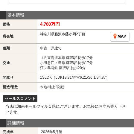
基本情報
4,780万円
価格
神奈川県藤沢市藤が岡2丁目
所在地
MAP
種類
中古一戸建て
ＪＲ東海道本線 藤沢駅 徒歩17分
交通
小田急江ノ島線 藤沢駅 徒歩17分
江ノ島電鉄 藤沢駅 徒歩20分
間取り
1SLDK（LDK18.81/洋室6.21/S6.1/S4.87）
構造/階数
木造/地上2階建
セールスコメント
当店は湘南モールフィル１階にございます。お気軽にお立ち寄り下さ
いませ。
詳細情報
完成年
2026年5月築