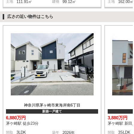
土地
111.91㎡
建物
99.12㎡
土地
162.00㎡
広さの近い物件はこちら
神奈川県茅ヶ崎市東海岸南6丁目
新築一戸建て
6,880万円
3,880万円
茅ケ崎駅 徒歩23分
茅ケ崎駅 新田入
3LDK
3SLDK
間取
築年
2026年
間取