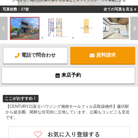
から守り、雨の日の乗り降りも快適なビルトインガレージ※車種による
写真枚数：27枚
全ての写真を見る
電話で問合わせ
資料請求
来店予約
ここがおすすめ！
【CENTURY21富士ハウジング湘南モールフィル店取扱物件】藤沢駅
から徒歩圏、閑静な住宅街に立地しています。公園もコンビニも至近
です。