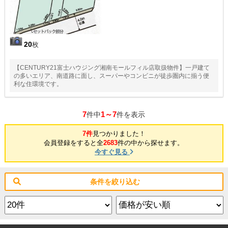
20
枚
【CENTURY21富士ハウジング湘南モールフィル店取扱物件】一戸建て
の多いエリア、南道路に面し、スーパーやコンビニが徒歩圏内に揃う便
利な住環境です。
7
1～7
件中
件を表示
7件
見つかりました！
会員登録をすると全
2683
件の中から探せます。
今すぐ見る
条件を絞り込む