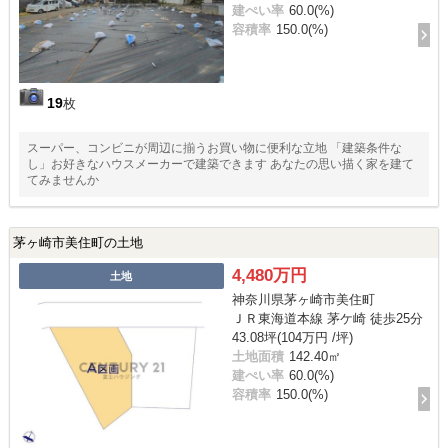
建ぺい率
60.0(%)
容積率
150.0(%)
19
枚
スーパー、コンビニが周辺に揃うお買い物に便利な立地 「建築条件な
し」お好きなハウスメーカーで建築できます あなたの思い描く家を建て
てみませんか
茅ヶ崎市美住町の土地
4,480万円
土地
神奈川県茅ヶ崎市美住町
ＪＲ東海道本線 茅ケ崎 徒歩25分
43.08坪(104万円 /坪)
土地面積
142.40㎡
建ぺい率
60.0(%)
容積率
150.0(%)