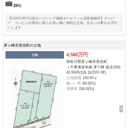
20
枚
【CENTURY21富士ハウジング湘南モールフィル店取扱物件】スーパ
ー、コンビニが周辺に揃うお買い物に便利な立地。住まいの夢をお手伝
いします。
茅ヶ崎市美住町の土地
4,580万円
土地
神奈川県茅ヶ崎市美住町
ＪＲ東海道本線 茅ケ崎 徒歩24分
43.55坪(105.16万円 /坪)
土地面積
143.97㎡
建ぺい率
60.0(%)
容積率
150.0(%)