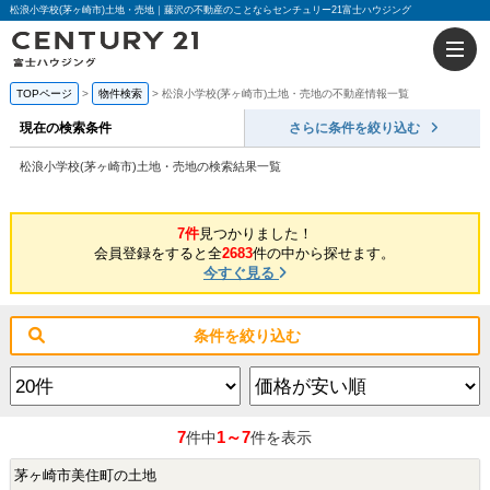
松浪小学校(茅ヶ崎市)土地・売地｜藤沢の不動産のことならセンチュリー21富士ハウジング
TOPページ
物件検索
松浪小学校(茅ヶ崎市)土地・売地の不動産情報一覧
現在の検索条件
さらに条件を絞り込む
松浪小学校(茅ヶ崎市)土地・売地の検索結果一覧
7件
見つかりました！
会員登録をすると全
2683
件の中から探せます。
今すぐ見る
条件を絞り込む
7
1～7
件中
件を表示
茅ヶ崎市美住町の土地