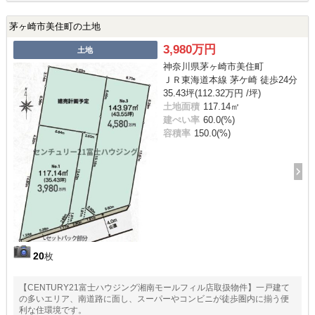
茅ヶ崎市美住町の土地
3,980万円
土地
神奈川県茅ヶ崎市美住町
ＪＲ東海道本線 茅ケ崎 徒歩24分
35.43坪(112.32万円 /坪)
土地面積
117.14㎡
建ぺい率
60.0(%)
容積率
150.0(%)
20
枚
【CENTURY21富士ハウジング湘南モールフィル店取扱物件】一戸建て
の多いエリア、南道路に面し、スーパーやコンビニが徒歩圏内に揃う便
利な住環境です。