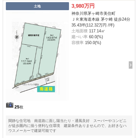
3,980万円
土地
神奈川県茅ヶ崎市美住町
ＪＲ東海道本線 茅ケ崎 徒歩24分
35.43坪(112.32万円 /坪)
土地面積
117.14㎡
建ぺい率
60.0(%)
容積率
150.0(%)
25
枚
閑静な住宅地 南道路に面し陽当たり・通風良好 スーパーやコンビニ
が徒歩圏内に揃う便利な住環境 建築条件ありませんので、お好きなハ
ウスメーカーで建築可能です