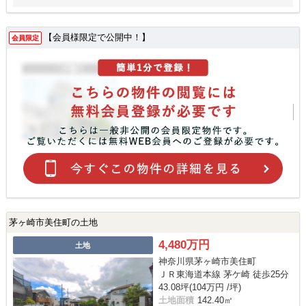
【会員様限定で公開中！】
会員限定
茅ヶ崎市美住町の土地
4,480万円
土地
神奈川県茅ヶ崎市美住町
ＪＲ東海道本線 茅ケ崎 徒歩25分
43.08坪(104万円 /坪)
土地面積
142.40㎡