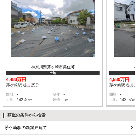
神奈川県茅ヶ崎市美住町
土地
4,480万円
4,580万円
茅ケ崎駅 徒歩25分
茅ケ崎駅 徒歩2
-
-
-
間取
築年
間取
土地
142.40㎡
建物
-㎡
土地
143.97㎡
類似の条件から検索
茅ケ崎駅の新築戸建て