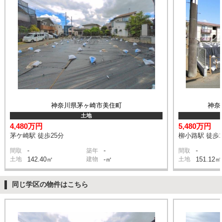
神奈川県茅ヶ崎市美住町
神奈
土地
4,480万円
5,480万円
茅ケ崎駅 徒歩25分
柳小路駅 徒歩
-
-
-
間取
築年
間取
土地
142.40㎡
建物
-㎡
土地
151.12㎡
同じ学区の物件はこちら