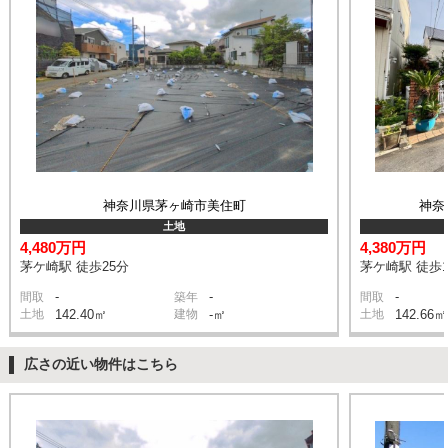
神奈川県茅ヶ崎市美住町
神奈
土地
4,480万円
4,380万円
茅ケ崎駅 徒歩25分
茅ケ崎駅 徒歩1
-
-
-
間取
築年
間取
土地
142.40㎡
建物
-㎡
土地
142.66㎡
広さの近い物件はこちら