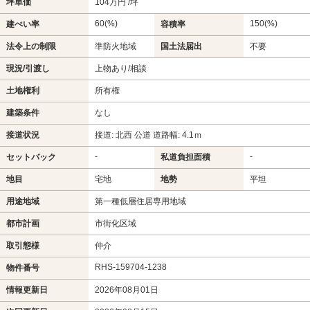
坪単価
104万円 /坪
60(%)
150(%)
建ぺい率
容積率
法令上の制限
準防火地域
国土法届出
不要
現況/引渡し
上物あり/相談
土地権利
所有権
建築条件
なし
接道状況
接道: 北西 公道 道路幅: 4.1ｍ
-
-
セットバック
私道負担面積
地目
宅地
地勢
平坦
用途地域
第一種低層住居専用地域
都市計画
市街化区域
取引態様
仲介
RHS-159704-1238
物件番号
情報更新日
2026年08月01日