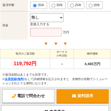
返済年数
35年
30年
25年
20年
直接入力する
頭金
万円
ボーナス
毎月のご返済額
物件価格
(×年2回)
119,792円
－
4,480万円
※返済金額はあくまでも目安です。
※
会員登録(無料)
をして詳細情報を記入されますと、全物件が自動でシミュレー
ションされとても便利になります。
電話で問合わせ
資料請求