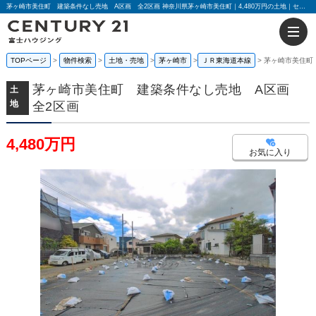
茅ヶ崎市美住町 建築条件なし売地 A区画 全2区画 神奈川県茅ヶ崎市美住町｜4,480万円の土地｜センチュリー21富士ハウジング
TOPページ
物件検索
土地・売地
茅ヶ崎市
ＪＲ東海道本線
茅ヶ崎市美住町
茅ヶ崎市美住町 建築条件なし売地 A区画
土
地
全2区画
4,480万円
お気に入り