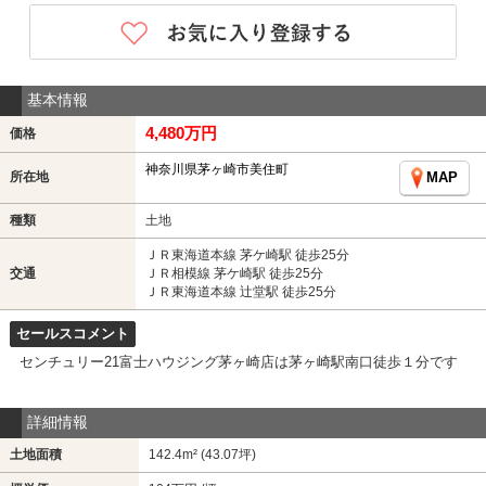
基本情報
4,480万円
価格
神奈川県茅ヶ崎市美住町
所在地
MAP
種類
土地
ＪＲ東海道本線 茅ケ崎駅 徒歩25分
交通
ＪＲ相模線 茅ケ崎駅 徒歩25分
ＪＲ東海道本線 辻堂駅 徒歩25分
セールスコメント
センチュリー21富士ハウジング茅ヶ崎店は茅ヶ崎駅南口徒歩１分です
詳細情報
土地面積
142.4m² (43.07坪)