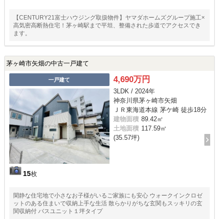
【CENTURY21富士ハウジング取扱物件】ヤマダホームズグループ施工×
高気密高断熱住宅！茅ヶ崎駅まで平坦、整備された歩道でアクセスでき
ます。
茅ヶ崎市矢畑の中古一戸建て
4,690万円
一戸建て
3LDK / 2024年
神奈川県茅ヶ崎市矢畑
ＪＲ東海道本線 茅ケ崎 徒歩18分
建物面積
89.42㎡
土地面積
117.59㎡
(35.57坪)
15
枚
閑静な住宅地で小さなお子様がいるご家族にも安心 ウォークインクロゼ
ットのある住まいで収納上手な生活 散らかりがちな玄関もスッキリの玄
関収納付 バスユニット１坪タイプ