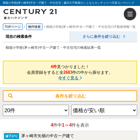
鶴嶺小学校(茅ヶ崎市)中古一戸建て・中古住宅｜藤沢の不動産のことならセンチュリー21富士ハウジング
TOPページ
物件検索
鶴嶺小学校(茅ヶ崎市)中古一戸建て・中古住宅の不動産情報一覧
現在の検索条件
さらに条件を絞り込む
鶴嶺小学校(茅ヶ崎市)中古一戸建て・中古住宅の検索結果一覧
4件
見つかりました！
会員登録をすると全
2683
件の中から探せます。
今すぐ見る
条件を絞り込む
4
1～4
件中
件を表示
茅ヶ崎市矢畑の中古一戸建て
値下がり