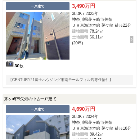
3,490万円
一戸建て
3LDK / 2023年
神奈川県茅ヶ崎市矢畑
ＪＲ東海道本線 茅ケ崎 徒歩22分
建物面積
78.24㎡
土地面積
66.11㎡
(20坪)
30
枚
【CENTURY21富士ハウジング湘南モールフィル店専任物件】
茅ヶ崎市矢畑の中古一戸建て
4,690万円
一戸建て
3LDK / 2024年
神奈川県茅ヶ崎市矢畑
ＪＲ東海道本線 茅ケ崎 徒歩18分
建物面積
89.42㎡