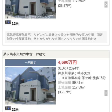
土地面積
117.59㎡
(35.57坪)
12
枚
高気密高断熱住宅 リビングに吹抜けを設けた開放的な室内空間 固定
階段の小屋裏収納 散らかりがちな玄関もスッキリの玄関収納付き
茅ヶ崎市矢畑の中古一戸建て
4,690万円
一戸建て
3LDK / 2024年
神奈川県茅ヶ崎市矢畑
ＪＲ東海道本線 茅ケ崎 徒歩18分
建物面積
89.42㎡
土地面積
117.59㎡
(35.57坪)
22
枚