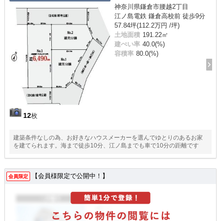
神奈川県鎌倉市腰越2丁目
江ノ島電鉄 鎌倉高校前 徒歩9分
57.84坪(112.2万円 /坪)
土地面積
191.22㎡
建ぺい率
40.0(%)
容積率
80.0(%)
12
枚
建築条件なしの為、お好きなハウスメーカーを選んでゆとりのあるお家
を建てられます。海まで徒歩10分、江ノ島までも車で10分の距離です
【会員様限定で公開中！】
会員限定