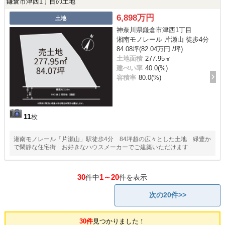
鎌倉市津西1丁目の土地
6,898万円
土地
神奈川県鎌倉市津西1丁目
湘南モノレール 片瀬山 徒歩4分
84.08坪(82.04万円 /坪)
土地面積
277.95㎡
建ぺい率
40.0(%)
容積率
80.0(%)
11
枚
湘南モノレール「片瀬山」駅徒歩4分 84坪超の広々とした土地 緑豊か
で閑静な住宅街 お好きなハウスメーカーでご建築いただけます
30
1～20
件中
件を表示
次の20件>>
30件
見つかりました！