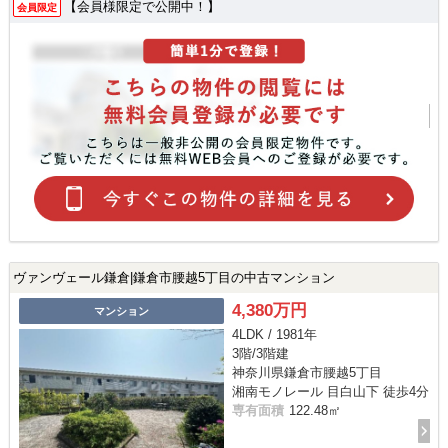
【会員様限定で公開中！】
会員限定
ヴァンヴェール鎌倉|鎌倉市腰越5丁目の中古マンション
4,380万円
マンション
4LDK / 1981年
3階/3階建
神奈川県鎌倉市腰越5丁目
湘南モノレール 目白山下 徒歩4分
専有面積
122.48㎡