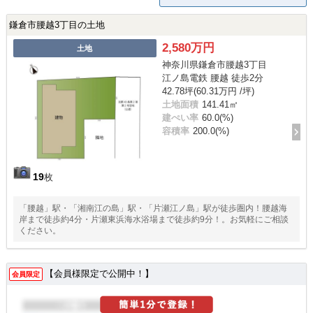
鎌倉市腰越3丁目の土地
2,580万円
土地
神奈川県鎌倉市腰越3丁目
江ノ島電鉄 腰越 徒歩2分
42.78坪(60.31万円 /坪)
土地面積
141.41㎡
建ぺい率
60.0(%)
容積率
200.0(%)
19
枚
「腰越」駅・「湘南江の島」駅・「片瀬江ノ島」駅が徒歩圏内！腰越海
岸まで徒歩約4分・片瀬東浜海水浴場まで徒歩約9分！。お気軽にご相談
ください。
【会員様限定で公開中！】
会員限定