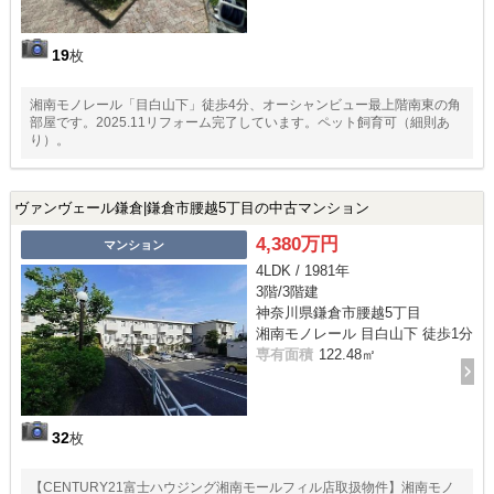
19
枚
湘南モノレール「目白山下」徒歩4分、オーシャンビュー最上階南東の角
部屋です。2025.11リフォーム完了しています。ペット飼育可（細則あ
り）。
ヴァンヴェール鎌倉|鎌倉市腰越5丁目の中古マンション
4,380万円
マンション
4LDK / 1981年
3階/3階建
神奈川県鎌倉市腰越5丁目
湘南モノレール 目白山下 徒歩1分
専有面積
122.48㎡
32
枚
【CENTURY21富士ハウジング湘南モールフィル店取扱物件】湘南モノ