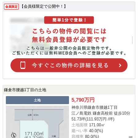
【会員様限定で公開中！】
会員限定
鎌倉市腰越1丁目の土地
5,790万円
土地
神奈川県鎌倉市腰越1丁目
江ノ島電鉄 鎌倉高校前 徒歩10分
51.73坪(111.93万円 /坪)
土地面積
171.00㎡
建ぺい率
40.0(%)
容積率
80.0(%)