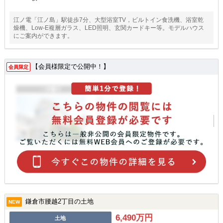
江ノ電「江ノ島」駅徒歩7分、大型浴室TV，ビルトイン食洗機、浴室乾
燥機、Low-E複層ガラス、LED照明、玄関カードキー等。モデルハウス
にご案内ができます。
【会員様限定で公開中！】
会員限定
鎌倉市腰越2丁目の土地
NEW
6,490万円
土地