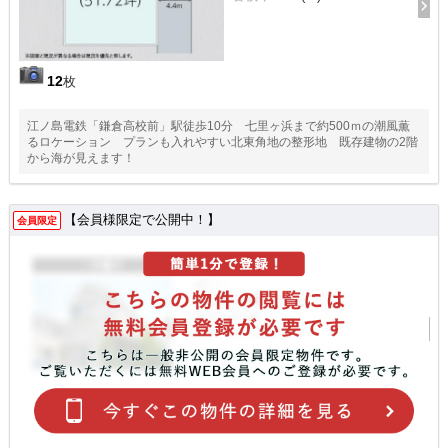
12
枚
江ノ島電鉄「鎌倉高校前」駅徒歩10分 七里ヶ浜まで約500ｍの潮風薫
るロケーション プランも入れやすい北東角地の整形地 既存建物の2階
から海が見えます！
【会員様限定で公開中！】
会員限定