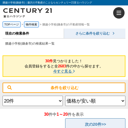
腰越小学校(鎌倉市)｜藤沢の不動産のことならセンチュリー21富士ハウジング
TOPページ
物件検索
腰越小学校(鎌倉市)の不動産情報一覧
現在の検索条件
さらに条件を絞り込む
腰越小学校(鎌倉市)の検索結果一覧
30件
見つかりました！
会員登録をすると全
2683
件の中から探せます。
今すぐ見る
条件を絞り込む
30
1～20
件中
件を表示
次の20件>>