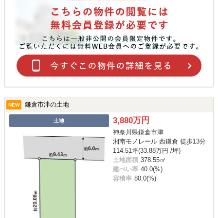
鎌倉市津の土地
NEW
3,880万円
土地
神奈川県鎌倉市津
湘南モノレール 西鎌倉 徒歩13分
114.51坪(33.88万円 /坪)
土地面積
378.55㎡
建ぺい率
40.0(%)
容積率
80.0(%)