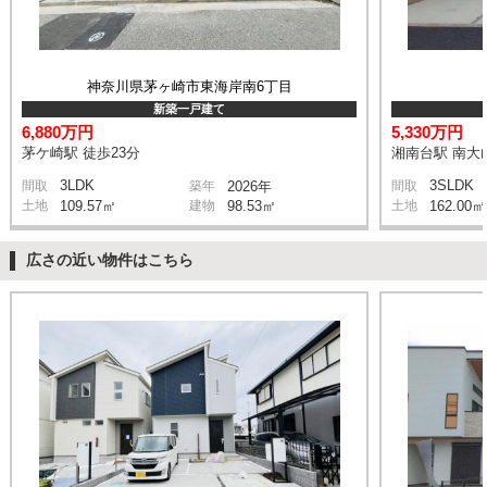
神奈川県茅ヶ崎市東海岸南6丁目
新築一戸建て
6,880万円
5,330万円
茅ケ崎駅 徒歩23分
湘南台駅 南大山
3LDK
3SLDK
間取
築年
2026年
間取
土地
109.57㎡
建物
98.53㎡
土地
162.00㎡
広さの近い物件はこちら