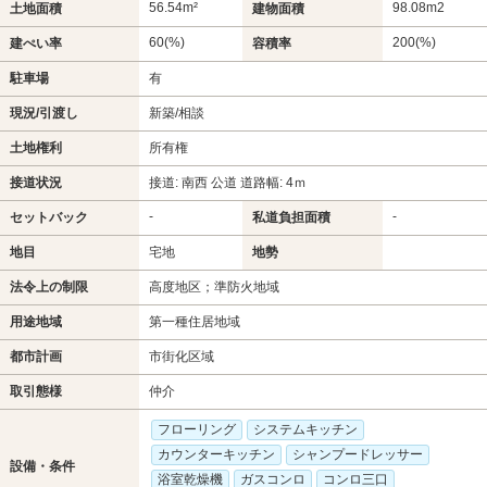
56.54m²
98.08m
2
土地面積
建物面積
60(%)
200(%)
建ぺい率
容積率
駐車場
有
現況/引渡し
新築/相談
土地権利
所有権
接道状況
接道: 南西 公道 道路幅: 4ｍ
-
-
セットバック
私道負担面積
地目
宅地
地勢
法令上の制限
高度地区；準防火地域
用途地域
第一種住居地域
都市計画
市街化区域
取引態様
仲介
フローリング
システムキッチン
カウンターキッチン
シャンプードレッサー
設備・条件
浴室乾燥機
ガスコンロ
コンロ三口