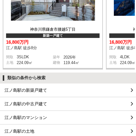
神奈川県鎌倉市腰越5丁目
新築一戸建て
16,800万円
16,800万円
江ノ島駅 徒歩8分
江ノ島駅 徒歩
3SLDK
4LDK
間取
築年
2026年
間取
土地
224.09㎡
建物
119.44㎡
土地
224.09㎡
類似の条件から検索
江ノ島駅の新築戸建て
江ノ島駅の中古戸建て
江ノ島駅のマンション
江ノ島駅の土地