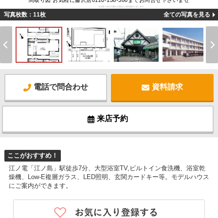
間取り図 お気軽に藤沢店0120-158-380までお問合せ下さいませ
写真枚数：11枚
全ての写真を見る
電話で問合わせ
資料請求
来店予約
ここがおすすめ！
江ノ電「江ノ島」駅徒歩7分、大型浴室TV,ビルトイン食洗機、浴室乾
燥機、Low-E複層ガラス、LED照明、玄関カードキー等。モデルハウス
にご案内ができます。