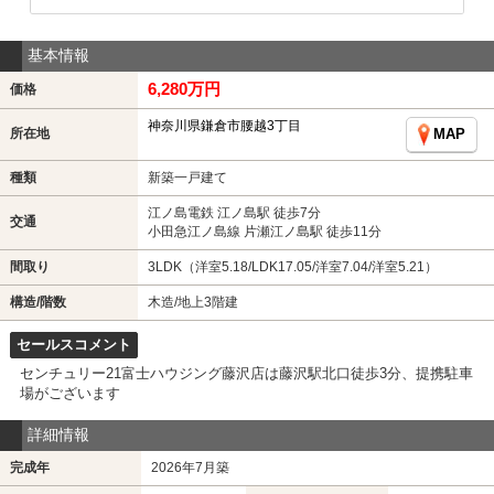
基本情報
6,280万円
価格
神奈川県鎌倉市腰越3丁目
所在地
MAP
種類
新築一戸建て
江ノ島電鉄 江ノ島駅 徒歩7分
交通
小田急江ノ島線 片瀬江ノ島駅 徒歩11分
間取り
3LDK（洋室5.18/LDK17.05/洋室7.04/洋室5.21）
構造/階数
木造/地上3階建
セールスコメント
センチュリー21富士ハウジング藤沢店は藤沢駅北口徒歩3分、提携駐車
場がございます
詳細情報
完成年
2026年7月築