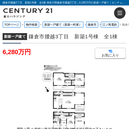
鎌倉市腰越3丁目 新築1号棟 全1棟 神奈川県鎌倉市腰越3丁目｜6,280万円の新築一戸建て｜センチュリー21富士ハウジング
TOPページ
物件検索
新築一戸建て（新築一軒家）
鎌倉市
江ノ島電鉄
鎌倉
鎌倉市腰越3丁目 新築1号棟 全1棟
新築一戸建て
6,280万円
お気に入り