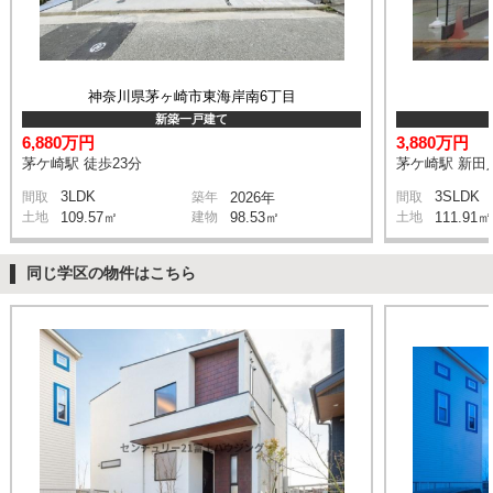
神奈川県茅ヶ崎市東海岸南6丁目
新築一戸建て
6,880万円
3,880万円
茅ケ崎駅 徒歩23分
茅ケ崎駅 新田入
3LDK
3SLDK
間取
築年
2026年
間取
土地
109.57㎡
建物
98.53㎡
土地
111.91㎡
同じ学区の物件はこちら