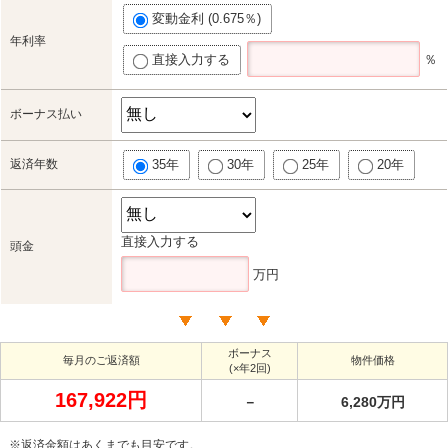
変動金利 (0.675％)
年利率
直接入力する
％
ボーナス払い
返済年数
35年
30年
25年
20年
直接入力する
頭金
万円
ボーナス
毎月のご返済額
物件価格
(×年2回)
167,922円
－
6,280万円
※返済金額はあくまでも目安です。