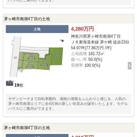
ハウスにご案内ができます。
茅ヶ崎市南湖4丁目の土地
4,280万円
土地
神奈川県茅ヶ崎市南湖4丁目
ＪＲ東海道本線 茅ケ崎 徒歩23分
54.97坪(77.86万円 /坪)
土地面積
181.72㎡
建ぺい率
50.0(%)
容積率
100.0(%)
19
枚
サザンビーチまで自転車圏内、湘南の潮風をふんわりと感じる、人気の
茅ヶ崎市南湖エリアに全4区画の新しい街並みが誕生いたします。モデル
ハウスにご案内ができます。
茅ヶ崎市南湖4丁目の土地