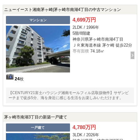
ニューイースト湘南茅ヶ崎|茅ヶ崎市南湖4丁目の中古マンション
4,699万円
マンション
2LDK / 1996年
5階/8階建
神奈川県茅ヶ崎市南湖4丁目
ＪＲ東海道本線 茅ケ崎 徒歩22分
専有面積
74.18㎡
24
枚
【CENTURY21富士ハウジング湘南モールフィル店取扱物件】サザンビ
ーチまで徒歩5分、海を身近に感じる生活をお楽しみいただけます。
茅ヶ崎市南湖3丁目の新築一戸建て
4,780万円
一戸建て
3LDK / 2026年