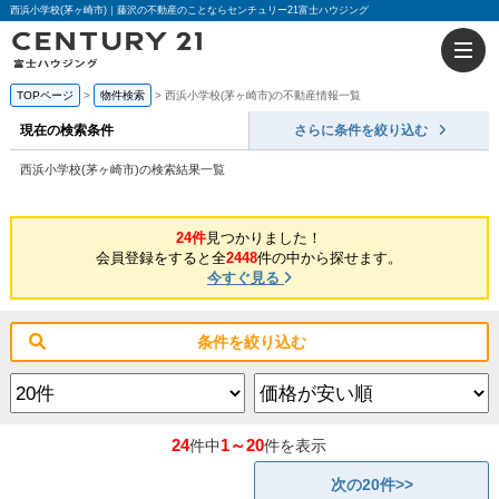
西浜小学校(茅ヶ崎市)｜藤沢の不動産のことならセンチュリー21富士ハウジング
TOPページ
物件検索
西浜小学校(茅ヶ崎市)の不動産情報一覧
現在の検索条件
さらに条件を絞り込む
西浜小学校(茅ヶ崎市)の検索結果一覧
24件
見つかりました！
会員登録をすると全
2448
件の中から探せます。
今すぐ見る
条件を絞り込む
24
1～20
件中
件を表示
次の20件>>