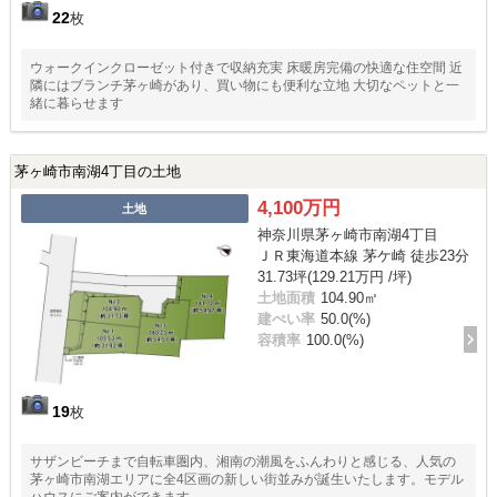
22
枚
ウォークインクローゼット付きで収納充実 床暖房完備の快適な住空間 近
隣にはブランチ茅ヶ崎があり、買い物にも便利な立地 大切なペットと一
緒に暮らせます
茅ヶ崎市南湖4丁目の土地
4,100万円
土地
神奈川県茅ヶ崎市南湖4丁目
ＪＲ東海道本線 茅ケ崎 徒歩23分
31.73坪(129.21万円 /坪)
土地面積
104.90㎡
建ぺい率
50.0(%)
容積率
100.0(%)
19
枚
サザンビーチまで自転車圏内、湘南の潮風をふんわりと感じる、人気の
茅ヶ崎市南湖エリアに全4区画の新しい街並みが誕生いたします。モデル