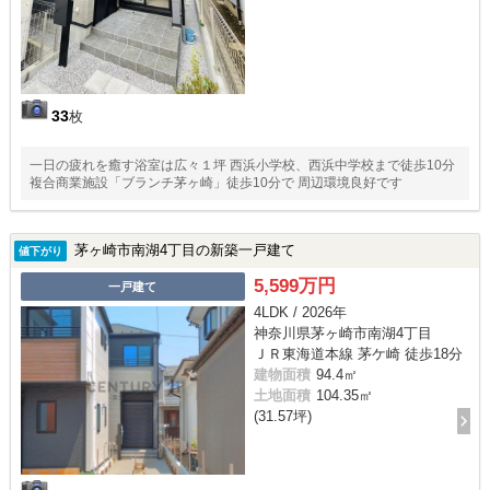
33
枚
一日の疲れを癒す浴室は広々１坪 西浜小学校、西浜中学校まで徒歩10分
複合商業施設「ブランチ茅ヶ崎」徒歩10分で 周辺環境良好です
茅ヶ崎市南湖4丁目の新築一戸建て
値下がり
5,599万円
一戸建て
4LDK / 2026年
神奈川県茅ヶ崎市南湖4丁目
ＪＲ東海道本線 茅ケ崎 徒歩18分
建物面積
94.4㎡
土地面積
104.35㎡
(31.57坪)