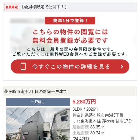
【会員様限定で公開中！】
会員限定
茅ヶ崎市南湖3丁目の新築一戸建て
5,280万円
一戸建て
3LDK / 2026年
神奈川県茅ヶ崎市南湖3丁目
ＪＲ東海道本線 茅ケ崎 徒歩17分
建物面積
86.35㎡
土地面積
80.74㎡
(24.42坪)