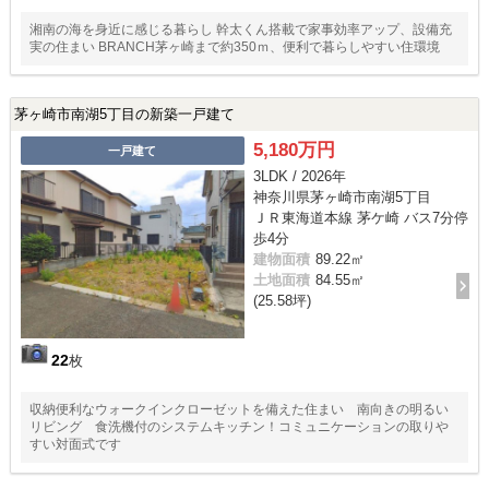
湘南の海を身近に感じる暮らし 幹太くん搭載で家事効率アップ、設備充
実の住まい BRANCH茅ヶ崎まで約350ｍ、便利で暮らしやすい住環境
茅ヶ崎市南湖5丁目の新築一戸建て
5,180万円
一戸建て
3LDK / 2026年
神奈川県茅ヶ崎市南湖5丁目
ＪＲ東海道本線 茅ケ崎 バス7分停
歩4分
建物面積
89.22㎡
土地面積
84.55㎡
(25.58坪)
22
枚
収納便利なウォークインクローゼットを備えた住まい 南向きの明るい
リビング 食洗機付のシステムキッチン！コミュニケーションの取りや
すい対面式です