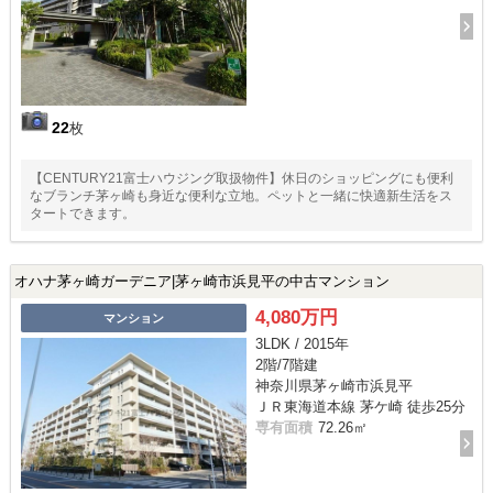
22
枚
【CENTURY21富士ハウジング取扱物件】休日のショッピングにも便利
なブランチ茅ヶ崎も身近な便利な立地。ペットと一緒に快適新生活をス
タートできます。
オハナ茅ヶ崎ガーデニア|茅ヶ崎市浜見平の中古マンション
4,080万円
マンション
3LDK / 2015年
2階/7階建
神奈川県茅ヶ崎市浜見平
ＪＲ東海道本線 茅ケ崎 徒歩25分
専有面積
72.26㎡