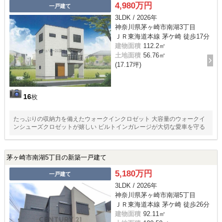
4,980万円
一戸建て
3LDK / 2026年
神奈川県茅ヶ崎市南湖3丁目
ＪＲ東海道本線 茅ケ崎 徒歩17分
建物面積
112.2㎡
土地面積
56.76㎡
(17.17坪)
16
枚
たっぷりの収納力を備えたウォークインクロゼット 大容量のウォークイ
ンシューズクロゼットが嬉しい ビルトインガレージが大切な愛車を守る
茅ヶ崎市南湖5丁目の新築一戸建て
5,180万円
一戸建て
3LDK / 2026年
神奈川県茅ヶ崎市南湖5丁目
ＪＲ東海道本線 茅ケ崎 徒歩26分
建物面積
92.11㎡