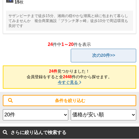
15
枚
サザンビーチまで徒歩15分、湘南の穏やかな潮風と緑に包まれて暮らし
てみませんか 複合商業施設「ブランチ茅ヶ崎」徒歩10分で周辺環境も
良好です
24
1～20
件中
件を表示
次の20件>>
24件
見つかりました！
会員登録をすると全
2448
件の中から探せます。
今すぐ見る
条件を絞り込む
さらに絞り込んで検索する