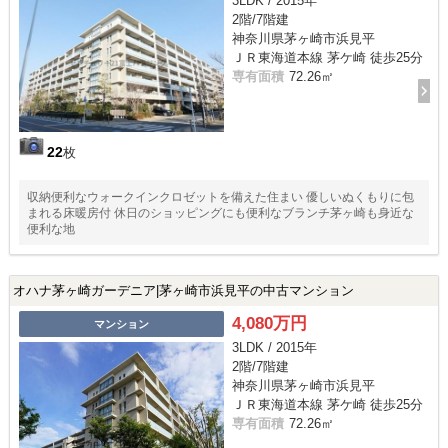
3LDK / 2015年
2階/7階建
神奈川県茅ヶ崎市浜見平
ＪＲ東海道本線 茅ケ崎 徒歩25分
専有面積
72.26㎡
22
枚
収納便利なウォークインクロゼットを備えた住まい 優しいぬくもりに包
まれる床暖房付 休日のショッピングにも便利なブランチ茅ヶ崎も身近な
便利な地
オハナ茅ヶ崎ガーデニア|茅ヶ崎市浜見平の中古マンション
4,080万円
マンション
3LDK / 2015年
2階/7階建
神奈川県茅ヶ崎市浜見平
ＪＲ東海道本線 茅ケ崎 徒歩25分
専有面積
72.26㎡