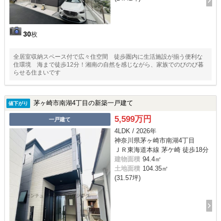
30
枚
全居室収納スペース付で広々住空間 徒歩圏内に生活施設が揃う便利な
住環境 海まで徒歩12分！湘南の自然を感じながら、家族でのびのび暮
らせる住まいです
茅ヶ崎市南湖4丁目の新築一戸建て
値下がり
5,599万円
一戸建て
4LDK / 2026年
神奈川県茅ヶ崎市南湖4丁目
ＪＲ東海道本線 茅ケ崎 徒歩18分
建物面積
94.4㎡
土地面積
104.35㎡
(31.57坪)