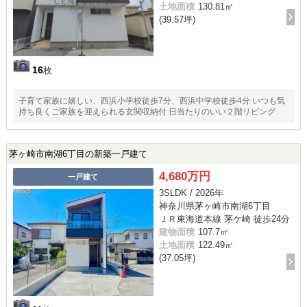
土地面積
130.81㎡
(39.57坪)
16
枚
子育て家族に嬉しい、西浜小学校徒歩7分、西浜中学校徒歩4分 いつも気
持ち良くご家族を迎えられる玄関収納付 日当たりのいい２階リビング
茅ヶ崎市南湖6丁目の新築一戸建て
4,680万円
一戸建て
3SLDK / 2026年
神奈川県茅ヶ崎市南湖6丁目
ＪＲ東海道本線 茅ケ崎 徒歩24分
建物面積
107.7㎡
土地面積
122.49㎡
(37.05坪)