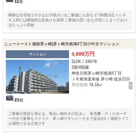
11
枚
閑静な住宅地で小さなお子様がいるご家族にも安心 17.88畳の広々ＬＤ
Ｋ上部には開放的な吹抜けを採用 ご家族の思い出も大切にしまっておけ
るたっぷり収納
ニューイースト湘南茅ヶ崎|茅ヶ崎市南湖4丁目の中古マンション
4,699万円
マンション
2LDK / 1997年
2階/8階建
神奈川県茅ヶ崎市南湖4丁目
ＪＲ東海道本線 茅ケ崎 徒歩22分
専有面積
74.18㎡
21
枚
ご家族の笑顔も増える、明るい南向きの住まい 食洗機・ディスポーザ
ー付きで家事もラクラク 茅ヶ崎サザンビーチまで徒歩5分！湘南ライフ
を満喫できる立地です