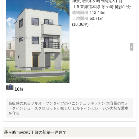
神奈川県茅ヶ崎市南湖3丁目
ＪＲ東海道本線 茅ケ崎 徒歩17分
建物面積
113.43㎡
土地面積
60.71㎡
(18.36坪)
16
枚
高級感のあるフルオープンタイプのペニンシュラキッチン 大容量のウォ
ークインシューズクロゼットが嬉しい ビルトインガレージが大切な愛車
を守る
茅ヶ崎市南湖3丁目の新築一戸建て