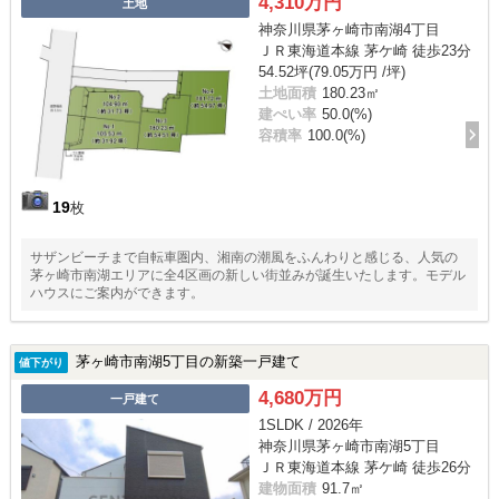
4,310万円
土地
神奈川県茅ヶ崎市南湖4丁目
ＪＲ東海道本線 茅ケ崎 徒歩23分
54.52坪(79.05万円 /坪)
土地面積
180.23㎡
建ぺい率
50.0(%)
容積率
100.0(%)
19
枚
サザンビーチまで自転車圏内、湘南の潮風をふんわりと感じる、人気の
茅ヶ崎市南湖エリアに全4区画の新しい街並みが誕生いたします。モデル
ハウスにご案内ができます。
茅ヶ崎市南湖5丁目の新築一戸建て
値下がり
4,680万円
一戸建て
1SLDK / 2026年
神奈川県茅ヶ崎市南湖5丁目
ＪＲ東海道本線 茅ケ崎 徒歩26分
建物面積
91.7㎡