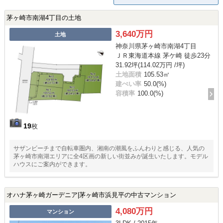
茅ヶ崎市南湖4丁目の土地
3,640万円
土地
神奈川県茅ヶ崎市南湖4丁目
ＪＲ東海道本線 茅ケ崎 徒歩23分
31.92坪(114.02万円 /坪)
土地面積
105.53㎡
建ぺい率
50.0(%)
容積率
100.0(%)
19
枚
サザンビーチまで自転車圏内、湘南の潮風をふんわりと感じる、人気の
茅ヶ崎市南湖エリアに全4区画の新しい街並みが誕生いたします。モデル
ハウスにご案内ができます。
オハナ茅ヶ崎ガーデニア|茅ヶ崎市浜見平の中古マンション
4,080万円
マンション