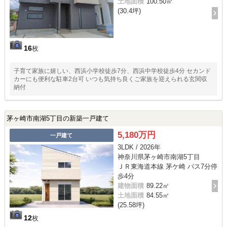
土地面積
100.50㎡
(30.4坪)
16
枚
子育て家族に嬉しい、西浜小学校徒歩7分、西浜中学校徒歩4分 セカンド
カーにも便利な駐車2台可 いつも気持ち良くご家族を迎えられる玄関収
納付
茅ヶ崎市南湖5丁目の新築一戸建て
5,180万円
一戸建て
3LDK / 2026年
神奈川県茅ヶ崎市南湖5丁目
ＪＲ東海道本線 茅ケ崎 バス7分停
歩4分
建物面積
89.22㎡
土地面積
84.55㎡
(25.58坪)
12
枚