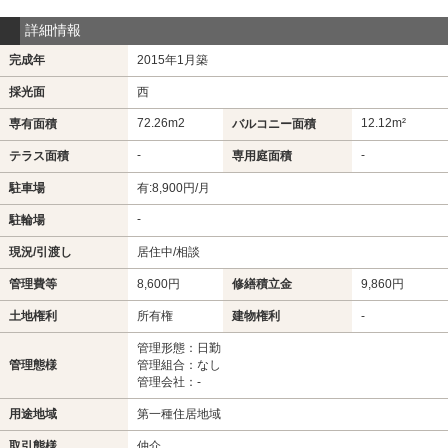
詳細情報
完成年
2015年1月築
採光面
西
72.26m
2
12.12m²
専有面積
バルコニー面積
-
-
テラス面積
専用庭面積
駐車場
有:8,900円/月
-
駐輪場
現況/引渡し
居住中/相談
管理費等
8,600円
修繕積立金
9,860円
土地権利
所有権
建物権利
-
管理形態：日勤
管理態様
管理組合：なし
管理会社：-
用途地域
第一種住居地域
取引態様
仲介