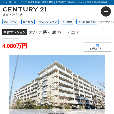
オハナ茅ヶ崎ガーデニア 神奈川県茅ヶ崎市浜見平｜4,080万円の中古マンション｜分譲住宅や新築物件｜センチュリー21富士ハウジング
TOPページ
物件検索
中古マンション
茅ヶ崎市
ＪＲ東海道本線
オハナ茅ヶ
オハナ茅ヶ崎ガーデニア
中古マンション
4,080万円
お気に入り