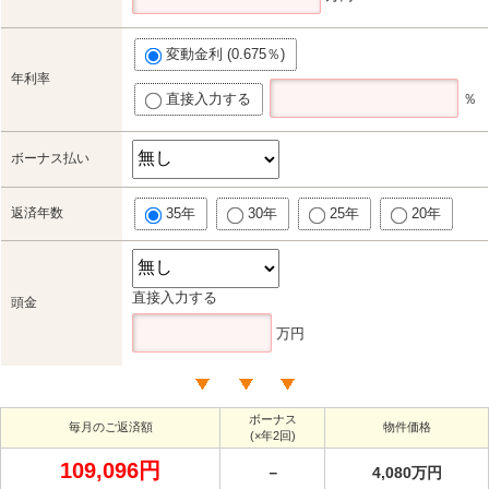
変動金利 (0.675％)
年利率
直接入力する
％
ボーナス払い
返済年数
35年
30年
25年
20年
直接入力する
頭金
万円
ボーナス
毎月のご返済額
物件価格
(×年2回)
109,096円
－
4,080万円