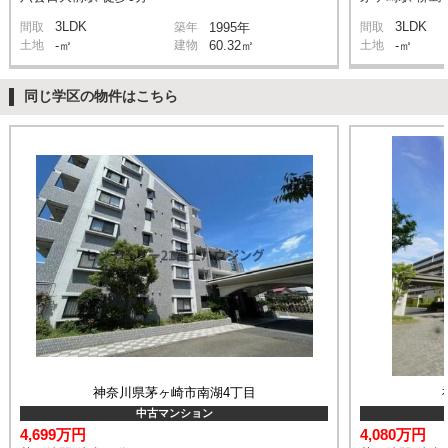
3LDK
3LDK
間取
築年
1995年
間取
土地
-㎡
建物
60.32㎡
土地
-㎡
同じ学区の物件はこちら
神奈川県茅ヶ崎市南湖4丁目
中古マンション
4,699万円
4,080万円