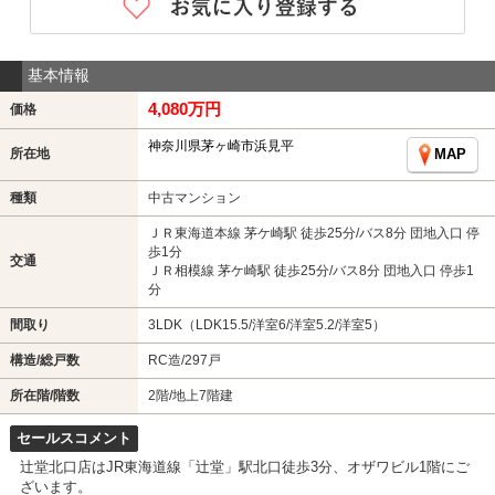
基本情報
4,080万円
価格
神奈川県茅ヶ崎市浜見平
所在地
MAP
種類
中古マンション
ＪＲ東海道本線 茅ケ崎駅 徒歩25分/バス8分 団地入口 停
歩1分
交通
ＪＲ相模線 茅ケ崎駅 徒歩25分/バス8分 団地入口 停歩1
分
間取り
3LDK（LDK15.5/洋室6/洋室5.2/洋室5）
構造/総戸数
RC造/297戸
所在階/階数
2階/地上7階建
セールスコメント
辻堂北口店はJR東海道線「辻堂」駅北口徒歩3分、オザワビル1階にご
ざいます。