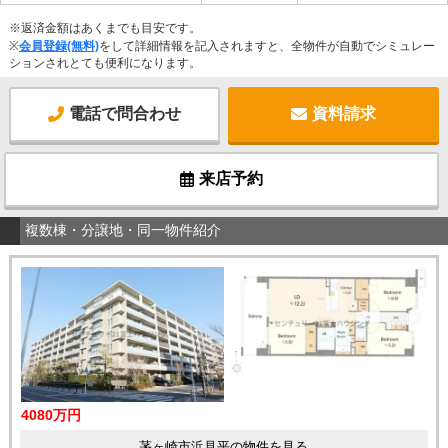
※返済金額はあくまでも目安です。
※
会員登録(無料)
をして詳細情報を記入されますと、全物件が自動でシミュレー
ションされとても便利になります。
電話で問合わせ
資料請求
来店予約
複数棟・分譲地・同一物件紹介
4080万円
茅ヶ崎市浜見平の物件を見る