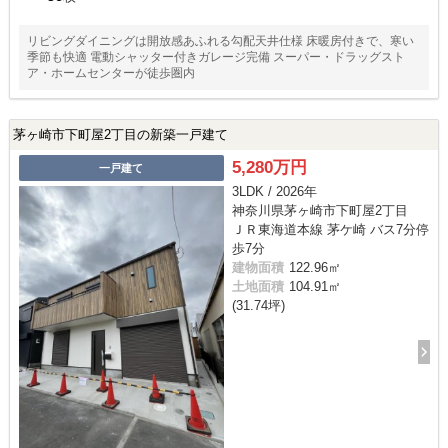
リビングダイニングは開放感あふれる勾配天井仕様 床暖房付きで、寒い
季節も快適 電動シャッター付きガレージ完備 スーパー・ドラッグスト
ア・ホームセンターが徒歩圏内
茅ヶ崎市下町屋2丁目の新築一戸建て
5,280万円
一戸建て
3LDK / 2026年
神奈川県茅ヶ崎市下町屋2丁目
ＪＲ東海道本線 茅ケ崎 バス7分停
歩7分
建物面積
122.96㎡
土地面積
104.91㎡
(31.74坪)