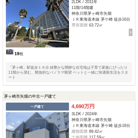
2LDK / 2011年
11階/14階建
神奈川県茅ヶ崎市矢畑
ＪＲ東海道本線 茅ケ崎 徒歩16分
専有面積
63.72㎡
19
枚
「茅ヶ崎」駅徒歩１６分 緑豊かな閑静な住宅地は子育て家族にぴったり
11階から望む、開放的なパノラマ眺望 ペットと一緒に快適新生活をスタ
ート
茅ヶ崎市矢畑の中古一戸建て
4,690万円
一戸建て
3LDK / 2024年
神奈川県茅ヶ崎市矢畑
ＪＲ東海道本線 茅ケ崎 徒歩18分
建物面積
89.42㎡
土地面積
117.59㎡