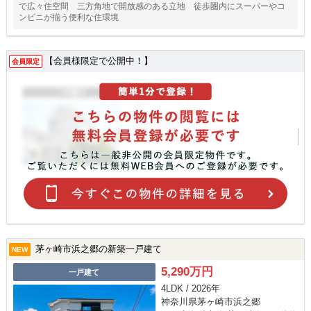
で広々住空間 三方角地で開放感のある立地 徒歩圏内にスーパーやコ
ンビニが揃う便利な住環境
【会員様限定で公開中！】
会員限定
茅ヶ崎市浜之郷の新築一戸建て
NEW
5,290万円
一戸建て
4LDK / 2026年
神奈川県茅ヶ崎市浜之郷