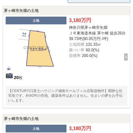
茅ヶ崎市矢畑の土地
3,180万円
土地
神奈川県茅ヶ崎市矢畑
ＪＲ東海道本線 茅ケ崎 徒歩26分
39.73坪(80.05万円 /坪)
土地面積
131.33㎡
建ぺい率
60.0(%)
容積率
200.0(%)
20
枚
【CENTURY21富士ハウジング湘南モールフィル店取扱物件】閑静な住
宅地です。約40坪の売地、建築条件はありません。住まいの夢をお手伝
いします。
茅ヶ崎市矢畑の土地
3,180万円
土地