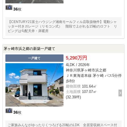
36
枚
【CENTURY21富士ハウジング湘南モールフィル店取扱物件】電動シャ
ッター付きガレージ（リモコン式） 階段で上がれる15帖のロフト リ
ビングは勾配天井・床暖房
茅ヶ崎市浜之郷の新築一戸建て
5,290万円
一戸建て
4LDK / 2026年
神奈川県茅ヶ崎市浜之郷
ＪＲ東海道本線 茅ケ崎 バス5分停
歩8分
建物面積
101.64㎡
土地面積
107.07㎡
(32.39坪)
36
枚
ご家族みんながゆったりくつろげる20帖のLDK 全居室収納スペース付