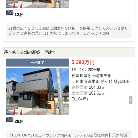
12
枚
21畳の広々ＬＤＫ上部には開放的な吹抜けを採用 日当たりのいい２階リ
ビング ご家族の思い出も大切にしまっておけるたっぷり収納
茅ヶ崎市矢畑の新築一戸建て
5,380万円
一戸建て
1SLDK / 2026年
神奈川県茅ヶ崎市矢畑
ＪＲ東海道本線 茅ケ崎 徒歩18分
建物面積
104.33㎡
土地面積
102.61㎡
(31.04坪)
28
枚
【CENTURY21富士ハウジング湘南モールフィル店取扱物件】天然無垢