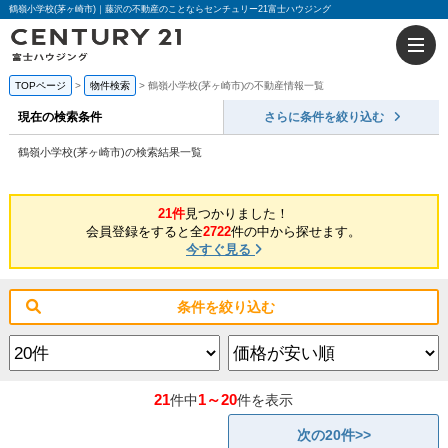
鶴嶺小学校(茅ヶ崎市)｜藤沢の不動産のことならセンチュリー21富士ハウジング
TOPページ
物件検索
鶴嶺小学校(茅ヶ崎市)の不動産情報一覧
現在の検索条件
さらに条件を絞り込む
鶴嶺小学校(茅ヶ崎市)の検索結果一覧
21件
見つかりました！
会員登録をすると全
2722
件の中から探せます。
今すぐ見る
条件を絞り込む
21
1～20
件中
件を表示
次の20件>>