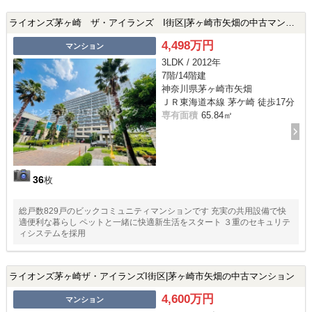
ライオンズ茅ヶ崎 ザ・アイランズ I街区|茅ヶ崎市矢畑の中古マンション
4,498万円
マンション
3LDK / 2012年
7階/14階建
神奈川県茅ヶ崎市矢畑
ＪＲ東海道本線 茅ケ崎 徒歩17分
専有面積
65.84㎡
36
枚
総戸数829戸のビックコミュニティマンションです 充実の共用設備で快
適便利な暮らし ペットと一緒に快適新生活をスタート ３重のセキュリテ
ィシステムを採用
ライオンズ茅ヶ崎ザ・アイランズI街区|茅ヶ崎市矢畑の中古マンション
4,600万円
マンション