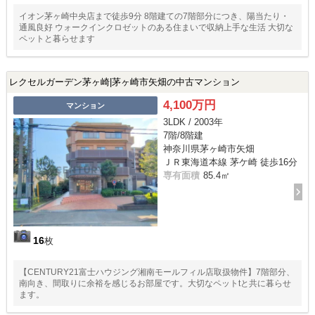
イオン茅ヶ崎中央店まで徒歩9分 8階建ての7階部分につき、陽当たり・
通風良好 ウォークインクロゼットのある住まいで収納上手な生活 大切な
ペットと暮らせます
レクセルガーデン茅ヶ崎|茅ヶ崎市矢畑の中古マンション
4,100万円
マンション
3LDK / 2003年
7階/8階建
神奈川県茅ヶ崎市矢畑
ＪＲ東海道本線 茅ケ崎 徒歩16分
専有面積
85.4㎡
16
枚
【CENTURY21富士ハウジング湘南モールフィル店取扱物件】7階部分、
南向き、間取りに余裕を感じるお部屋です。大切なペットtと共に暮らせ
ます。