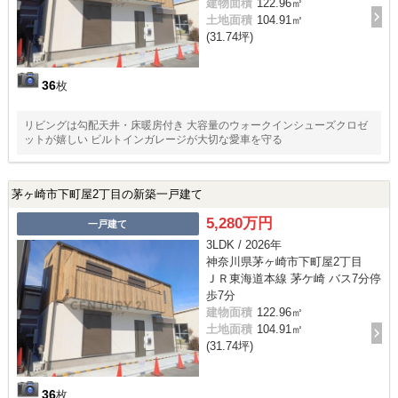
建物面積
122.96㎡
土地面積
104.91㎡
(31.74坪)
36
枚
リビングは勾配天井・床暖房付き 大容量のウォークインシューズクロゼ
ットが嬉しい ビルトインガレージが大切な愛車を守る
茅ヶ崎市下町屋2丁目の新築一戸建て
5,280万円
一戸建て
3LDK / 2026年
神奈川県茅ヶ崎市下町屋2丁目
ＪＲ東海道本線 茅ケ崎 バス7分停
歩7分
建物面積
122.96㎡
土地面積
104.91㎡
(31.74坪)
36
枚