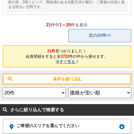
材の床、2階リビング、開放感のある勾配天井が魅力、ご家族が自然と集
まる明るい空間です。
21
1～20
件中
件を表示
次の20件>>
21件
見つかりました！
会員登録をすると全
2722
件の中から探せます。
今すぐ見る
条件を絞り込む
さらに絞り込んで検索する
ご希望のエリアを選んでください