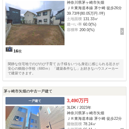
神奈川県茅ヶ崎市矢畑
ＪＲ東海道本線 茅ケ崎 徒歩26分
39.73坪(80.05万円 /坪)
土地面積
131.33㎡
建ぺい率
60.0(%)
容積率
200.0(%)
16
枚
閑静な住宅地でのびのび子育て お子様をいつも身近に感じられる近さが
安心の鶴嶺小学校（680ｍ） 「建築条件なし」お好きなハウスメーカー
で建築できます。
茅ヶ崎市矢畑の中古一戸建て
3,490万円
一戸建て
3LDK / 2023年
神奈川県茅ヶ崎市矢畑
ＪＲ東海道本線 茅ケ崎 徒歩22分
建物面積
78.24㎡