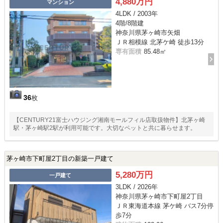
4,880万円
マンション
4LDK / 2003年
4階/8階建
神奈川県茅ヶ崎市矢畑
ＪＲ相模線 北茅ケ崎 徒歩13分
専有面積
85.48㎡
36
枚
【CENTURY21富士ハウジング湘南モールフィル店取扱物件】北茅ヶ崎
駅・茅ヶ崎駅2駅が利用可能です。大切なペットと共に暮らせます。
茅ヶ崎市下町屋2丁目の新築一戸建て
5,280万円
一戸建て
3LDK / 2026年
神奈川県茅ヶ崎市下町屋2丁目
ＪＲ東海道本線 茅ケ崎 バス7分停
歩7分