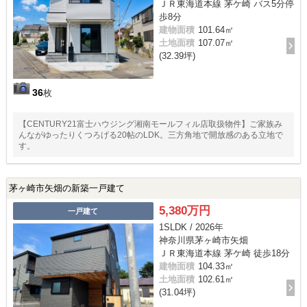
ＪＲ東海道本線 茅ケ崎 バス5分停
歩8分
建物面積
101.64㎡
土地面積
107.07㎡
(32.39坪)
36
枚
【CENTURY21富士ハウジング湘南モールフィル店取扱物件】ご家族み
んながゆったりくつろげる20帖のLDK。三方角地で開放感のある立地で
す。
茅ヶ崎市矢畑の新築一戸建て
5,380万円
一戸建て
1SLDK / 2026年
神奈川県茅ヶ崎市矢畑
ＪＲ東海道本線 茅ケ崎 徒歩18分
建物面積
104.33㎡
土地面積
102.61㎡
(31.04坪)