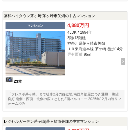
藤和ハイタウン茅ヶ崎|茅ヶ崎市矢畑の中古マンション
4,880万円
マンション
4LDK / 1994年
3階/13階建
神奈川県茅ヶ崎市矢畑
ＪＲ東海道本線 茅ケ崎 徒歩14分
専有面積
95㎡
23
枚
「フレスポ茅ヶ崎」まで徒歩2分の好立地 南西角部屋につき通風・眺望
良好 南側・西側・北側の広々とした3面バルコニー 2025年12月内装リフ
ォーム済み
レクセルガーデン茅ヶ崎|茅ヶ崎市矢畑の中古マンション