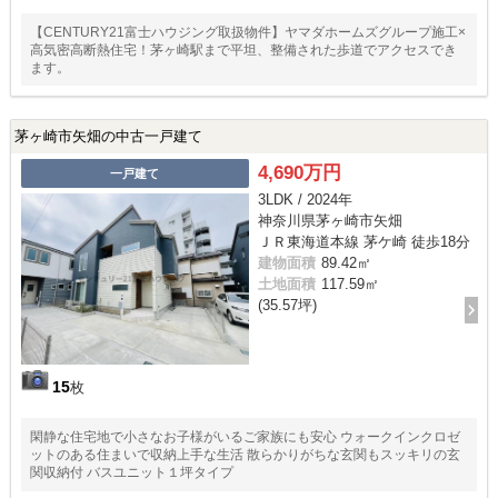
【CENTURY21富士ハウジング取扱物件】ヤマダホームズグループ施工×
高気密高断熱住宅！茅ヶ崎駅まで平坦、整備された歩道でアクセスでき
ます。
茅ヶ崎市矢畑の中古一戸建て
4,690万円
一戸建て
3LDK / 2024年
神奈川県茅ヶ崎市矢畑
ＪＲ東海道本線 茅ケ崎 徒歩18分
建物面積
89.42㎡
土地面積
117.59㎡
(35.57坪)
15
枚
閑静な住宅地で小さなお子様がいるご家族にも安心 ウォークインクロゼ
ットのある住まいで収納上手な生活 散らかりがちな玄関もスッキリの玄
関収納付 バスユニット１坪タイプ