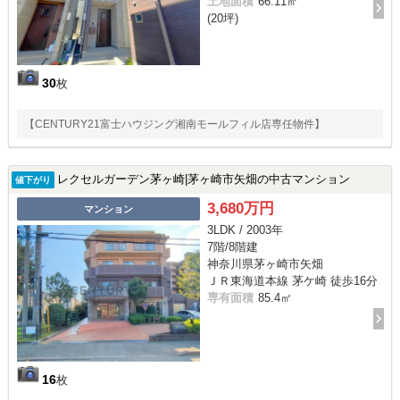
土地面積
66.11㎡
(20坪)
30
枚
【CENTURY21富士ハウジング湘南モールフィル店専任物件】
レクセルガーデン茅ヶ崎|茅ヶ崎市矢畑の中古マンション
値下がり
3,680万円
マンション
3LDK / 2003年
7階/8階建
神奈川県茅ヶ崎市矢畑
ＪＲ東海道本線 茅ケ崎 徒歩16分
専有面積
85.4㎡
16
枚