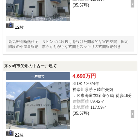
(35.57坪)
12
枚
高気密高断熱住宅 リビングに吹抜けを設けた開放的な室内空間 固定
階段の小屋裏収納 散らかりがちな玄関もスッキリの玄関収納付き
茅ヶ崎市矢畑の中古一戸建て
4,690万円
一戸建て
3LDK / 2024年
神奈川県茅ヶ崎市矢畑
ＪＲ東海道本線 茅ケ崎 徒歩18分
建物面積
89.42㎡
土地面積
117.59㎡
(35.57坪)
22
枚