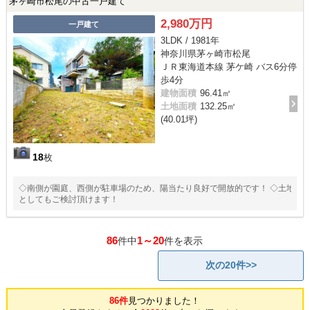
茅ヶ崎市松尾の中古一戸建て
2,980万円
一戸建て
3LDK / 1981年
神奈川県茅ヶ崎市松尾
ＪＲ東海道本線 茅ケ崎 バス6分停
歩4分
建物面積
96.41㎡
土地面積
132.25㎡
(40.01坪)
18
枚
◇南側が園庭、西側が駐車場のため、陽当たり良好で開放的です！ ◇土地
としてもご検討頂けます！
86
1～20
件中
件を表示
次の20件>>
86件
見つかりました！