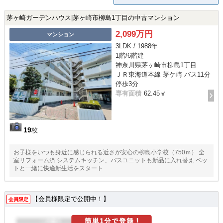
茅ヶ崎ガーデンハウス|茅ヶ崎市柳島1丁目の中古マンション
2,099万円
マンション
3LDK / 1988年
1階/6階建
神奈川県茅ヶ崎市柳島1丁目
ＪＲ東海道本線 茅ケ崎 バス11分
停歩3分
専有面積
62.45㎡
19
枚
お子様をいつも身近に感じられる近さが安心の柳島小学校（750ｍ） 全
室リフォーム済 システムキッチン、バスユニットも新品に入れ替え ペッ
トと一緒に快適新生活をスタート
【会員様限定で公開中！】
会員限定