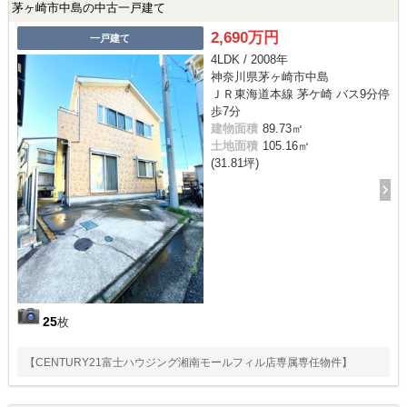
茅ヶ崎市中島の中古一戸建て
2,690万円
一戸建て
4LDK / 2008年
神奈川県茅ヶ崎市中島
ＪＲ東海道本線 茅ケ崎 バス9分停
歩7分
建物面積
89.73㎡
土地面積
105.16㎡
(31.81坪)
25
枚
【CENTURY21富士ハウジング湘南モールフィル店専属専任物件】