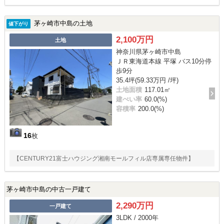
茅ヶ崎市中島の土地
値下がり
2,100万円
土地
神奈川県茅ヶ崎市中島
ＪＲ東海道本線 平塚 バス10分停
歩9分
35.4坪(59.33万円 /坪)
土地面積
117.01㎡
建ぺい率
60.0(%)
容積率
200.0(%)
16
枚
【CENTURY21富士ハウジング湘南モールフィル店専属専任物件】
茅ヶ崎市中島の中古一戸建て
2,290万円
一戸建て
3LDK / 2000年