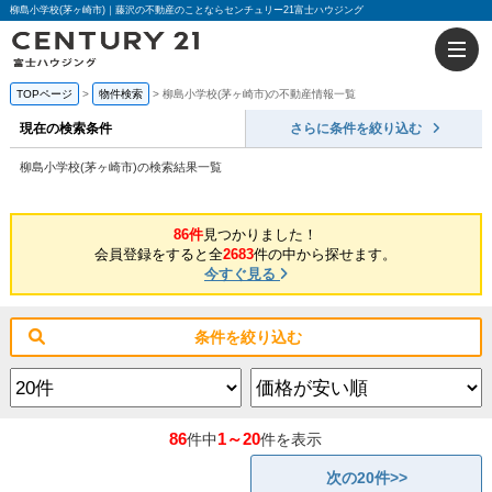
柳島小学校(茅ヶ崎市)｜藤沢の不動産のことならセンチュリー21富士ハウジング
TOPページ
物件検索
柳島小学校(茅ヶ崎市)の不動産情報一覧
現在の検索条件
さらに条件を絞り込む
柳島小学校(茅ヶ崎市)の検索結果一覧
86件
見つかりました！
会員登録をすると全
2683
件の中から探せます。
今すぐ見る
条件を絞り込む
86
1～20
件中
件を表示
次の20件>>