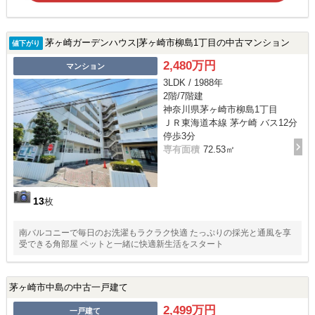
茅ヶ崎ガーデンハウス|茅ヶ崎市柳島1丁目の中古マンション
値下がり
2,480万円
マンション
3LDK / 1988年
2階/7階建
神奈川県茅ヶ崎市柳島1丁目
ＪＲ東海道本線 茅ケ崎 バス12分
停歩3分
専有面積
72.53㎡
13
枚
南バルコニーで毎日のお洗濯もラクラク快適 たっぷりの採光と通風を享
受できる角部屋 ペットと一緒に快適新生活をスタート
茅ヶ崎市中島の中古一戸建て
2,499万円
一戸建て