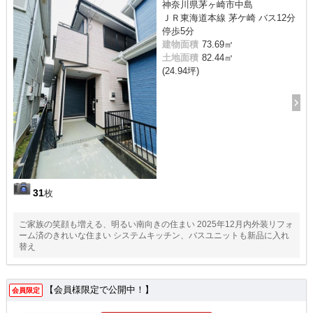
神奈川県茅ヶ崎市中島
ＪＲ東海道本線 茅ケ崎 バス12分
停歩5分
建物面積
73.69㎡
土地面積
82.44㎡
(24.94坪)
31
枚
ご家族の笑顔も増える、明るい南向きの住まい 2025年12月内外装リフォ
ーム済のきれいな住まい システムキッチン、バスユニットも新品に入れ
替え
【会員様限定で公開中！】
会員限定