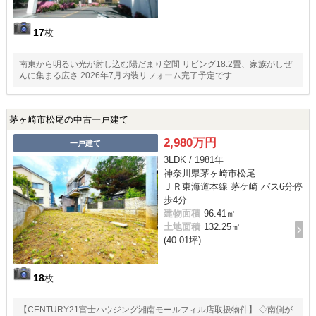
17
枚
南東から明るい光が射し込む陽だまり空間 リビング18.2畳、家族がしぜ
んに集まる広さ 2026年7月内装リフォーム完了予定です
茅ヶ崎市松尾の中古一戸建て
2,980万円
一戸建て
3LDK / 1981年
神奈川県茅ヶ崎市松尾
ＪＲ東海道本線 茅ケ崎 バス6分停
歩4分
建物面積
96.41㎡
土地面積
132.25㎡
(40.01坪)
18
枚
【CENTURY21富士ハウジング湘南モールフィル店取扱物件】 ◇南側が