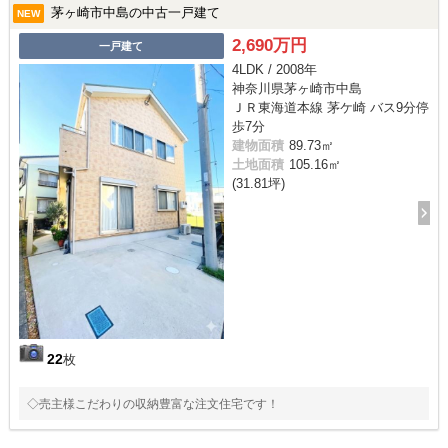
茅ヶ崎市中島の中古一戸建て
NEW
2,690万円
一戸建て
4LDK / 2008年
神奈川県茅ヶ崎市中島
ＪＲ東海道本線 茅ケ崎 バス9分停
歩7分
建物面積
89.73㎡
土地面積
105.16㎡
(31.81坪)
22
枚
◇売主様こだわりの収納豊富な注文住宅です！