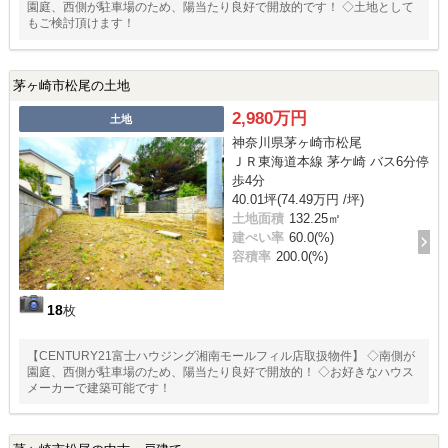
園庭、西側が駐車場のため、陽当たり良好で開放的です！ ◇土地として
もご検討頂けます！
茅ヶ崎市松尾の土地
2,980万円
土地
神奈川県茅ヶ崎市松尾
ＪＲ東海道本線 茅ケ崎 バス6分停
歩4分
40.01坪(74.49万円 /坪)
土地面積
132.25㎡
建ぺい率
60.0(%)
容積率
200.0(%)
18
枚
【CENTURY21富士ハウジング湘南モールフィル店取扱物件】 ◇南側が
園庭、西側が駐車場のため、陽当たり良好で開放的！ ◇お好きなハウス
メーカーで建築可能です！