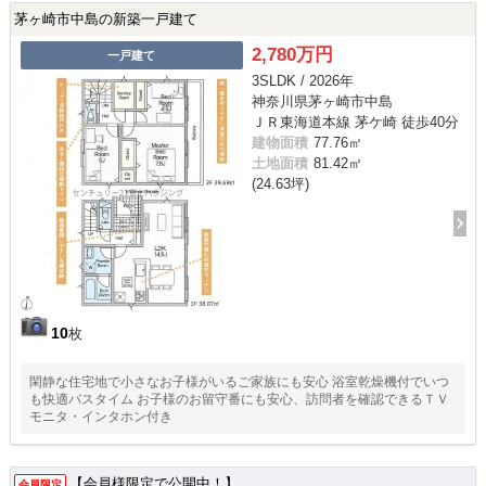
茅ヶ崎市中島の新築一戸建て
2,780万円
一戸建て
3SLDK / 2026年
神奈川県茅ヶ崎市中島
ＪＲ東海道本線 茅ケ崎 徒歩40分
建物面積
77.76㎡
土地面積
81.42㎡
(24.63坪)
10
枚
閑静な住宅地で小さなお子様がいるご家族にも安心 浴室乾燥機付でいつ
も快適バスタイム お子様のお留守番にも安心、訪問者を確認できるＴＶ
モニタ・インタホン付き
【会員様限定で公開中！】
会員限定