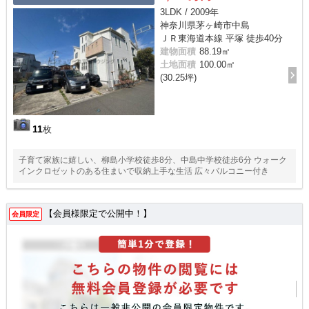
3LDK / 2009年
神奈川県茅ヶ崎市中島
ＪＲ東海道本線 平塚 徒歩40分
建物面積
88.19㎡
土地面積
100.00㎡
(30.25坪)
11
枚
子育て家族に嬉しい、柳島小学校徒歩8分、中島中学校徒歩6分 ウォーク
インクロゼットのある住まいで収納上手な生活 広々バルコニー付き
【会員様限定で公開中！】
会員限定