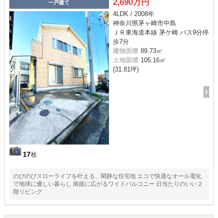
2,690万円
一戸建て
4LDK / 2008年
神奈川県茅ヶ崎市中島
ＪＲ東海道本線 茅ケ崎 バス9分停
歩7分
建物面積
89.73㎡
土地面積
105.16㎡
(31.81坪)
17
枚
のびのびスローライフを叶える、閑静な住宅地 エコで快適なオール電化
で地球に優しい暮らし 南面に広がるワイドバルコニー 日当たりのいい２
階リビング