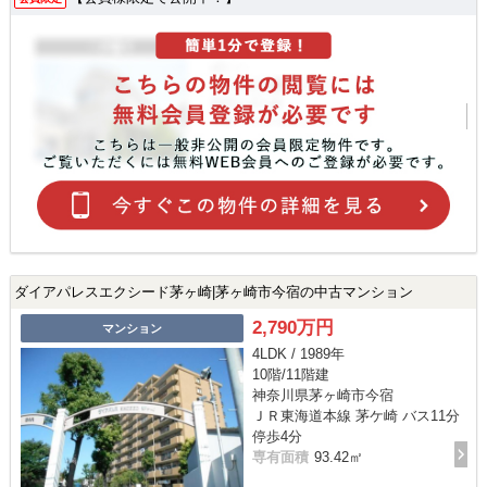
ダイアパレスエクシード茅ヶ崎|茅ヶ崎市今宿の中古マンション
2,790万円
マンション
4LDK / 1989年
10階/11階建
神奈川県茅ヶ崎市今宿
ＪＲ東海道本線 茅ケ崎 バス11分
停歩4分
専有面積
93.42㎡