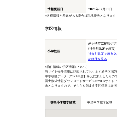
情報更新日
2026年07月31日
※各種情報と差異がある場合は現況優先となります
学区情報
茅ヶ崎市立柳島小学
(神奈川県茅ヶ崎市)
小学校区
神奈川県茅ヶ崎市立
の物件を見る
※物件情報の学区情報について
当サイト物件情報に記載されております通学区域(学
中学校区データ【2021年度】を元に加工したも
国土数値情報ダウンロードサービスのWEBサイト
象となりますので、そちらを踏まえ学区情報は参考
柳島小学校学区域
中島中学校学区域