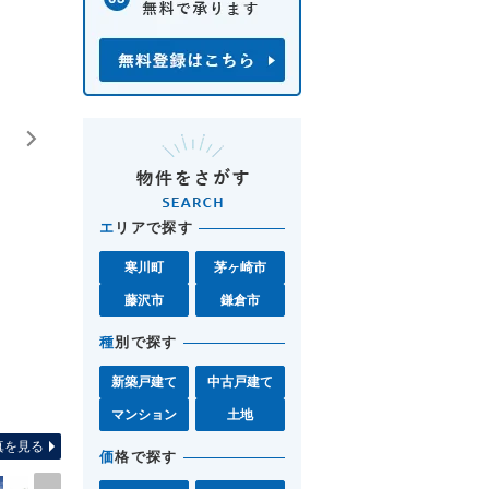
エ
リアで探す
寒川町
茅ヶ崎市
藤沢市
鎌倉市
種
別で探す
新築戸建て
中古戸建て
間取り
マンション
土地
真を見る
価
格で探す