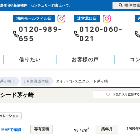
物件検
ダイアパレスエクシード茅ヶ崎 神奈川県茅ヶ崎市今宿｜2,790万円の中古マンション｜分譲住宅や新築物件｜センチュリー21富士ハウジング
湘南モールフィル店
辻堂北口店
-
0120-989-
0120-060-
655
021
借りたい
お客様の声
コ
茅ヶ崎市
ＪＲ東海道本線
ダイアパレスエクシード茅ヶ崎
シード茅ヶ崎
1989
専有面積
築年月
2
MAPで確認
93.42m