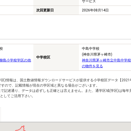
サービス
次回更新日
2026年08月14日
校
中島中学校
(神奈川県茅ヶ崎市)
中学校区
柳島小学校学区の他
神奈川県茅ヶ崎市立中島中学校
の物件を見る
区)情報は、国土数値情報ダウンロードサービスが提供する小学校区データ【2021
のですので、記載情報が現在の学区域と異なる場合がございます。
上で記述通り、データは必ずしも正確とは言えません。また、通学区域(学区)は毎年
としてご活用下さい。