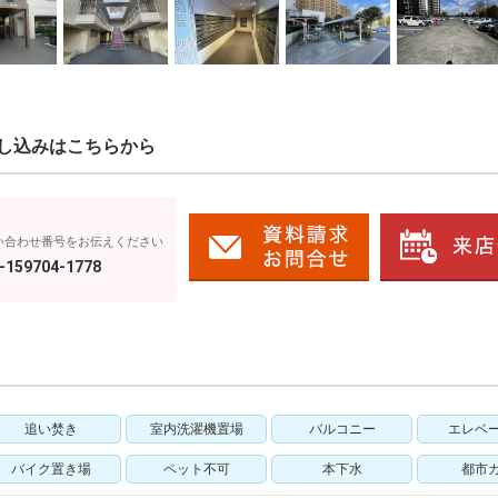
し込みはこちらから
い合わせ番号をお伝えください
-159704-1778
追い焚き
室内洗濯機置場
バルコニー
エレベ
バイク置き場
ペット不可
本下水
都市