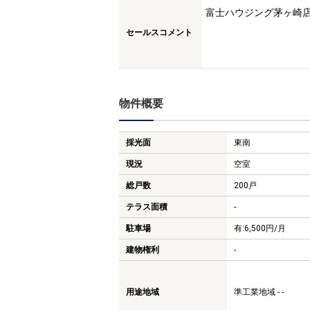
富士ハウジング茅ヶ崎
セールスコメント
物件概要
採光面
東南
現況
空室
総戸数
200戸
テラス面積
-
駐車場
有:6,500円/月
建物権利
-
用途地域
準工業地域 - -