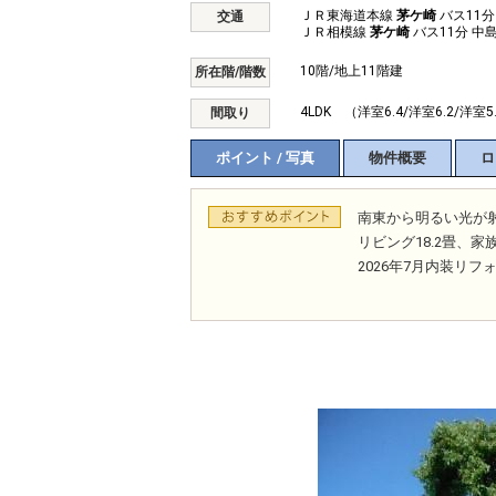
ＪＲ東海道本線
茅ケ崎
バス11分
交通
ＪＲ相模線
茅ケ崎
バス11分 中島
10階/地上11階建
所在階/階数
4LDK （洋室6.4/洋室6.2/洋室5.
間取り
ポイント / 写真
物件概要
ロ
南東から明るい光が
リビング18.2畳、
2026年7月内装リ