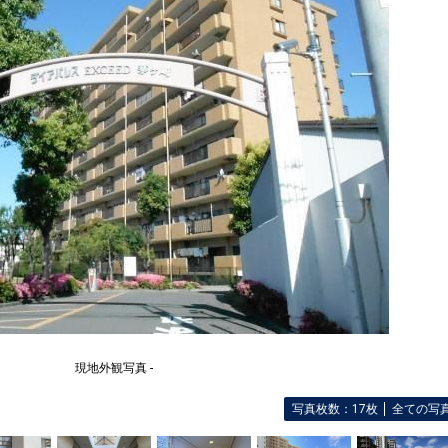
現地外観写真 -
写真枚数：17枚
全ての写