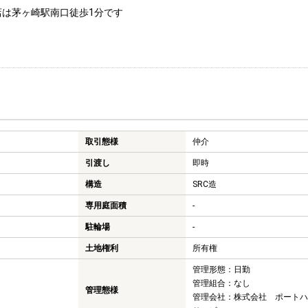
店は茅ヶ崎駅南口徒歩1分です
取引態様
仲介
引渡し
即時
構造
SRC造
専用庭面積
-
駐輪場
-
土地権利
所有権
管理形態：日勤
管理組合：なし
管理態様
管理会社：株式会社 ポートハ