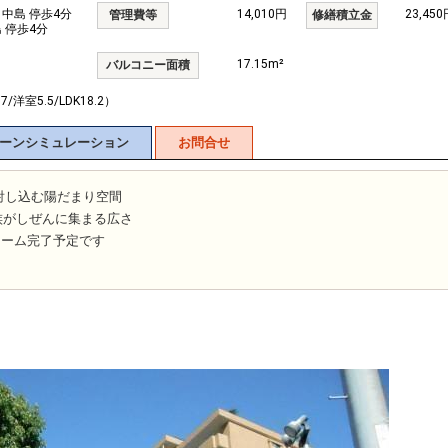
 中島 停歩4分
14,010円
23,450
管理費等
修繕積立金
 停歩4分
17.15m²
バルコニー面積
7/洋室5.5/LDK18.2）
ーンシミュレーション
お問合せ
射し込む陽だまり空間
家族がしぜんに集まる広さ
フォーム完了予定です