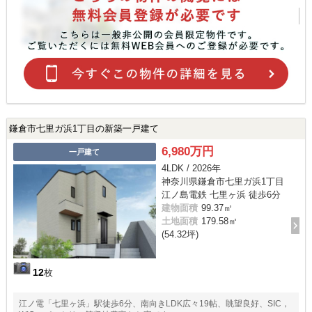
鎌倉市七里ガ浜1丁目の新築一戸建て
6,980万円
一戸建て
4LDK / 2026年
神奈川県鎌倉市七里ガ浜1丁目
江ノ島電鉄 七里ヶ浜 徒歩6分
建物面積
99.37㎡
土地面積
179.58㎡
(54.32坪)
12
枚
江ノ電「七里ヶ浜」駅徒歩6分、南向きLDK広々19帖、眺望良好、SIC，