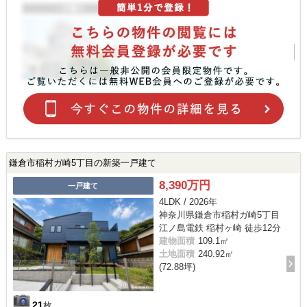
鎌倉市稲村ガ崎5丁目の新築一戸建て
8,390万円
一戸建て
4LDK / 2026年
神奈川県鎌倉市稲村ガ崎5丁目
江ノ島電鉄 稲村ヶ崎 徒歩12分
建物面積
109.1㎡
土地面積
240.92㎡
(72.88坪)
21
枚