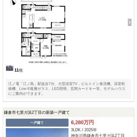
11
枚
江ノ電「江ノ島」駅徒歩7分、大型浴室TV，ビルトイン食洗機、浴室乾
燥機、Low-E複層ガラス、LED照明、玄関カードキー等。モデルハウス
にご案内ができます。
鎌倉市七里ガ浜2丁目の新築一戸建て
6,280万円
一戸建て
3LDK / 2025年
神奈川県鎌倉市七里ガ浜2丁目