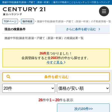
腰越中学校(鎌倉市)新築一戸建て（新築一軒家）｜藤沢の不動産のことならセンチュリー21富士ハウジング
TOPページ
物件検索
腰越中学校(鎌倉市)新築一戸建て（新築一軒家）の不動産情報一覧
現在の検索条件
さらに条件を絞り込む
腰越中学校(鎌倉市)新築一戸建て（新築一軒家）の検索結果一覧
26件
見つかりました！
会員登録をすると全
2683
件の中から探せます。
今すぐ見る
条件を絞り込む
26
1～20
件中
件を表示
次の20件>>