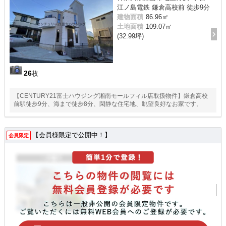
江ノ島電鉄 鎌倉高校前 徒歩9分
建物面積
86.96㎡
土地面積
109.07㎡
(32.99坪)
26
枚
【CENTURY21富士ハウジング湘南モールフィル店取扱物件】鎌倉高校
前駅徒歩9分、海まで徒歩8分、閑静な住宅地、眺望良好なお家です。
【会員様限定で公開中！】
会員限定