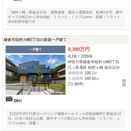
「稲村ヶ崎」駅徒歩12分 南西道路 陽当り通風良好 駐車2台可 家中
すべての蛇口から浄水供給「ミラバス・ミラブルzero」搭載！フラット
35S利用可能です
鎌倉市稲村ガ崎5丁目の新築一戸建て
8,390万円
一戸建て
4LDK / 2026年
神奈川県鎌倉市稲村ガ崎5丁目
江ノ島電鉄 稲村ヶ崎 徒歩12分
建物面積
109.1㎡
土地面積
240.92㎡
(72.88坪)
26
枚
【CENTURY21富士ハウジング湘南モールフィル店取扱物件】駅徒歩12
分、日当り良好なお家。家中すべての蛇口から浄水供給「ミラバス・ミ
ラブルzero」搭載！