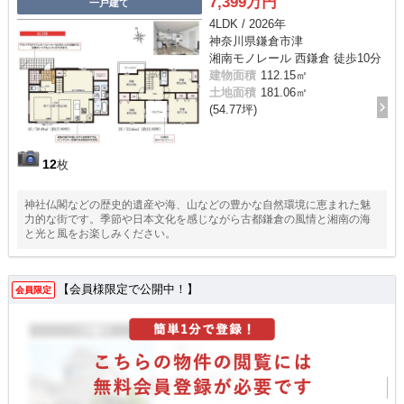
7,399万円
一戸建て
4LDK / 2026年
神奈川県鎌倉市津
湘南モノレール 西鎌倉 徒歩10分
建物面積
112.15㎡
土地面積
181.06㎡
(54.77坪)
12
枚
神社仏閣などの歴史的遺産や海、山などの豊かな自然環境に恵まれた魅
力的な街です。季節や日本文化を感じながら古都鎌倉の風情と湘南の海
と光と風をお楽しみください。
【会員様限定で公開中！】
会員限定