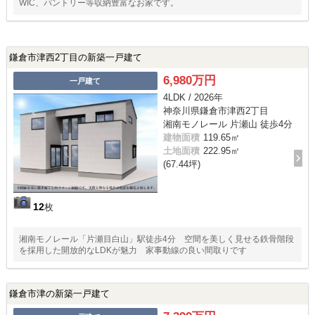
WIC、パントリー等収納豊富なお家です。
鎌倉市津西2丁目の新築一戸建て
6,980万円
一戸建て
4LDK / 2026年
神奈川県鎌倉市津西2丁目
湘南モノレール 片瀬山 徒歩4分
建物面積
119.65㎡
土地面積
222.95㎡
(67.44坪)
12
枚
湘南モノレール「片瀬目白山」駅徒歩4分 空間を美しく見せる鉄骨階段
を採用した開放的なLDKが魅力 家事動線の良い間取りです
鎌倉市津の新築一戸建て