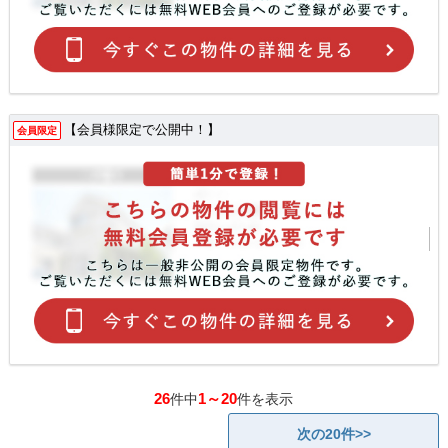
【会員様限定で公開中！】
会員限定
26
1～20
件中
件を表示
次の20件>>