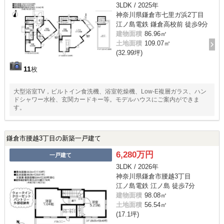
3LDK / 2025年
神奈川県鎌倉市七里ガ浜2丁目
江ノ島電鉄 鎌倉高校前 徒歩9分
建物面積
86.96㎡
土地面積
109.07㎡
(32.99坪)
11
枚
大型浴室TV，ビルトイン食洗機、浴室乾燥機、Low-E複層ガラス、ハン
ドシャワー水栓、玄関カードキー等。モデルハウスにご案内ができま
す。
鎌倉市腰越3丁目の新築一戸建て
6,280万円
一戸建て
3LDK / 2026年
神奈川県鎌倉市腰越3丁目
江ノ島電鉄 江ノ島 徒歩7分
建物面積
98.08㎡
土地面積
56.54㎡
(17.1坪)