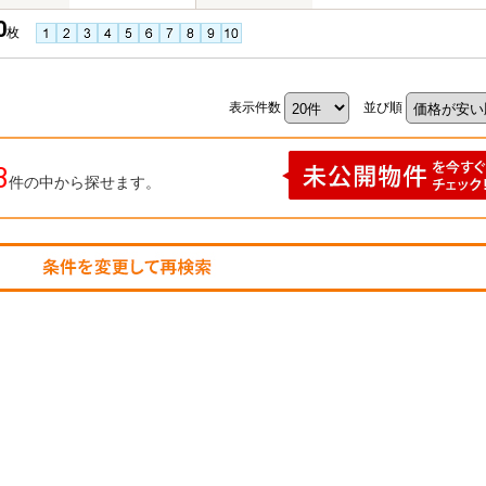
0
枚
表示件数
並び順
3
件の中から探せます。