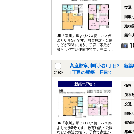
交通
間取
建物
築年
JR「寒川」駅よりバス便、バス停
より徒歩5分です。教育施設・公園
1
などが身近に揃う、子育て家族が
暮らしやすい住環境です。完成し
ていますのでいつでもご案内がで
きます
高座郡寒川町小谷1丁目2 新築
1丁目の新築一戸建て
check
新築一戸建て
価格
所在
交通
間取
建物
JR「寒川」駅よりバス便、バス停
より徒歩5分です。教育施設・公園
築年
などが身近に揃う、子育て家族が