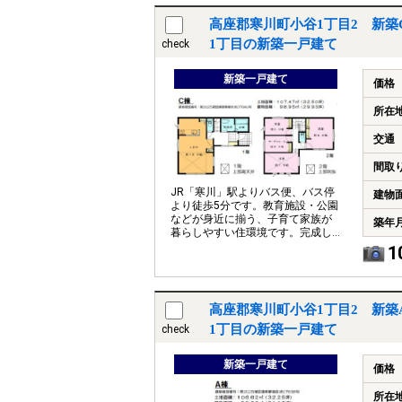
高座郡寒川町小谷1丁目2 新築
1丁目の新築一戸建て
check
新築一戸建て
価格
所在
交通
間取
JR「寒川」駅よりバス便、バス停
建物
より徒歩5分です。教育施設・公園
などが身近に揃う、子育て家族が
築年
暮らしやすい住環境です。完成し
ていますのでいつでもご案内がで
1
きます
高座郡寒川町小谷1丁目2 新築
1丁目の新築一戸建て
check
新築一戸建て
価格
所在