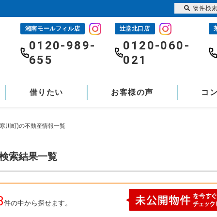
物件検
湘南モールフィル店
辻堂北口店
-
0120-989-
0120-060-
655
021
借りたい
お客様の声
コ
寒川町)の不動産情報一覧
の検索結果一覧
3
件の中から探せます。