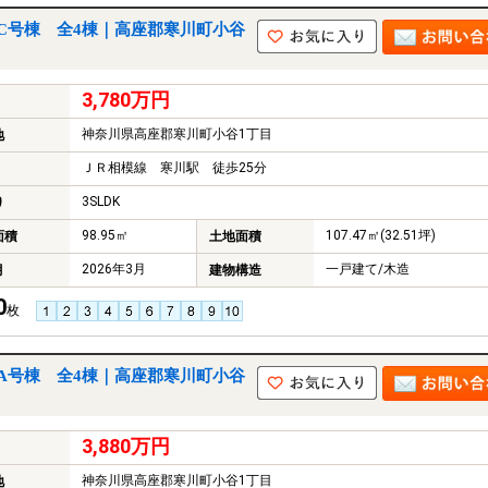
C号棟 全4棟｜高座郡寒川町小谷
3,780万円
神奈川県高座郡寒川町小谷1丁目
地
ＪＲ相模線 寒川駅 徒歩25分
3SLDK
り
98.95㎡
107.47㎡(32.51坪)
面積
土地面積
2026年3月
一戸建て/木造
月
建物構造
0
枚
A号棟 全4棟｜高座郡寒川町小谷
3,880万円
神奈川県高座郡寒川町小谷1丁目
地