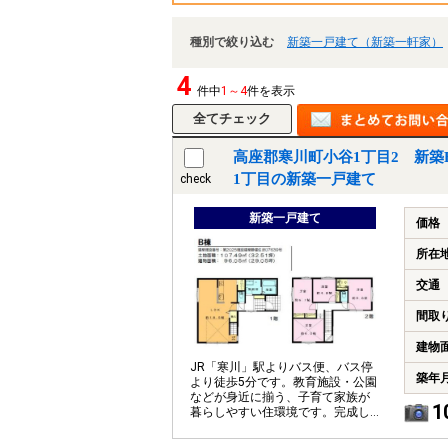
種別で絞り込む
新築一戸建て（新築一軒家）
4
件中
1～4
件を表示
高座郡寒川町小谷1丁目2 新築
1丁目の新築一戸建て
check
新築一戸建て
価格
所在
交通
間取
建物
JR「寒川」駅よりバス便、バス停
築年
より徒歩5分です。教育施設・公園
などが身近に揃う、子育て家族が
1
暮らしやすい住環境です。完成し
ていますのでいつでもご案内がで
きます