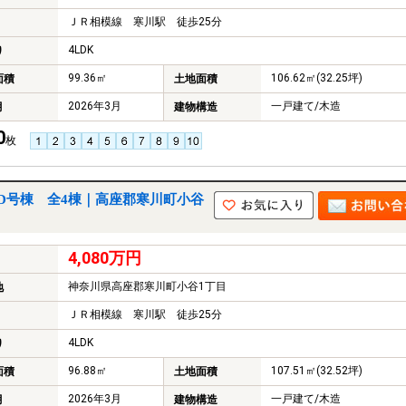
ＪＲ相模線 寒川駅 徒歩25分
4LDK
り
99.36㎡
106.62㎡(32.25坪)
面積
土地面積
2026年3月
一戸建て/木造
月
建物構造
0
枚
D号棟 全4棟｜高座郡寒川町小谷
4,080万円
神奈川県高座郡寒川町小谷1丁目
地
ＪＲ相模線 寒川駅 徒歩25分
4LDK
り
96.88㎡
107.51㎡(32.52坪)
面積
土地面積
2026年3月
一戸建て/木造
月
建物構造