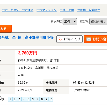
中古一戸建て・中古住宅
中古マンション
土地・売地
投資用・収益物件
表示件数
並び順
B号棟 全4棟｜高座郡寒川町小谷
3,780万円
神奈川県高座郡寒川町小谷1丁目
地
ＪＲ相模線 寒川駅 徒歩25分
4LDK
り
96.05㎡
107.49㎡(32.52坪)
面積
土地面積
2026年3月
一戸建て/木造
月
建物構造
0
枚