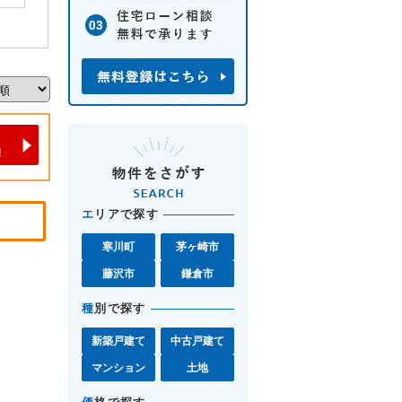
エ
リアで探す
寒川町
茅ヶ崎市
藤沢市
鎌倉市
種
別で探す
新築戸建て
中古戸建て
マンション
土地