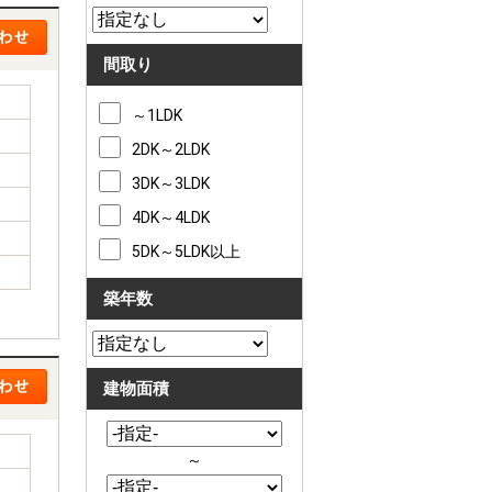
間取り
～1LDK
2DK～2LDK
3DK～3LDK
4DK～4LDK
5DK～5LDK以上
築年数
建物面積
～