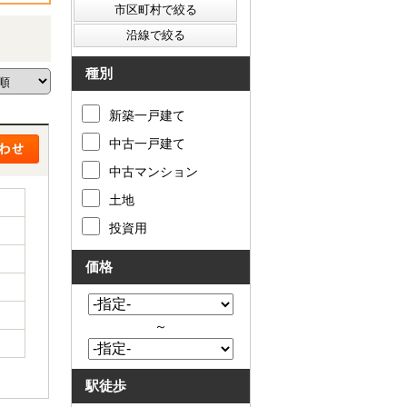
種別
新築一戸建て
中古一戸建て
中古マンション
土地
投資用
価格
～
駅徒歩