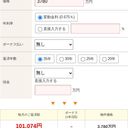
価格
万円
変動金利 (0.675％)
年利率
直接入力する
％
ボーナス払い
返済年数
35年
30年
25年
20年
直接入力する
頭金
万円
ボーナス
毎月のご返済額
物件価格
(×年2回)
101,074円
－
3,780万円