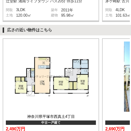
辻堂駅 湘南ライフタウン バス20分 停歩11分
茅ケ崎駅 古川 
3LDK
4LDK
間取
築年
2011年
間取
土地
120.00㎡
建物
95.98㎡
土地
101.63㎡
広さの近い物件はこちら
神奈川県平塚市西真土4丁目
中古一戸建て
2,490万円
2,690万円