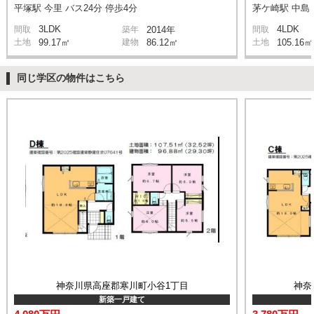
平塚駅 今里 バス24分 停歩4分
茅ケ崎駅 中島 
3LDK
4LDK
間取
築年
2014年
間取
土地
99.17㎡
建物
86.12㎡
土地
105.16㎡
同じ学区の物件はこちら
神奈川県高座郡寒川町小谷1丁目
神奈
新築一戸建て