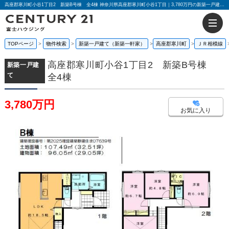
高座郡寒川町小谷1丁目2 新築B号棟 全4棟 神奈川県高座郡寒川町小谷1丁目｜3,780万円の新築一戸建て｜センチュリー21富士ハウジング
TOPページ
物件検索
新築一戸建て（新築一軒家）
高座郡寒川町
ＪＲ相模線
高座郡寒川町小谷1丁目2 新築B号棟
新築一戸建
て
全4棟
3,780万円
お気に入り