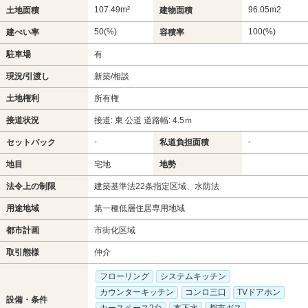
107.49m²
96.05m
2
土地面積
建物面積
50(%)
100(%)
建ぺい率
容積率
駐車場
有
現況/引渡し
新築/相談
土地権利
所有権
接道状況
接道: 東 公道 道路幅: 4.5ｍ
-
-
セットバック
私道負担面積
地目
宅地
地勢
法令上の制限
建築基準法22条指定区域、水防法
用途地域
第一種低層住居専用地域
都市計画
市街化区域
取引態様
仲介
フローリング
システムキッチン
カウンターキッチン
コンロ三口
TVドアホン
設備・条件
カースペース2台
本下水
都市ガス