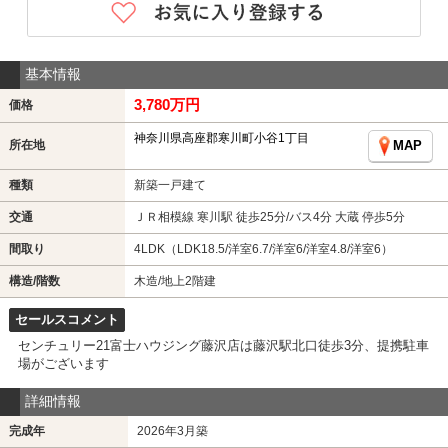
基本情報
3,780万円
価格
神奈川県高座郡寒川町小谷1丁目
所在地
MAP
種類
新築一戸建て
交通
ＪＲ相模線 寒川駅 徒歩25分/バス4分 大蔵 停歩5分
間取り
4LDK（LDK18.5/洋室6.7/洋室6/洋室4.8/洋室6）
構造/階数
木造/地上2階建
セールスコメント
センチュリー21富士ハウジング藤沢店は藤沢駅北口徒歩3分、提携駐車
場がございます
詳細情報
完成年
2026年3月築