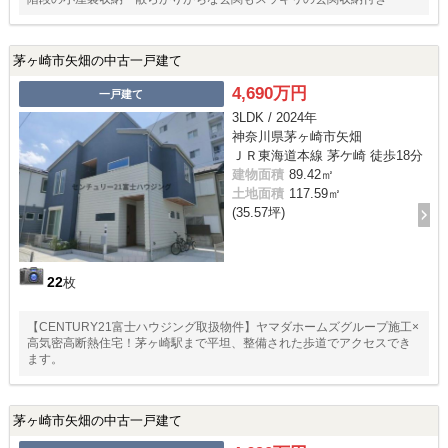
茅ヶ崎市矢畑の中古一戸建て
4,690万円
一戸建て
3LDK / 2024年
神奈川県茅ヶ崎市矢畑
ＪＲ東海道本線 茅ケ崎 徒歩18分
建物面積
89.42㎡
土地面積
117.59㎡
(35.57坪)
22
枚
【CENTURY21富士ハウジング取扱物件】ヤマダホームズグループ施工×
高気密高断熱住宅！茅ヶ崎駅まで平坦、整備された歩道でアクセスでき
ます。
茅ヶ崎市矢畑の中古一戸建て