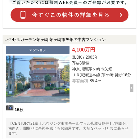
レクセルガーデン茅ヶ崎|茅ヶ崎市矢畑の中古マンション
4,100万円
マンション
3LDK / 2003年
7階/8階建
神奈川県茅ヶ崎市矢畑
ＪＲ東海道本線 茅ケ崎 徒歩16分
専有面積
85.4㎡
16
枚
【CENTURY21富士ハウジング湘南モールフィル店取扱物件】7階部分、
南向き、間取りに余裕を感じるお部屋です。大切なペットtと共に暮らせ
ます。