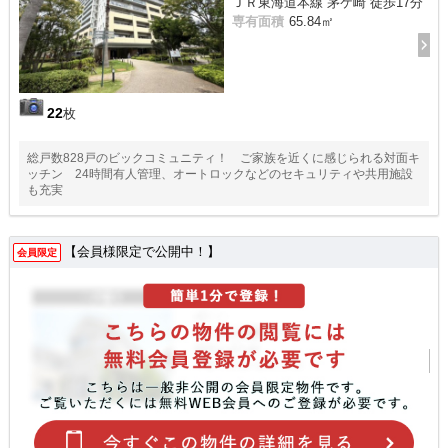
ＪＲ東海道本線 茅ケ崎 徒歩17分
専有面積
65.84㎡
22
枚
総戸数828戸のビックコミュニティ！ ご家族を近くに感じられる対面キ
ッチン 24時間有人管理、オートロックなどのセキュリティや共用施設
も充実
【会員様限定で公開中！】
会員限定