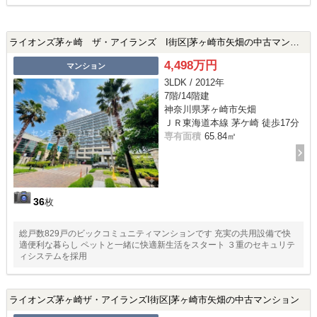
ライオンズ茅ヶ崎 ザ・アイランズ I街区|茅ヶ崎市矢畑の中古マンション
4,498万円
マンション
3LDK / 2012年
7階/14階建
神奈川県茅ヶ崎市矢畑
ＪＲ東海道本線 茅ケ崎 徒歩17分
専有面積
65.84㎡
36
枚
総戸数829戸のビックコミュニティマンションです 充実の共用設備で快
適便利な暮らし ペットと一緒に快適新生活をスタート ３重のセキュリテ
ィシステムを採用
ライオンズ茅ヶ崎ザ・アイランズI街区|茅ヶ崎市矢畑の中古マンション