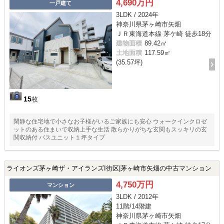
4,690万円
一戸建て
3LDK / 2024年
神奈川県茅ヶ崎市矢畑
ＪＲ東海道本線 茅ケ崎 徒歩18分
建物面積
89.42㎡
土地面積
117.59㎡
(35.57坪)
15
枚
閑静な住宅地で小さなお子様がいるご家族にも安心 ウォークインクロゼ
ットのある住まいで収納上手な生活 散らかりがちな玄関もスッキリの玄
関収納付 バスユニット１坪タイプ
ライオンズ茅ヶ崎ザ・アイランズI街区|茅ヶ崎市矢畑の中古マンション
4,750万円
マンション
3LDK / 2012年
11階/14階建
神奈川県茅ヶ崎市矢畑