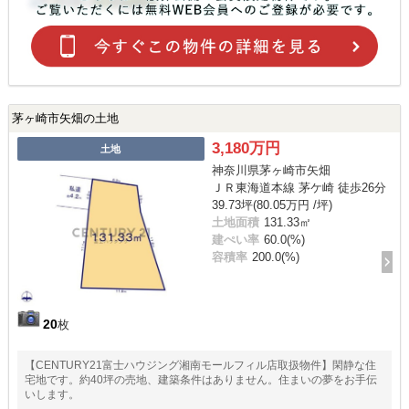
茅ヶ崎市矢畑の土地
3,180万円
土地
神奈川県茅ヶ崎市矢畑
ＪＲ東海道本線 茅ケ崎 徒歩26分
39.73坪(80.05万円 /坪)
土地面積
131.33㎡
建ぺい率
60.0(%)
容積率
200.0(%)
20
枚
【CENTURY21富士ハウジング湘南モールフィル店取扱物件】閑静な住
宅地です。約40坪の売地、建築条件はありません。住まいの夢をお手伝
いします。