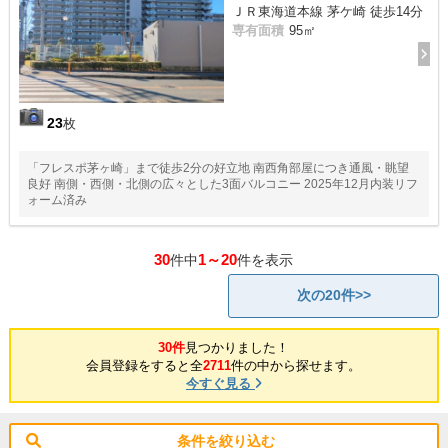
ＪＲ東海道本線 茅ケ崎 徒歩14分
専有面積
95㎡
23
枚
「フレスポ茅ヶ崎」まで徒歩2分の好立地 南西角部屋につき通風・眺望
良好 南側・西側・北側の広々とした3面バルコニー 2025年12月内装リフ
ォーム済み
30
1～20
件中
件を表示
次の20件>>
30件
見つかりました！
会員登録をすると全
2711
件の中から探せます。
今すぐ見る
条件を絞り込む