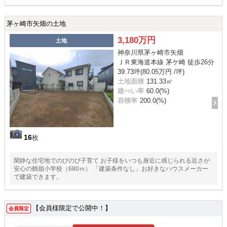
茅ヶ崎市矢畑の土地
3,180万円
土地
神奈川県茅ヶ崎市矢畑
ＪＲ東海道本線 茅ケ崎 徒歩26分
39.73坪(80.05万円 /坪)
土地面積
131.33㎡
建ぺい率
60.0(%)
容積率
200.0(%)
16
枚
閑静な住宅地でのびのび子育て お子様をいつも身近に感じられる近さが
安心の鶴嶺小学校（680ｍ） 「建築条件なし」お好きなハウスメーカー
で建築できます。
【会員様限定で公開中！】
会員限定