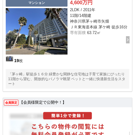
4,600万円
マンション
2LDK / 2011年
11階/14階建
神奈川県茅ヶ崎市矢畑
ＪＲ東海道本線 茅ケ崎 徒歩16分
専有面積
63.72㎡
19
枚
「茅ヶ崎」駅徒歩１６分 緑豊かな閑静な住宅地は子育て家族にぴったり
11階から望む、開放的なパノラマ眺望 ペットと一緒に快適新生活をスタ
ート
【会員様限定で公開中！】
会員限定