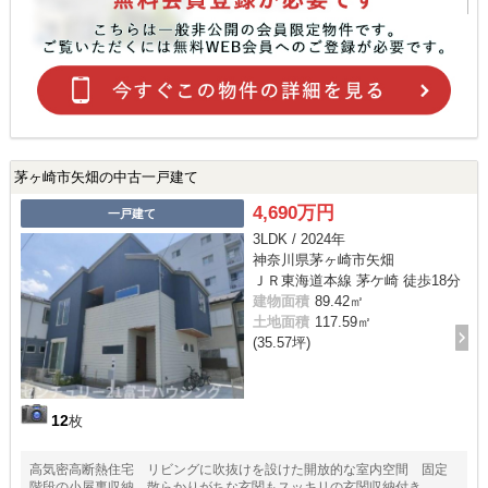
茅ヶ崎市矢畑の中古一戸建て
4,690万円
一戸建て
3LDK / 2024年
神奈川県茅ヶ崎市矢畑
ＪＲ東海道本線 茅ケ崎 徒歩18分
建物面積
89.42㎡
土地面積
117.59㎡
(35.57坪)
12
枚
高気密高断熱住宅 リビングに吹抜けを設けた開放的な室内空間 固定
階段の小屋裏収納 散らかりがちな玄関もスッキリの玄関収納付き