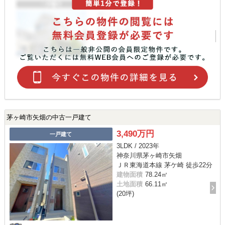
茅ヶ崎市矢畑の中古一戸建て
3,490万円
一戸建て
3LDK / 2023年
神奈川県茅ヶ崎市矢畑
ＪＲ東海道本線 茅ケ崎 徒歩22分
建物面積
78.24㎡
土地面積
66.11㎡
(20坪)