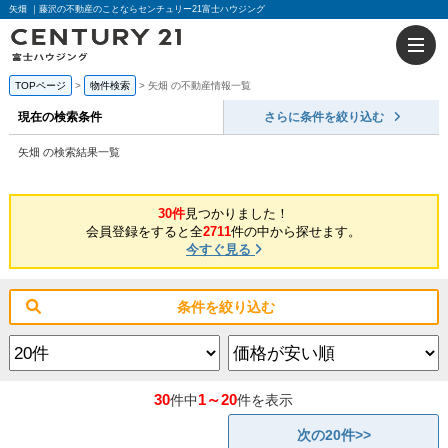
矢畑 ｜藤沢の不動産のことならセンチュリー21富士ハウジング
TOPページ
物件検索
矢畑 の不動産情報一覧
現在の検索条件
さらに条件を絞り込む
矢畑 の検索結果一覧
30件
見つかりました！
会員登録をすると全
2711
件の中から探せます。
今すぐ見る
条件を絞り込む
30
1～20
件中
件を表示
次の20件>>