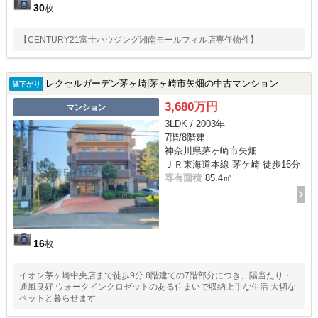
30
枚
【CENTURY21富士ハウジング湘南モールフィル店専任物件】
レクセルガーデン茅ヶ崎|茅ヶ崎市矢畑の中古マンション
値下がり
3,680万円
マンション
3LDK / 2003年
7階/8階建
神奈川県茅ヶ崎市矢畑
ＪＲ東海道本線 茅ケ崎 徒歩16分
専有面積
85.4㎡
16
枚
イオン茅ヶ崎中央店まで徒歩9分 8階建ての7階部分につき、陽当たり・
通風良好 ウォークインクロゼットのある住まいで収納上手な生活 大切な
ペットと暮らせます