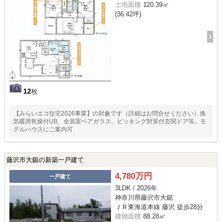
土地面積
120.39㎡
(36.42坪)
12
枚
【みらいエコ住宅2026事業】の対象です（詳細はお問合せください）換
気暖房乾燥付UB、全居室ペアガラス、ピッキング対策付玄関ドア等。モ
デルハウスにご案内可
藤沢市大鋸の新築一戸建て
4,780万円
一戸建て
3LDK / 2026年
神奈川県藤沢市大鋸
ＪＲ東海道本線 藤沢 徒歩28分
建物面積
88.28㎡