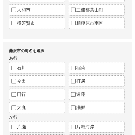
大和市
三浦郡葉山町
横須賀市
相模原市南区
藤沢市の町名を選択
あ行
石川
稲荷
今田
打戻
円行
遠藤
大庭
獺郷
か行
片瀬
片瀬海岸