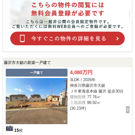
藤沢市大鋸の新築一戸建て
4,080万円
一戸建て
3LDK / 2026年
神奈川県藤沢市大鋸
ＪＲ東海道本線 藤沢 徒歩30分
建物面積
77.76㎡
土地面積
99.92㎡
(30.23坪)
15
枚