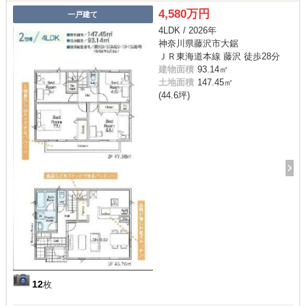
4,580万円
一戸建て
4LDK / 2026年
神奈川県藤沢市大鋸
ＪＲ東海道本線 藤沢 徒歩28分
建物面積
93.14㎡
土地面積
147.45㎡
(44.6坪)
12
枚