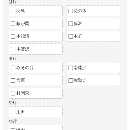
は行
羽鳥
花の木
藤が岡
藤沢
本鵠沼
本町
本藤沢
ま行
みその台
南藤沢
宮原
弥勒寺
村岡東
や行
用田
わ行