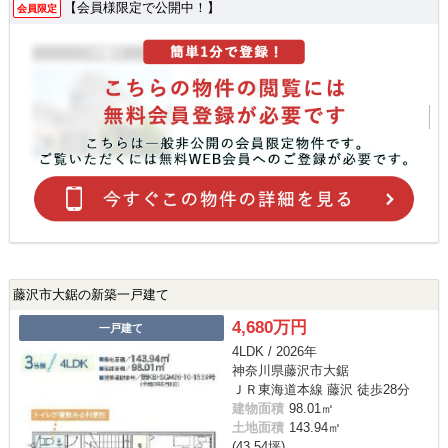
【会員様限定で公開中！】
会員限定
藤沢市大鋸の新築一戸建て
4,680万円
一戸建て
4LDK / 2026年
神奈川県藤沢市大鋸
ＪＲ東海道本線 藤沢 徒歩28分
建物面積
98.01㎡
土地面積
143.94㎡
(43.54坪)