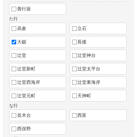
善行坂
た行
高倉
立石
大鋸
長後
辻堂
辻堂神台
辻堂新町
辻堂太平台
辻堂西海岸
辻堂東海岸
辻堂元町
天神町
な行
並木台
西富
西俣野