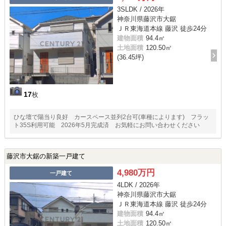
3SLDK / 2026年
神奈川県藤沢市大鋸
ＪＲ東海道本線 藤沢 徒歩24分
建物面積
94.4㎡
土地面積
120.50㎡
(36.45坪)
17
枚
ひな壇で陽当り良好 カースペース並列2台可(車種によります) フラッ
ト35S利用可能 2026年5月完成済 お気軽にお問い合わせください
藤沢市大鋸の新築一戸建て
4,980万円
一戸建て
4LDK / 2026年
神奈川県藤沢市大鋸
ＪＲ東海道本線 藤沢 徒歩24分
建物面積
94.4㎡
土地面積
120.50㎡