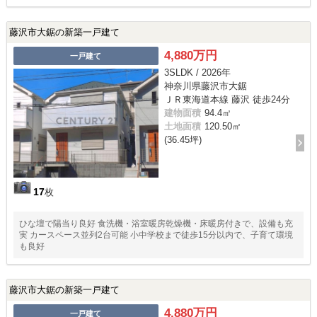
藤沢市大鋸の新築一戸建て
4,880万円
一戸建て
3SLDK / 2026年
神奈川県藤沢市大鋸
ＪＲ東海道本線 藤沢 徒歩24分
建物面積
94.4㎡
土地面積
120.50㎡
(36.45坪)
17
枚
ひな壇で陽当り良好 食洗機・浴室暖房乾燥機・床暖房付きで、設備も充
実 カースペース並列2台可能 小中学校まで徒歩15分以内で、子育て環境
も良好
藤沢市大鋸の新築一戸建て
4,880万円
一戸建て