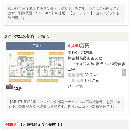
買い物至便な環境で快適な暮らしが実現、モデルハウスにご案内ができ
ます。制振装置【SAFE365】を使用、【フラット35】S金利Aプランも
利用可です。
藤沢市大鋸の新築一戸建て
4,480万円
一戸建て
3LDK / 2026年
神奈川県藤沢市大鋸
ＪＲ東海道本線 藤沢 バス8分停歩
10分
建物面積
82.61㎡
土地面積
106.71㎡
(32.28坪)
12
枚
【CENTURY21富士ハウジング湘南モールフィル店取扱物件】お買い物
至便、公園が近く住環境は良好です。みらいエコ住宅対象物件です。
【会員様限定で公開中！】
会員限定