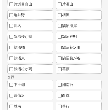
片瀬目白山
片瀬山
亀井野
柄沢
川名
鵠沼海岸
鵠沼桜が岡
鵠沼神明
鵠沼橘
鵠沼花沢町
鵠沼東
鵠沼藤が谷
鵠沼松が岡
葛原
さ行
下土棚
湘南台
菖蒲沢
白旗
城南
善行