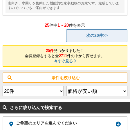
南向き、水回りを集約した機能的な家事動線のお家です。完成していま
すのでいつでもご案内ができます
25
1～20
件中
件を表示
次の20件>>
25件
見つかりました！
会員登録をすると全
2711
件の中から探せます。
今すぐ見る
条件を絞り込む
さらに絞り込んで検索する
ご希望のエリアを選んでください