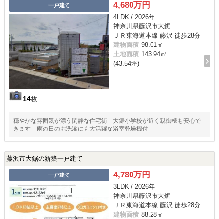
4,680万円
一戸建て
4LDK / 2026年
神奈川県藤沢市大鋸
ＪＲ東海道本線 藤沢 徒歩28分
建物面積
98.01㎡
土地面積
143.94㎡
(43.54坪)
14
枚
穏やかな雰囲気が漂う閑静な住宅街 大鋸小学校が近く親御様も安心で
きます 雨の日のお洗濯にも大活躍な浴室乾燥機付
藤沢市大鋸の新築一戸建て
4,780万円
一戸建て
3LDK / 2026年
神奈川県藤沢市大鋸
ＪＲ東海道本線 藤沢 徒歩28分
建物面積
88.28㎡