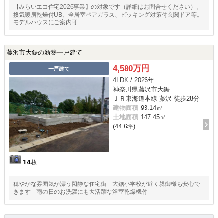
【みらいエコ住宅2026事業】の対象です（詳細はお問合せください）。
換気暖房乾燥付UB、全居室ペアガラス、ピッキング対策付玄関ドア等。
モデルハウスにご案内可
藤沢市大鋸の新築一戸建て
4,580万円
一戸建て
4LDK / 2026年
神奈川県藤沢市大鋸
ＪＲ東海道本線 藤沢 徒歩28分
建物面積
93.14㎡
土地面積
147.45㎡
(44.6坪)
14
枚
穏やかな雰囲気が漂う閑静な住宅街 大鋸小学校が近く親御様も安心で
きます 雨の日のお洗濯にも大活躍な浴室乾燥機付