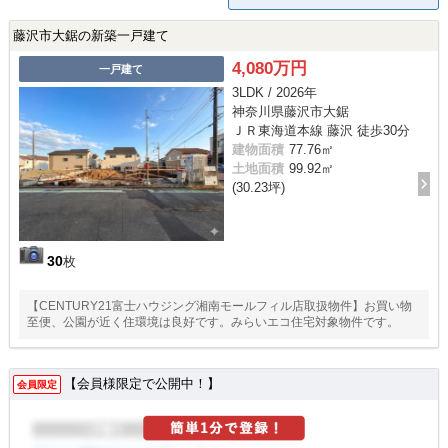
藤沢市大鋸の新築一戸建て
4,080万円
一戸建て
3LDK / 2026年
神奈川県藤沢市大鋸
ＪＲ東海道本線 藤沢 徒歩30分
建物面積
77.76㎡
土地面積
99.92㎡
(30.23坪)
30
枚
【CENTURY21富士ハウジング湘南モールフィル店取扱物件】お買い物
至便、公園が近く住環境は良好です。みらいエコ住宅対象物件です。
【会員様限定で公開中！】
会員限定