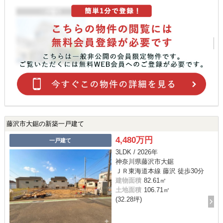
藤沢市大鋸の新築一戸建て
4,480万円
一戸建て
3LDK / 2026年
神奈川県藤沢市大鋸
ＪＲ東海道本線 藤沢 徒歩30分
建物面積
82.61㎡
土地面積
106.71㎡
(32.28坪)