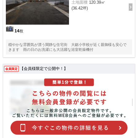
土地面積
120.39㎡
(36.42坪)
14
枚
穏やかな雰囲気が漂う閑静な住宅街 大鋸小学校が近く親御様も安心で
きます 雨の日のお洗濯にも大活躍な浴室乾燥機付
【会員様限定で公開中！】
会員限定