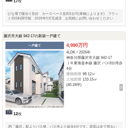
17
枚
ひな壇で陽当り良好 カースペース並列2台可(車種によります) フラッ
ト35S利用可能 2026年5月完成済 お気軽にお問い合わせください
藤沢市大鋸 942-17の新築一戸建て
4,990万円
一戸建て
4LDK / 2026年
神奈川県藤沢市大鋸 942-17
ＪＲ東海道本線 藤沢 バス8分停歩
4分
建物面積
98.12㎡
土地面積
133.15㎡
(40.28坪)
12
枚
JR「藤沢」駅よりバス便、バス停より徒歩4分です。居室は全て明るい