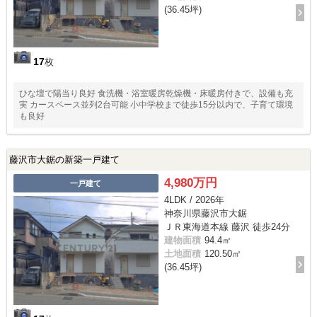
(36.45坪)
17
枚
ひな壇で陽当り良好 食洗機・浴室暖房乾燥機・床暖房付きで、設備も充
実 カースペース並列2台可能 小中学校まで徒歩15分以内で、子育て環境
も良好
藤沢市大鋸の新築一戸建て
4,980万円
一戸建て
4LDK / 2026年
神奈川県藤沢市大鋸
ＪＲ東海道本線 藤沢 徒歩24分
建物面積
94.4㎡
土地面積
120.50㎡
(36.45坪)