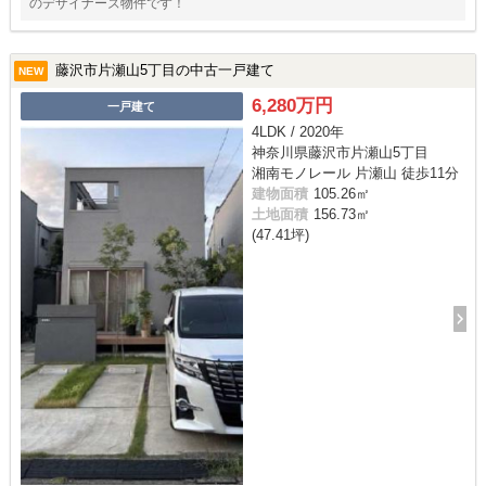
のデザイナーズ物件です！
藤沢市片瀬山5丁目の中古一戸建て
NEW
6,280万円
一戸建て
4LDK / 2020年
神奈川県藤沢市片瀬山5丁目
湘南モノレール 片瀬山 徒歩11分
建物面積
105.26㎡
土地面積
156.73㎡
(47.41坪)