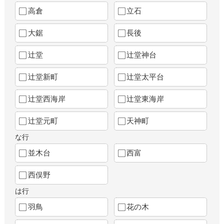
高倉
立石
大鋸
長後
辻堂
辻堂神台
辻堂新町
辻堂太平台
辻堂西海岸
辻堂東海岸
辻堂元町
天神町
な行
並木台
西富
西俣野
は行
羽鳥
花の木