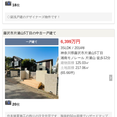
18
枚
◇築浅戸建のデザイナーズ物件です！
藤沢市片瀬山5丁目の中古一戸建て
6,399万円
一戸建て
3SLDK / 2014年
神奈川県藤沢市片瀬山5丁目
湘南モノレール 片瀬山 徒歩12分
建物面積
125.03㎡
土地面積
217.06㎡
(65.66坪)
20
枚
住友林業施工の拘りの注文住宅です 海抜約50ｍ前後でハザードマップ