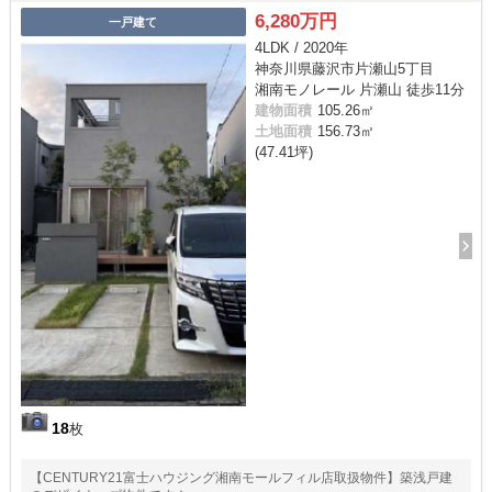
6,280万円
一戸建て
4LDK / 2020年
神奈川県藤沢市片瀬山5丁目
湘南モノレール 片瀬山 徒歩11分
建物面積
105.26㎡
土地面積
156.73㎡
(47.41坪)
18
枚
【CENTURY21富士ハウジング湘南モールフィル店取扱物件】築浅戸建