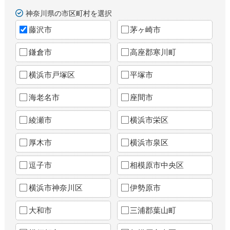
神奈川県の市区町村を選択
藤沢市
茅ヶ崎市
鎌倉市
高座郡寒川町
横浜市戸塚区
平塚市
海老名市
座間市
綾瀬市
横浜市栄区
厚木市
横浜市泉区
逗子市
相模原市中央区
横浜市神奈川区
伊勢原市
大和市
三浦郡葉山町