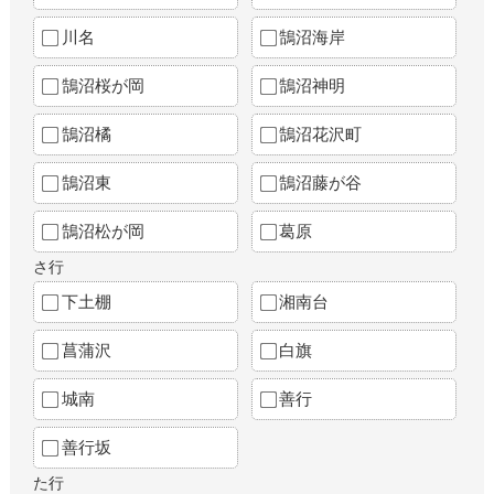
川名
鵠沼海岸
鵠沼桜が岡
鵠沼神明
鵠沼橘
鵠沼花沢町
鵠沼東
鵠沼藤が谷
鵠沼松が岡
葛原
さ行
下土棚
湘南台
菖蒲沢
白旗
城南
善行
善行坂
た行