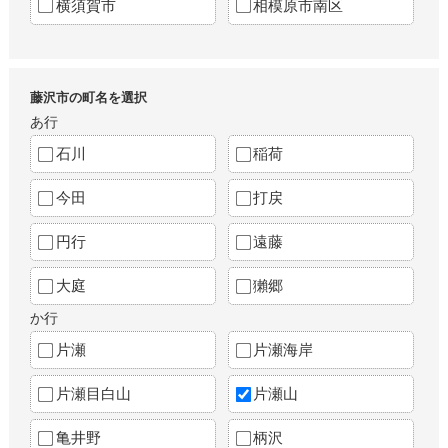
横須賀市
相模原市南区
藤沢市の町名を選択
あ行
石川
稲荷
今田
打戻
円行
遠藤
大庭
獺郷
か行
片瀬
片瀬海岸
片瀬目白山
片瀬山
亀井野
柄沢