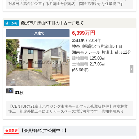
対象外の高台に位置する片瀬山分譲地内 閑静で穏やかな住環境です
藤沢市片瀬山5丁目の中古一戸建て
値下がり
6,399万円
一戸建て
3SLDK / 2014年
神奈川県藤沢市片瀬山5丁目
湘南モノレール 片瀬山 徒歩12分
建物面積
125.03㎡
土地面積
217.06㎡
(65.66坪)
31
枚
【CENTURY21富士ハウジング湘南モールフィル店取扱物件】住友林業
施工 別途外構工事によりカースペース増設可能です 告知事項あり
【会員様限定で公開中！】
会員限定