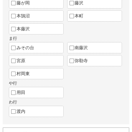
藤が岡
藤沢
本鵠沼
本町
本藤沢
ま行
みその台
南藤沢
宮原
弥勒寺
村岡東
や行
用田
わ行
渡内