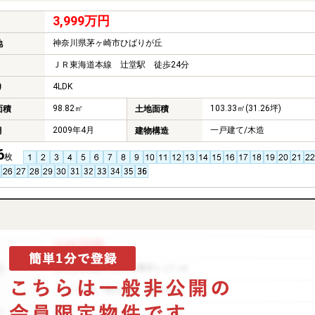
3,999万円
神奈川県茅ヶ崎市ひばりが丘
地
ＪＲ東海道本線 辻堂駅 徒歩24分
4LDK
り
98.82㎡
103.33㎡(31.26坪)
面積
土地面積
2009年4月
一戸建て/木造
月
建物構造
6
枚