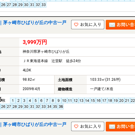
｜茅ヶ崎市ひばりが丘の中古一戸
3,999万円
神奈川県茅ヶ崎市ひばりが丘
地
ＪＲ東海道本線 辻堂駅 徒歩24分
4LDK
り
98.82㎡
103.33㎡(31.26坪)
面積
土地面積
2009年4月
一戸建て/木造
月
建物構造
6
枚
｜茅ヶ崎市ひばりが丘の中古一戸