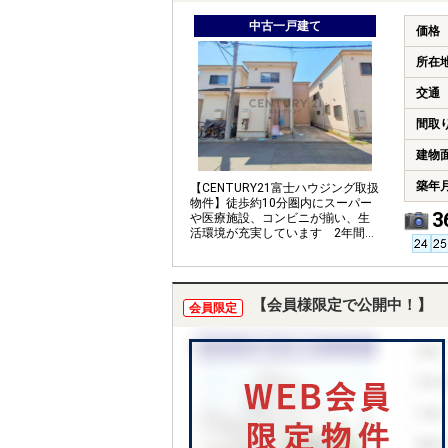
中古一戸建て
価格
所在
交通
間取
建物
築年
【CENTURY21富士ハウジング取扱
物件】徒歩約10分圏内にスーパー
3
や医療施設、コンビニが揃い、生
活環境が充実しています 2年間の
安心保証付き 大容量収納
【会員様限定で公開中！】
会員限定