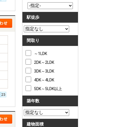
駅徒歩
間取り
～1LDK
2DK～2LDK
3DK～3LDK
4DK～4LDK
5DK～5LDK以上
築年数
建物面積