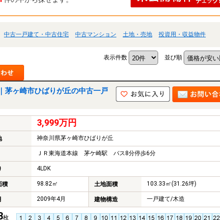
中古一戸建て・中古住宅
中古マンション
土地・売地
投資用・収益物件
表示件数
並び順
｜茅ヶ崎市ひばりが丘の中古一戸
3,999万円
神奈川県茅ヶ崎市ひばりが丘
地
ＪＲ東海道本線 茅ケ崎駅 バス8分停歩6分
4LDK
り
98.82㎡
103.33㎡(31.26坪)
面積
土地面積
2009年4月
一戸建て/木造
月
建物構造
3
枚