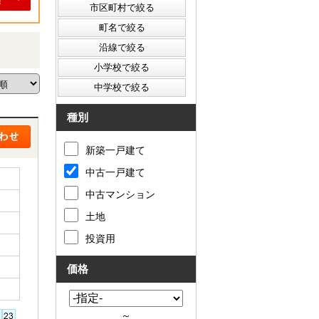
種別
新築一戸建て
中古一戸建て
中古マンション
土地
投資用
価格
～