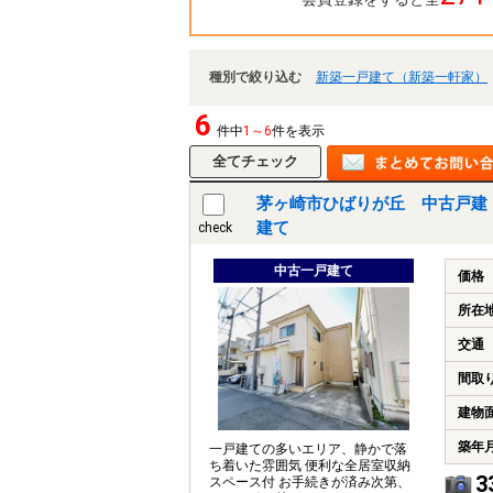
種別で絞り込む
新築一戸建て（新築一軒家）
6
件中
1～6
件を表示
茅ヶ崎市ひばりが丘 中古戸建
建て
check
中古一戸建て
価格
所在
交通
間取
建物
築年
一戸建ての多いエリア、静かで落
ち着いた雰囲気 便利な全居室収納
3
スペース付 お手続きが済み次第、