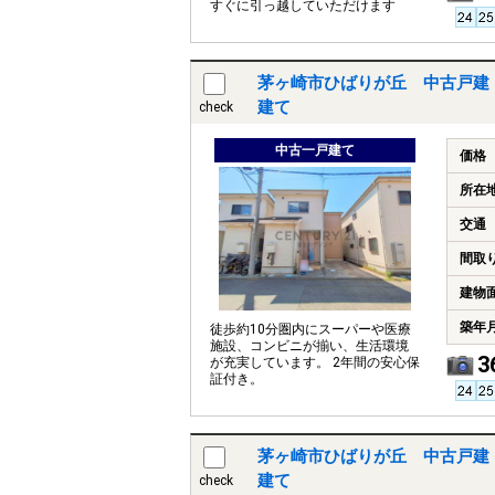
すぐに引っ越していただけます
茅ヶ崎市ひばりが丘 中古戸建
建て
check
中古一戸建て
価格
所在
交通
間取
建物
築年
徒歩約10分圏内にスーパーや医療
施設、コンビニが揃い、生活環境
3
が充実しています。 2年間の安心保
証付き。
茅ヶ崎市ひばりが丘 中古戸建
建て
check