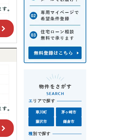
エ
リアで探す
寒川町
茅ヶ崎市
藤沢市
鎌倉市
種
別で探す