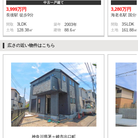
中古一戸建て
3,999万円
3,280万円
長後駅 徒歩9分
海老名駅 国分寺
3LDK
3SLDK
間取
築年
2003年
間取
土地
128.38㎡
建物
88.6㎡
土地
161.88㎡
広さの近い物件はこちら
神奈川県茅ヶ崎市出口町