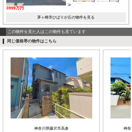
3999万円
茅ヶ崎市ひばりが丘の物件を見る
この物件を見た人はこの物件も見ています
同じ価格帯の物件はこちら
神奈川県藤沢市高倉
神奈