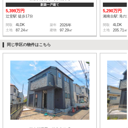
新築一戸建て
5,399万円
5,290万円
辻堂駅 徒歩17分
湘南台駅 滝の沢
4LDK
4LDK
間取
築年
2026年
間取
土地
87.24㎡
建物
97.29㎡
土地
205.71㎡
同じ学区の物件はこちら