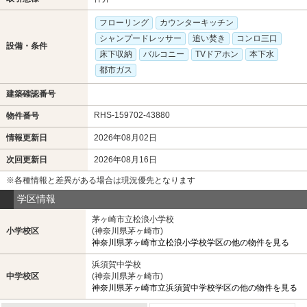
フローリング
カウンターキッチン
シャンプードレッサー
追い焚き
コンロ三口
設備・条件
床下収納
バルコニー
TVドアホン
本下水
都市ガス
建築確認番号
RHS-159702-43880
物件番号
情報更新日
2026年08月02日
次回更新日
2026年08月16日
※各種情報と差異がある場合は現況優先となります
学区情報
茅ヶ崎市立松浪小学校
小学校区
(神奈川県茅ヶ崎市)
神奈川県茅ヶ崎市立松浪小学校学区の他の物件を見る
浜須賀中学校
中学校区
(神奈川県茅ヶ崎市)
神奈川県茅ヶ崎市立浜須賀中学校学区の他の物件を見る