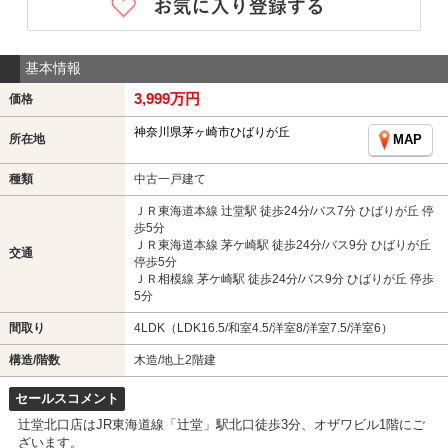
基本情報
3,999万円
価格
神奈川県茅ヶ崎市ひばりが丘
所在地
MAP
種類
中古一戸建て
ＪＲ東海道本線 辻堂駅 徒歩24分/バス7分 ひばりが丘 停
歩5分
ＪＲ東海道本線 茅ケ崎駅 徒歩24分/バス9分 ひばりが丘
交通
停歩5分
ＪＲ相模線 茅ケ崎駅 徒歩24分/バス9分 ひばりが丘 停歩
5分
間取り
4LDK（LDK16.5/和室4.5/洋室8/洋室7.5/洋室6）
構造/階数
木造/地上2階建
セールスコメント
辻堂北口店はJR東海道線「辻堂」駅北口徒歩3分、オザワビル1階にご
ざいます。