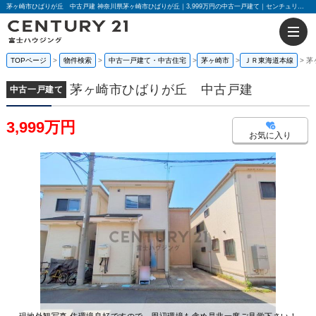
茅ヶ崎市ひばりが丘 中古戸建 神奈川県茅ヶ崎市ひばりが丘｜3,999万円の中古一戸建て｜センチュリー21富士ハウジング
TOPページ
物件検索
中古一戸建て・中古住宅
茅ヶ崎市
ＪＲ東海道本線
茅
茅ヶ崎市ひばりが丘 中古戸建
中古一戸建て
3,999万円
お気に入り