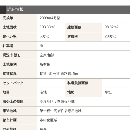
詳細情報
完成年
2009年4月築
103.33m²
98.82m
2
土地面積
建物面積
60(%)
200(%)
建ぺい率
容積率
駐車場
有
現況/引渡し
空家/相談
土地権利
所有権
接道状況
接道: 北 公道 道路幅: 5ｍ
-
-
セットバック
私道負担面積
地目
宅地
地勢
平坦
法令上の制限
高度地区；準防火地域
用途地域
第一種中高層住居専用地域
都市計画
市街化区域
取引態様
仲介