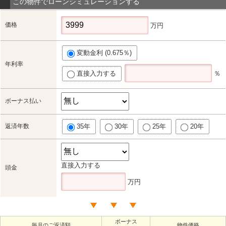
この物件でローンシミュレーションする
価格
万円
変動金利 (0.675％)
年利率
直接入力する
％
ボーナス払い
返済年数
35年
30年
25年
20年
直接入力する
頭金
万円
ボーナス
毎月のご返済額
物件価格