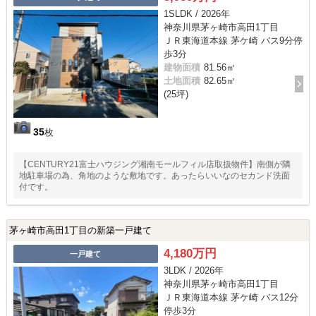
1SLDK / 2026年
神奈川県茅ヶ崎市高田1丁目
ＪＲ東海道本線 茅ケ崎 バス9分停
歩3分
建物面積
81.56㎡
土地面積
82.65㎡
(25坪)
35
枚
【CENTURY21富士ハウジング湘南モールフィル店取扱物件】南側が隣
地駐車場の為、角地のような敷地です。あったらいいなのセカンド洗面
付です。
茅ヶ崎市高田1丁目の新築一戸建て
4,180万円
一戸建て
3LDK / 2026年
神奈川県茅ヶ崎市高田1丁目
ＪＲ東海道本線 茅ケ崎 バス12分
停歩3分