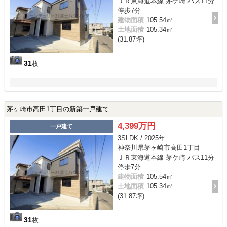
ＪＲ東海道本線 茅ケ崎 バス11分
停歩7分
建物面積
105.54㎡
土地面積
105.34㎡
(31.87坪)
31
枚
茅ヶ崎市高田1丁目の新築一戸建て
4,399万円
一戸建て
3SLDK / 2025年
神奈川県茅ヶ崎市高田1丁目
ＪＲ東海道本線 茅ケ崎 バス11分
停歩7分
建物面積
105.54㎡
土地面積
105.34㎡
(31.87坪)
31
枚