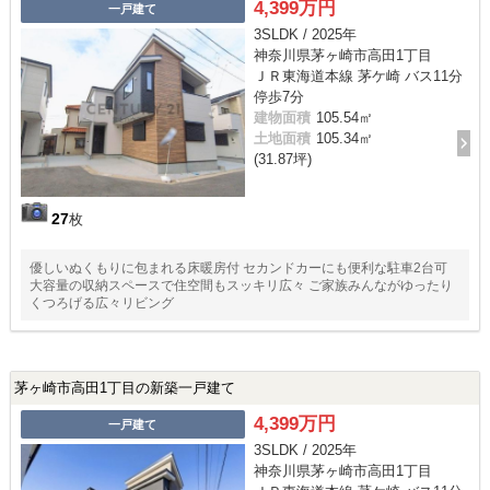
4,399万円
一戸建て
3SLDK / 2025年
神奈川県茅ヶ崎市高田1丁目
ＪＲ東海道本線 茅ケ崎 バス11分
停歩7分
建物面積
105.54㎡
土地面積
105.34㎡
(31.87坪)
27
枚
優しいぬくもりに包まれる床暖房付 セカンドカーにも便利な駐車2台可
大容量の収納スペースで住空間もスッキリ広々 ご家族みんながゆったり
くつろげる広々リビング
茅ヶ崎市高田1丁目の新築一戸建て
4,399万円
一戸建て
3SLDK / 2025年
神奈川県茅ヶ崎市高田1丁目