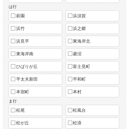
は行
萩園
浜須賀
浜竹
浜之郷
浜見平
東海岸北
東海岸南
菱沼
ひばりが丘
富士見町
平太夫新田
平和町
本宿町
本村
ま行
松尾
松風台
松が丘
松浪