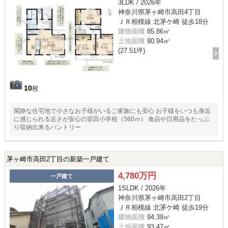
3LDK / 2026年
神奈川県茅ヶ崎市高田4丁目
ＪＲ相模線 北茅ケ崎 徒歩18分
建物面積
85.86㎡
土地面積
90.94㎡
(27.51坪)
10
枚
閑静な住宅地で小さなお子様がいるご家族にも安心 お子様をいつも身近
に感じられる近さが安心の室田小学校（560ｍ） 食品や日用品をたっぷ
り収納出来るパントリー
茅ヶ崎市高田2丁目の新築一戸建て
4,780万円
一戸建て
1SLDK / 2026年
神奈川県茅ヶ崎市高田2丁目
ＪＲ相模線 北茅ケ崎 徒歩19分
建物面積
94.39㎡
土地面積
93.47㎡