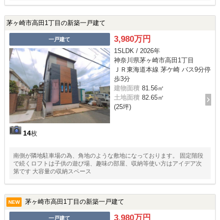
茅ヶ崎市高田1丁目の新築一戸建て
3,980万円
一戸建て
1SLDK / 2026年
神奈川県茅ヶ崎市高田1丁目
ＪＲ東海道本線 茅ケ崎 バス9分停
歩3分
建物面積
81.56㎡
土地面積
82.65㎡
(25坪)
14
枚
南側が隣地駐車場の為、角地のような敷地になっております。 固定階段
で続くロフトは子供の遊び場、趣味の部屋、収納等使い方はアイデア次
第です 大容量の収納スペース
茅ヶ崎市高田1丁目の新築一戸建て
NEW
3,980万円
一戸建て