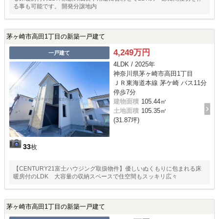
る事も可能です。 開発分譲地内
茅ヶ崎市高田1丁目の新築一戸建て
4,249万円
一戸建て
4LDK / 2025年
神奈川県茅ヶ崎市高田1丁目
ＪＲ東海道本線 茅ケ崎 バス11分
停歩7分
建物面積
105.44㎡
土地面積
105.35㎡
(31.87坪)
33
枚
【CENTURY21富士ハウジング取扱物件】優しいぬくもりに包まれる床
暖房付のLDK 大容量の収納スペースで住空間もスッキリ広々
茅ヶ崎市高田1丁目の新築一戸建て