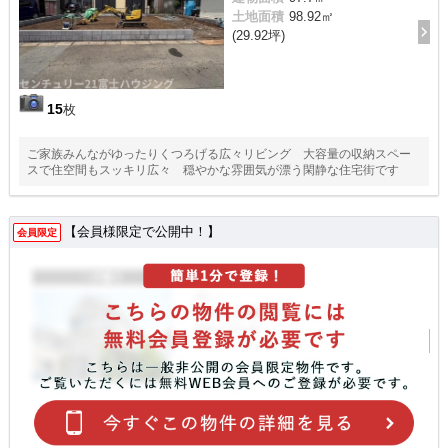
土地面積
98.92㎡
(29.92坪)
15
枚
ご家族みんながゆったりくつろげる広々リビング 大容量の収納スペー
スで住空間もスッキリ広々 穏やかな雰囲気が漂う閑静な住宅街です
【会員様限定で公開中！】
会員限定