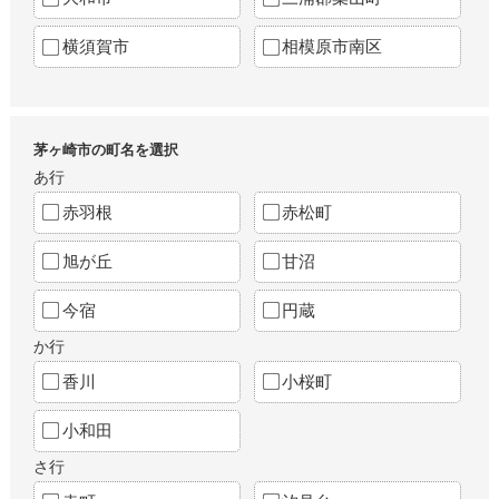
横須賀市
相模原市南区
茅ヶ崎市の町名を選択
あ行
赤羽根
赤松町
旭が丘
甘沼
今宿
円蔵
か行
香川
小桜町
小和田
さ行