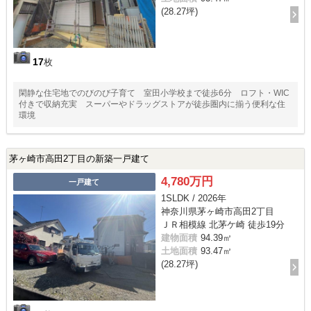
(28.27坪)
17
枚
閑静な住宅地でのびのび子育て 室田小学校まで徒歩6分 ロフト・WIC
付きで収納充実 スーパーやドラッグストアが徒歩圏内に揃う便利な住
環境
茅ヶ崎市高田2丁目の新築一戸建て
4,780万円
一戸建て
1SLDK / 2026年
神奈川県茅ヶ崎市高田2丁目
ＪＲ相模線 北茅ケ崎 徒歩19分
建物面積
94.39㎡
土地面積
93.47㎡
(28.27坪)