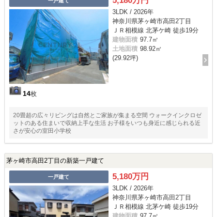
5,180万円
一戸建て
3LDK / 2026年
神奈川県茅ヶ崎市高田2丁目
ＪＲ相模線 北茅ケ崎 徒歩19分
建物面積
97.7㎡
土地面積
98.92㎡
(29.92坪)
14
枚
20畳超の広々リビングは自然とご家族が集まる空間 ウォークインクロゼ
ットのある住まいで収納上手な生活 お子様をいつも身近に感じられる近
さが安心の室田小学校
茅ヶ崎市高田2丁目の新築一戸建て
5,180万円
一戸建て
3LDK / 2026年
神奈川県茅ヶ崎市高田2丁目
ＪＲ相模線 北茅ケ崎 徒歩19分
建物面積
97.7㎡