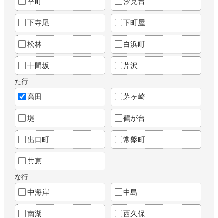
幸町
汐見台
下寺尾
下町屋
松林
白浜町
十間坂
芹沢
た行
高田
茅ヶ崎
堤
鶴が台
出口町
常盤町
共恵
な行
中海岸
中島
南湖
西久保