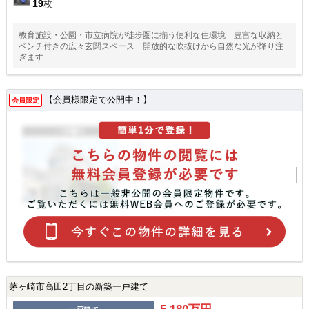
19
枚
教育施設・公園・市立病院が徒歩圏に揃う便利な住環境 豊富な収納と
ベンチ付きの広々玄関スペース 開放的な吹抜けから自然な光が降り注
ぎます
【会員様限定で公開中！】
会員限定
茅ヶ崎市高田2丁目の新築一戸建て