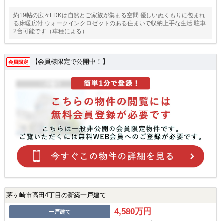
約19帖の広々LDKは自然とご家族が集まる空間 優しいぬくもりに包まれ
る床暖房付 ウォークインクロゼットのある住まいで収納上手な生活 駐車
2台可能です（車種による）
【会員様限定で公開中！】
会員限定
茅ヶ崎市高田4丁目の新築一戸建て
4,580万円
一戸建て