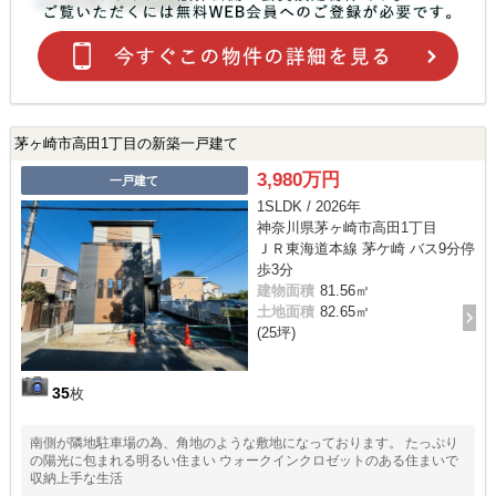
茅ヶ崎市高田1丁目の新築一戸建て
3,980万円
一戸建て
1SLDK / 2026年
神奈川県茅ヶ崎市高田1丁目
ＪＲ東海道本線 茅ケ崎 バス9分停
歩3分
建物面積
81.56㎡
土地面積
82.65㎡
(25坪)
35
枚
南側が隣地駐車場の為、角地のような敷地になっております。 たっぷり
の陽光に包まれる明るい住まい ウォークインクロゼットのある住まいで
収納上手な生活