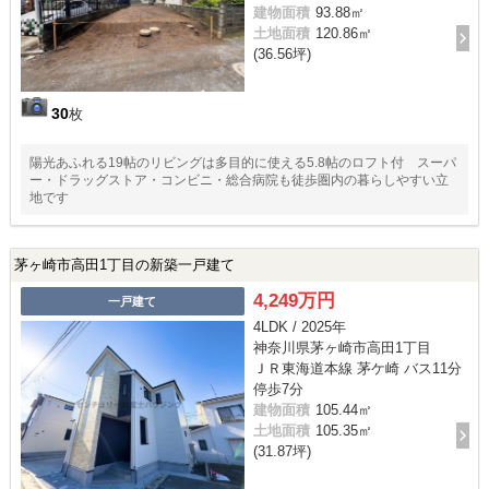
建物面積
93.88㎡
土地面積
120.86㎡
(36.56坪)
30
枚
陽光あふれる19帖のリビングは多目的に使える5.8帖のロフト付 スーパ
ー・ドラッグストア・コンビニ・総合病院も徒歩圏内の暮らしやすい立
地です
茅ヶ崎市高田1丁目の新築一戸建て
4,249万円
一戸建て
4LDK / 2025年
神奈川県茅ヶ崎市高田1丁目
ＪＲ東海道本線 茅ケ崎 バス11分
停歩7分
建物面積
105.44㎡
土地面積
105.35㎡
(31.87坪)