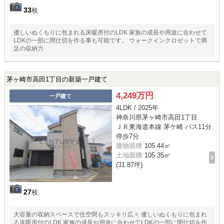
33
枚
優しいぬくもりに包まれる床暖房付のLDK 家族の成長や用途に合わせて
LDKの一部に間仕切を作る事も可能です。 ウォークインクロゼットで満
足の収納力
茅ヶ崎市高田1丁目の新築一戸建て
4,249万円
一戸建て
4LDK / 2025年
神奈川県茅ヶ崎市高田1丁目
ＪＲ東海道本線 茅ケ崎 バス11分
停歩7分
建物面積
105.44㎡
土地面積
105.35㎡
(31.87坪)
27
枚
大容量の収納スペースで住空間もスッキリ広々 優しいぬくもりに包まれ
る床暖房付のLDK 家族の成長や用途に合わせてLDKの一部に間仕切を作