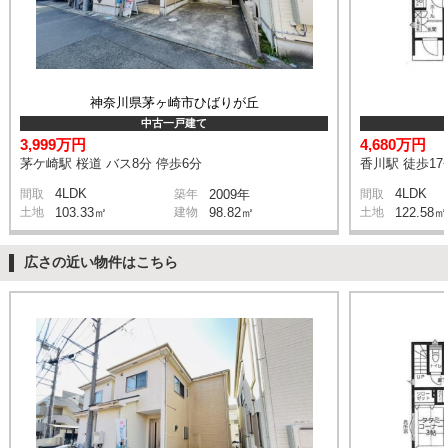
神奈川県茅ヶ崎市ひばりが丘
中古一戸建て
3,999万円
4,680万円
茅ケ崎駅 桜道 バス8分 停歩6分
香川駅 徒歩17
4LDK
4LDK
間取
築年
2009年
間取
土地
103.33㎡
建物
98.82㎡
土地
122.58㎡
広さの近い物件はこちら