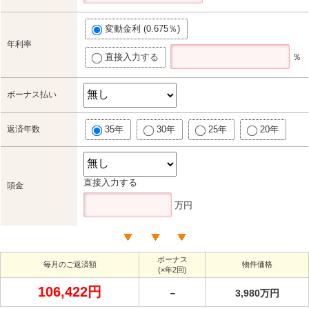
変動金利 (0.675％)
年利率
直接入力する
％
ボーナス払い
返済年数
35年
30年
25年
20年
直接入力する
頭金
万円
ボーナス
毎月のご返済額
物件価格
(×年2回)
106,422円
－
3,980万円