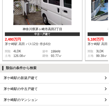
神奈川県茅ヶ崎市高田2丁目
中古一戸建て
2,480万円
5,180万円
茅ケ崎駅 高田 バス12分 停歩6分
茅ケ崎駅 高田 
4LDK
3LDK
間取
築年
1994年
間取
土地
126.08㎡
建物
93.77㎡
土地
99.39㎡
類似の条件から検索
茅ケ崎駅の新築戸建て
茅ケ崎駅の中古戸建て
茅ケ崎駅のマンション