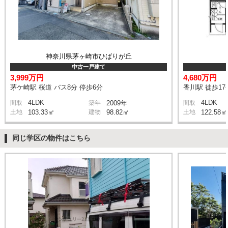
神奈川県茅ヶ崎市ひばりが丘
中古一戸建て
3,999万円
4,680万円
茅ケ崎駅 桜道 バス8分 停歩6分
香川駅 徒歩17
4LDK
4LDK
間取
築年
2009年
間取
土地
103.33㎡
建物
98.82㎡
土地
122.58㎡
同じ学区の物件はこちら