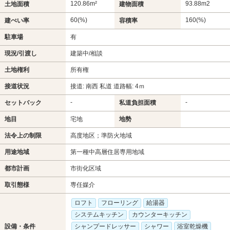
120.86m²
93.88m
2
土地面積
建物面積
60(%)
160(%)
建ぺい率
容積率
駐車場
有
現況/引渡し
建築中/相談
土地権利
所有権
接道状況
接道: 南西 私道 道路幅: 4ｍ
-
-
セットバック
私道負担面積
地目
宅地
地勢
法令上の制限
高度地区；準防火地域
用途地域
第一種中高層住居専用地域
都市計画
市街化区域
取引態様
専任媒介
ロフト
フローリング
給湯器
システムキッチン
カウンターキッチン
設備・条件
シャンプードレッサー
シャワー
浴室乾燥機