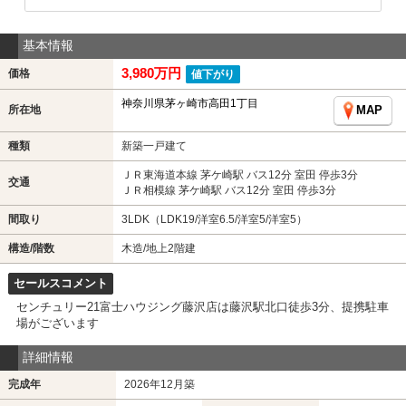
基本情報
3,980万円
価格
値下がり
神奈川県茅ヶ崎市高田1丁目
所在地
MAP
種類
新築一戸建て
ＪＲ東海道本線 茅ケ崎駅 バス12分 室田 停歩3分
交通
ＪＲ相模線 茅ケ崎駅 バス12分 室田 停歩3分
間取り
3LDK（LDK19/洋室6.5/洋室5/洋室5）
構造/階数
木造/地上2階建
セールスコメント
センチュリー21富士ハウジング藤沢店は藤沢駅北口徒歩3分、提携駐車
場がございます
詳細情報
完成年
2026年12月築