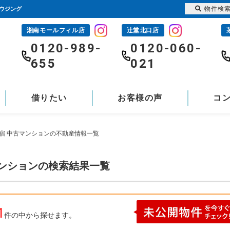
物件検
ハウジング
湘南モールフィル店
辻堂北口店
-
0120-989-
0120-060-
655
021
借りたい
お客様の声
コ
今宿 中古マンションの不動産情報一覧
マンションの検索結果一覧
1
件の中から探せます。