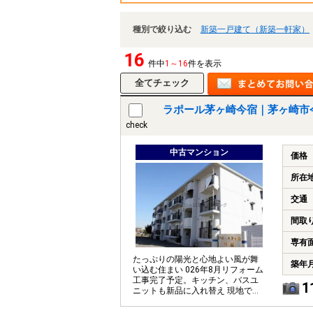
種別で絞り込む
新築一戸建て（新築一軒家）
16
件中
1～16
件を表示
ラポール茅ヶ崎今宿｜茅ヶ崎市
check
中古マンション
価格
所在
交通
間取
専有
たっぷりの陽光と心地よい風が舞
築年
い込む住まい 026年8月リフォーム
工事完了予定。キッチン、バスユ
1
ニットも新品に入れ替え 現地で仕
上がりをご覧ください