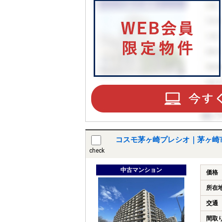
コスモ茅ヶ崎プレシオ｜茅ヶ崎
check
中古マンション
価格
所在
交通
間取