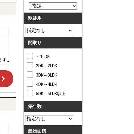
駅徒歩
間取り
～1LDK
2DK～2LDK
3DK～3LDK
4DK～4LDK
5DK～5LDK以上
築年数
建物面積