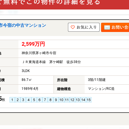
市今宿の中古マンション
2,599万円
神奈川県茅ヶ崎市今宿
地
ＪＲ東海道本線 茅ケ崎駅 徒歩38分
3LDK
り
86.7㎡
3階/11階建
面積
所在階
1989年4月
マンション/RC造
月
建物構造
5
枚