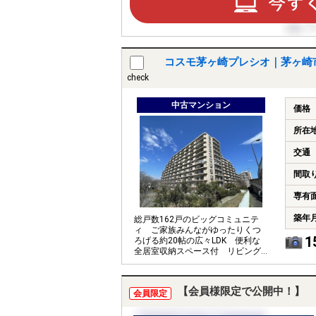
コスモ茅ヶ崎プレシオ｜茅ヶ崎
check
中古マンション
価格
所在
交通
間取
専有
築年
総戸数162戸のビッグコミュニテ
ィ ご家族みんながゆったりくつ
1
ろげる約20帖の広々LDK 便利な
全居室収納スペース付 リビング
側バルコニーより桜が一望できま
す
【会員様限定で公開中！】
会員限定