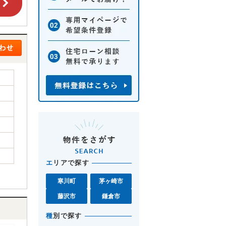
エ
リアで探す
寒川町
茅ヶ崎市
藤沢市
鎌倉市
種
別で探す