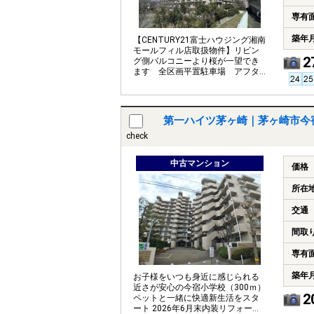
専有
築年
【CENTURY21富士ハウジング湘南
モールフィル店取扱物件】リビン
2
グ側バルコニーより桜が一望でき
ます 全区画平置駐車場 アフタ
ーサービス保証付
第一ハイツ茅ヶ崎｜茅ヶ崎市今
check
中古マンション
価格
所在
交通
間取
専有
築年
お子様をいつも身近に感じられる
近さが安心の今宿小学校（300ｍ）
2
ペットと一緒に快適新生活をスタ
ート 2026年6月末内装リフォーム