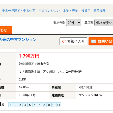
中古一戸建て・中古住宅
中古マンション
土地・売地
投資用・収益物件
表示件数
並び順
今宿の中古マンション
1,790万円
神奈川県茅ヶ崎市今宿
地
ＪＲ東海道本線 茅ケ崎駅 バス12分停歩4分
2LDK
り
69.05㎡
2階/3階建
面積
所在階
1993年11月
マンション/RC造
月
建物構造
1
枚