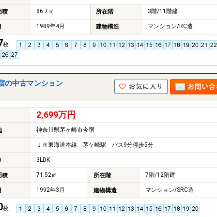
86.7㎡
3階/11階建
面積
所在階
1989年4月
マンション/RC造
月
建物構造
7
枚
宿の中古マンション
2,699万円
神奈川県茅ヶ崎市今宿
地
ＪＲ東海道本線 茅ケ崎駅 バス9分停歩5分
3LDK
り
71.52㎡
7階/12階建
面積
所在階
1992年3月
マンション/SRC造
月
建物構造
0
枚