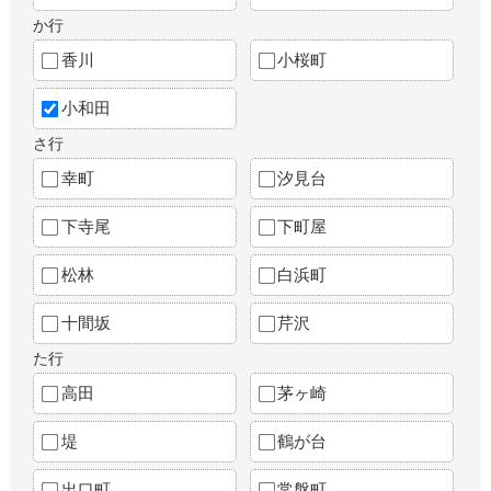
か行
香川
小桜町
小和田
さ行
幸町
汐見台
下寺尾
下町屋
松林
白浜町
十間坂
芹沢
た行
高田
茅ヶ崎
堤
鶴が台
出口町
常盤町