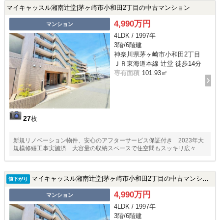
マイキャッスル湘南辻堂|茅ヶ崎市小和田2丁目の中古マンション
4,990万円
マンション
4LDK / 1997年
3階/6階建
神奈川県茅ヶ崎市小和田2丁目
ＪＲ東海道本線 辻堂 徒歩14分
専有面積
101.93㎡
27
枚
新規リノベーション物件、安心のアフターサービス保証付き 2023年大
規模修繕工事実施済 大容量の収納スペースで住空間もスッキリ広々
マイキャッスル湘南辻堂|茅ヶ崎市小和田2丁目の中古マンション
値下がり
4,990万円
マンション
4LDK / 1997年
3階/6階建