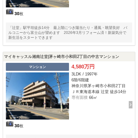
30
枚
「辻堂」駅平坦徒歩14分 最上階につき陽当たり・通風・眺望良好 バ
ルコニーから富士山が望めます 2026年3月リフォーム済！新築気分で
新生活をスタートできます
マイキャッスル湘南辻堂|茅ヶ崎市小和田2丁目の中古マンション
4,580万円
マンション
3LDK / 1997年
6階/6階建
神奈川県茅ヶ崎市小和田2丁目
ＪＲ東海道本線 辻堂 徒歩14分
専有面積
66㎡
30
枚