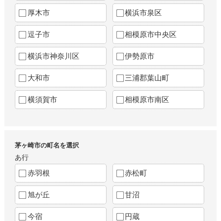
厚木市
横浜市泉区
逗子市
相模原市中央区
横浜市神奈川区
伊勢原市
大和市
三浦郡葉山町
横須賀市
相模原市南区
茅ヶ崎市の町名を選択
あ行
赤羽根
赤松町
旭が丘
甘沼
今宿
円蔵