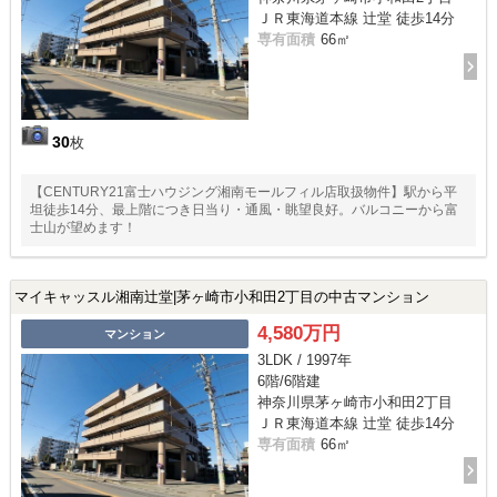
ＪＲ東海道本線 辻堂 徒歩14分
専有面積
66㎡
30
枚
【CENTURY21富士ハウジング湘南モールフィル店取扱物件】駅から平
坦徒歩14分、最上階につき日当り・通風・眺望良好。バルコニーから富
士山が望めます！
マイキャッスル湘南辻堂|茅ヶ崎市小和田2丁目の中古マンション
4,580万円
マンション
3LDK / 1997年
6階/6階建
神奈川県茅ヶ崎市小和田2丁目
ＪＲ東海道本線 辻堂 徒歩14分
専有面積
66㎡