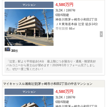
4,580万円
マンション
3LDK / 1997年
6階/6階建
神奈川県茅ヶ崎市小和田2丁目
ＪＲ東海道本線 辻堂 徒歩14分
専有面積
66㎡
30
枚
「辻堂」駅より平坦徒歩14分 最上階につき陽当り・通風・眺望良好
バルコニーから富士山が望めます！2026年3月リフォーム完了しまし
た。ぜひ一度ご覧ください！
マイキャッスル湘南辻堂|茅ヶ崎市小和田2丁目の中古マンション
4,580万円
マンション
3LDK / 1997年
6階/6階建
神奈川県茅ヶ崎市小和田2丁目