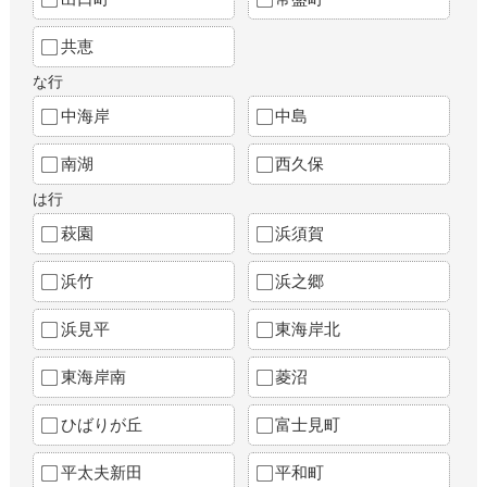
共恵
な行
中海岸
中島
南湖
西久保
は行
萩園
浜須賀
浜竹
浜之郷
浜見平
東海岸北
東海岸南
菱沼
ひばりが丘
富士見町
平太夫新田
平和町