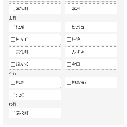
本宿町
本村
ま行
松尾
松風台
松が丘
松浪
美住町
みずき
緑が浜
室田
や行
柳島
柳島海岸
矢畑
わ行
若松町