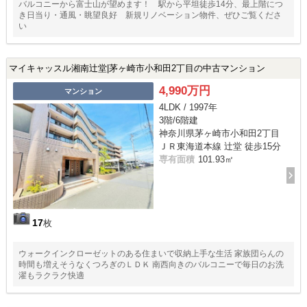
バルコニーから富士山が望めます！ 駅から平坦徒歩14分、最上階につ
き日当り・通風・眺望良好 新規リノベーション物件、ぜひご覧くださ
い
マイキャッスル湘南辻堂|茅ヶ崎市小和田2丁目の中古マンション
4,990万円
マンション
4LDK / 1997年
3階/6階建
神奈川県茅ヶ崎市小和田2丁目
ＪＲ東海道本線 辻堂 徒歩15分
専有面積
101.93㎡
17
枚
ウォークインクローゼットのある住まいで収納上手な生活 家族団らんの
時間も増えそうなくつろぎのＬＤＫ 南西向きのバルコニーで毎日のお洗
濯もラクラク快適