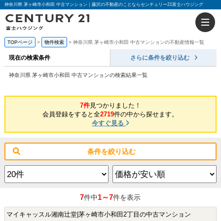
神奈川県 茅ヶ崎市小和田 中古マンション｜藤沢の不動産のことならセンチュリー21富士ハウジング
TOPページ
物件検索
神奈川県 茅ヶ崎市小和田 中古マンションの不動産情報一覧
現在の検索条件
さらに条件を絞り込む
神奈川県 茅ヶ崎市小和田 中古マンションの検索結果一覧
7件
見つかりました！
会員登録をすると全
2719
件の中から探せます。
今すぐ見る
条件を絞り込む
7
1～7
件中
件を表示
マイキャッスル湘南辻堂|茅ヶ崎市小和田2丁目の中古マンション