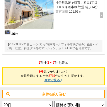
神奈川県茅ヶ崎市小和田2丁目
ＪＲ東海道本線 辻堂 徒歩14分
専有面積
101.93㎡
16
枚
【CENTURY21富士ハウジング湘南モールフィル店取扱物件】住みやす
い街「辻堂」駅徒歩14分のマンション。広々４LDKのお部屋です。
7
1～7
件中
件を表示
7件
見つかりました！
会員登録をすると全
2719
件の中から探せます。
今すぐ見る
条件を絞り込む