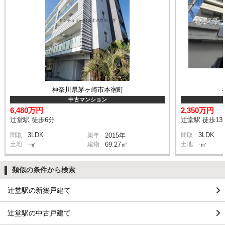
神奈川県茅ヶ崎市本宿町
中古マンション
6,480万円
2,350万円
辻堂駅 徒歩6分
辻堂駅 徒歩13
3LDK
3LDK
間取
築年
2015年
間取
土地
-㎡
建物
69.27㎡
土地
-㎡
類似の条件から検索
辻堂駅の新築戸建て
辻堂駅の中古戸建て