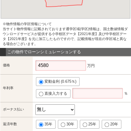
※物件情報の学区情報について
当サイト物件情報に記載されております通学区域(学区)情報は、国土数値情報ダ
ウンロードサービスが提供する小学校区データ【2021年度】及び中学校区デー
タ【2021年度】を元に加工したものですので、記載情報が現在の学区域と異な
る場合がございます。
この物件でローンシミュレーションする
価格
万円
変動金利 (0.675％)
年利率
直接入力する
％
ボーナス払い
返済年数
35年
30年
25年
20年