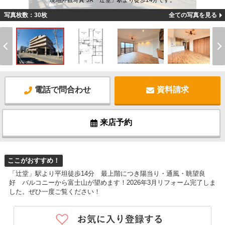
現地外観写真 JR「辻堂」駅より徒歩14分です。
写真枚数：30枚
全ての写真を見る
電話で問合わせ
資料請求
来店予約
ここがおすすめ！
「辻堂」駅より平坦徒歩14分 最上階につき陽当り・通風・眺望良
好 バルコニーから富士山が望めます！2026年3月リフォーム完了しま
した。ぜひ一度ご覧ください！