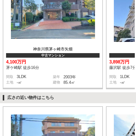
神奈川県茅ヶ崎市矢畑
中古マンション
4,100万円
3,898万円
茅ケ崎駅 徒歩16分
藤沢駅 徒歩7
3LDK
1LDK
間取
築年
2003年
間取
土地
-㎡
建物
85.4㎡
土地
-㎡
広さの近い物件はこちら