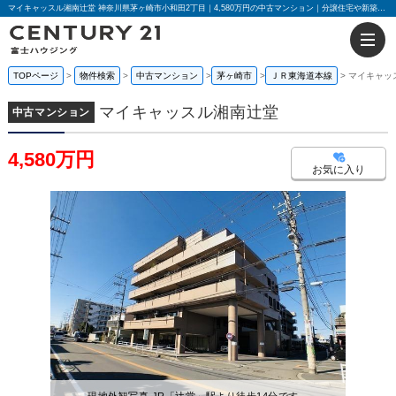
マイキャッスル湘南辻堂 神奈川県茅ヶ崎市小和田2丁目｜4,580万円の中古マンション｜分譲住宅や新築物件｜センチュリー21富士ハウジング
TOPページ
物件検索
中古マンション
茅ヶ崎市
ＪＲ東海道本線
マイキャッ
マイキャッスル湘南辻堂
中古マンション
4,580万円
お気に入り