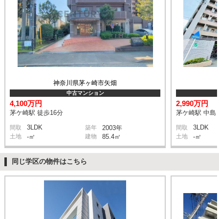
神奈川県茅ヶ崎市矢畑
中古マンション
4,100万円
2,990万円
茅ケ崎駅 徒歩16分
茅ケ崎駅 中島 
3LDK
3LDK
間取
築年
2003年
間取
土地
-㎡
建物
85.4㎡
土地
-㎡
同じ学区の物件はこちら