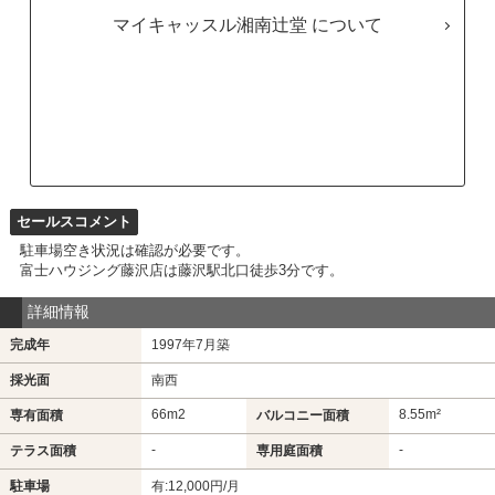
マイキャッスル湘南辻堂
セールスコメント
駐車場空き状況は確認が必要です。
富士ハウジング藤沢店は藤沢駅北口徒歩3分です。
詳細情報
完成年
1997年7月築
採光面
南西
66m
2
8.55m²
専有面積
バルコニー面積
-
-
テラス面積
専用庭面積
駐車場
有:12,000円/月