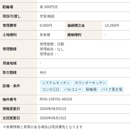
駐輪場
有:300円/月
現況/引渡し
空室/相談
管理費等
9,000円
修繕積立金
14,260円
土地権利
所有権
建物権利
-
管理形態：日勤
管理態様
管理組合：なし
管理会社：-
-
用途地域
取引態様
仲介
システムキッチン
カウンターキッチン
設備・条件
コンロ三口
バルコニー
駐輪場
バイク置き場
RHS-159701-46318
物件番号
情報更新日
2026年08月01日
次回更新日
2026年08月15日
※各種情報と差異がある場合は現況優先となります