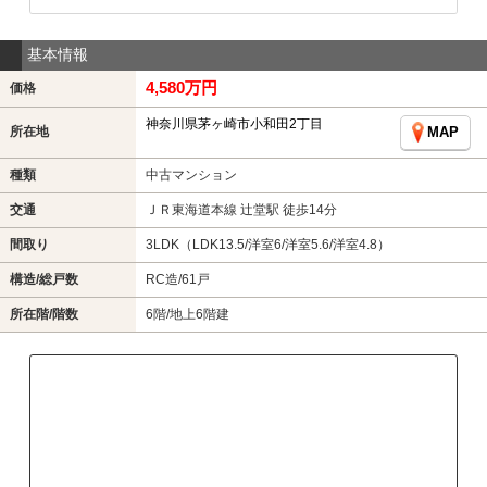
基本情報
4,580万円
価格
神奈川県茅ヶ崎市小和田2丁目
所在地
MAP
種類
中古マンション
交通
ＪＲ東海道本線 辻堂駅 徒歩14分
間取り
3LDK（LDK13.5/洋室6/洋室5.6/洋室4.8）
構造/総戸数
RC造/61戸
所在階/階数
6階/地上6階建