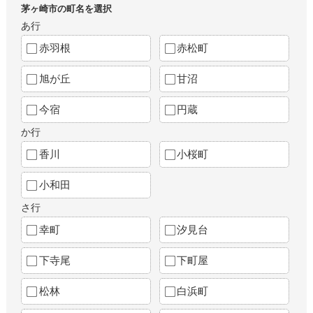
茅ヶ崎市の町名を選択
あ行
赤羽根
赤松町
旭が丘
甘沼
今宿
円蔵
か行
香川
小桜町
小和田
さ行
幸町
汐見台
下寺尾
下町屋
松林
白浜町