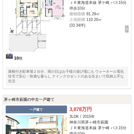
ＪＲ東海道本線 茅ケ崎 バス15分
停歩10分
建物面積
81.29㎡
土地面積
110.20㎡
(33.34坪)
10
枚
屋根付き駐車場２台分、雨の日はお子様の遊び場にも ウォーオール電化
住宅で安心・快適な暮らし クインクロゼットのある住まいで収納上手な
生活
茅ヶ崎市萩園の中古一戸建て
3,878万円
一戸建て
3LDK / 2015年
神奈川県茅ヶ崎市萩園
ＪＲ東海道本線 茅ケ崎 バス15分
停歩10分