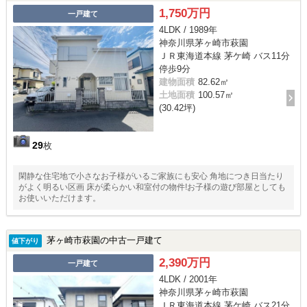
1,750万円
一戸建て
4LDK / 1989年
神奈川県茅ヶ崎市萩園
ＪＲ東海道本線 茅ケ崎 バス11分
停歩9分
建物面積
82.62㎡
土地面積
100.57㎡
(30.42坪)
29
枚
閑静な住宅地で小さなお子様がいるご家族にも安心 角地につき日当たり
がよく明るい区画 床が柔らかい和室付の物件!お子様の遊び部屋としても
お使いいただけます。
茅ヶ崎市萩園の中古一戸建て
値下がり
2,390万円
一戸建て
4LDK / 2001年
神奈川県茅ヶ崎市萩園
ＪＲ東海道本線 茅ケ崎 バス21分