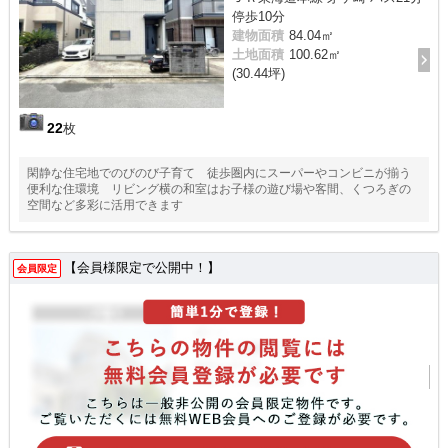
停歩10分
建物面積
84.04㎡
土地面積
100.62㎡
(30.44坪)
22
枚
閑静な住宅地でのびのび子育て 徒歩圏内にスーパーやコンビニが揃う
便利な住環境 リビング横の和室はお子様の遊び場や客間、くつろぎの
空間など多彩に活用できます
【会員様限定で公開中！】
会員限定