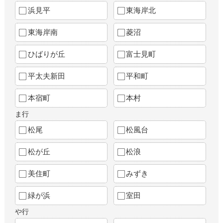
浜見平
東海岸北
東海岸南
菱沼
ひばりが丘
富士見町
平太夫新田
平和町
本宿町
本村
ま行
松尾
松風台
松が丘
松浪
美住町
みずき
緑が浜
室田
や行