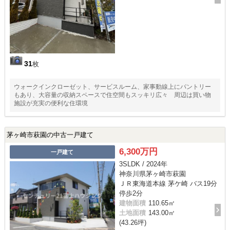
31
枚
ウォークインクローゼット、サービスルーム、家事動線上にパントリー
もあり、大容量の収納スペースで住空間もスッキリ広々 周辺は買い物
施設が充実の便利な住環境
茅ヶ崎市萩園の中古一戸建て
6,300万円
一戸建て
3SLDK / 2024年
神奈川県茅ヶ崎市萩園
ＪＲ東海道本線 茅ケ崎 バス19分
停歩2分
建物面積
110.65㎡
土地面積
143.00㎡
(43.26坪)