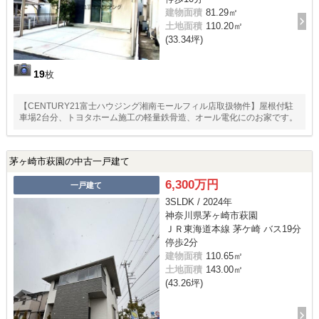
建物面積
81.29㎡
土地面積
110.20㎡
(33.34坪)
19
枚
【CENTURY21富士ハウジング湘南モールフィル店取扱物件】屋根付駐
車場2台分、トヨタホーム施工の軽量鉄骨造、オール電化にのお家です。
茅ヶ崎市萩園の中古一戸建て
6,300万円
一戸建て
3SLDK / 2024年
神奈川県茅ヶ崎市萩園
ＪＲ東海道本線 茅ケ崎 バス19分
停歩2分
建物面積
110.65㎡
土地面積
143.00㎡
(43.26坪)