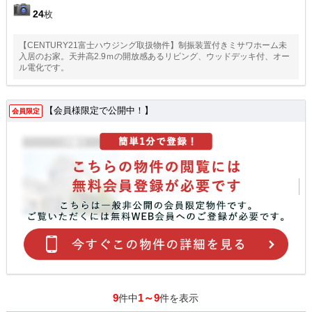
24
枚
【CENTURY21富士ハウジング取扱物件】制振装置付きミサワホーム未
入居のお家。天井高2.9ｍの開放感あるリビング、ウッドデッキ付、オー
ル電化です。
【会員様限定で公開中！】
会員限定
9
1～9
件中
件を表示