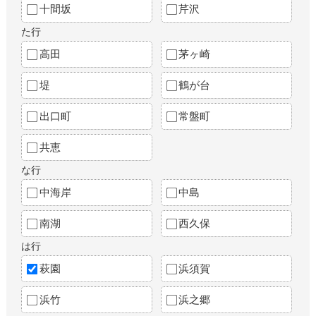
十間坂
芹沢
た行
高田
茅ヶ崎
堤
鶴が台
出口町
常盤町
共恵
な行
中海岸
中島
南湖
西久保
は行
萩園
浜須賀
浜竹
浜之郷