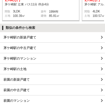
茅ケ崎駅 辻東 バス11分 停歩4分
茅ケ崎駅 アルバ
3LDK
4LDK
間取
築年
1994年
間取
土地
100.39㎡
建物
85.81㎡
土地
100.57㎡
類似の条件から検索
茅ケ崎駅の新築戸建て
茅ケ崎駅の中古戸建て
茅ケ崎駅のマンション
茅ケ崎駅の土地
萩園の新築戸建て
萩園の中古戸建て
萩園のマンション