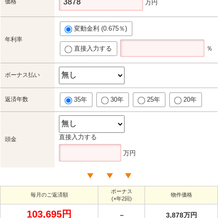
価格
万円
変動金利 (0.675％)
年利率
直接入力する
％
ボーナス払い
返済年数
35年
30年
25年
20年
直接入力する
頭金
万円
ボーナス
毎月のご返済額
物件価格
(×年2回)
103,695円
－
3,878万円