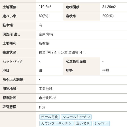
110.2m²
81.29m
2
土地面積
建物面積
60(%)
200(%)
建ぺい率
容積率
駐車場
有
現況/引渡し
空家/即時
土地権利
所有権
接道状況
接道: 南 7.4ｍ 公道 道路幅: 4ｍ
-
-
セットバック
私道負担面積
地目
田
地勢
平坦
-
法令上の制限
用途地域
工業地域
都市計画
市街化区域
取引態様
仲介
オール電化
システムキッチン
カウンターキッチン
追い焚き
シャワー