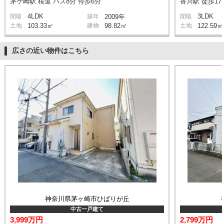
茅ケ崎駅 桜道 バス8分 停歩6分
香川駅 徒歩17
4LDK
3LDK
間取
築年
2009年
間取
土地
103.33㎡
建物
98.82㎡
土地
122.59㎡
広さの近い物件はこちら
神奈川県茅ヶ崎市ひばりが丘
中古一戸建て
3,999万円
2,799万円