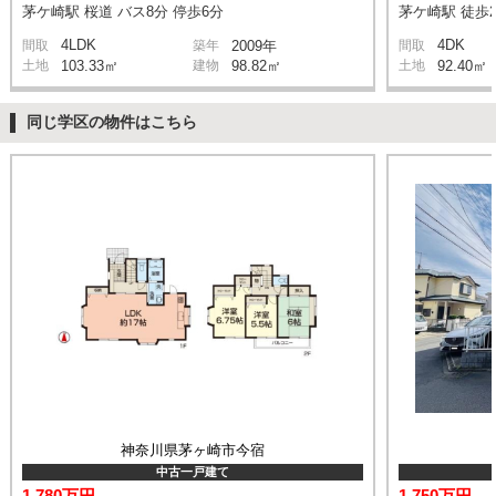
茅ケ崎駅 桜道 バス8分 停歩6分
茅ケ崎駅 徒歩2
4LDK
4DK
間取
築年
2009年
間取
土地
103.33㎡
建物
98.82㎡
土地
92.40㎡
同じ学区の物件はこちら
神奈川県茅ヶ崎市今宿
中古一戸建て
1,780万円
1,750万円