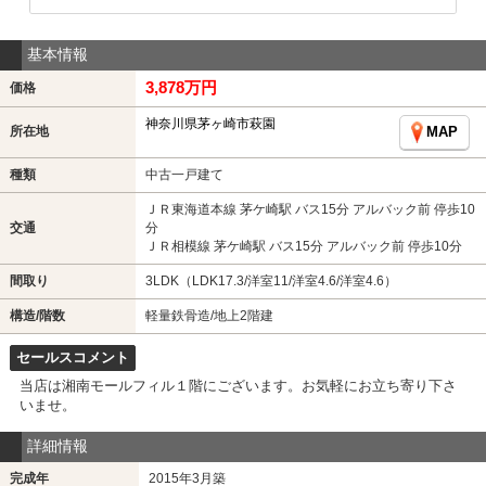
基本情報
3,878万円
価格
神奈川県茅ヶ崎市萩園
所在地
MAP
種類
中古一戸建て
ＪＲ東海道本線 茅ケ崎駅 バス15分 アルバック前 停歩10
交通
分
ＪＲ相模線 茅ケ崎駅 バス15分 アルバック前 停歩10分
間取り
3LDK（LDK17.3/洋室11/洋室4.6/洋室4.6）
構造/階数
軽量鉄骨造/地上2階建
セールスコメント
当店は湘南モールフィル１階にございます。お気軽にお立ち寄り下さ
いませ。
詳細情報
完成年
2015年3月築