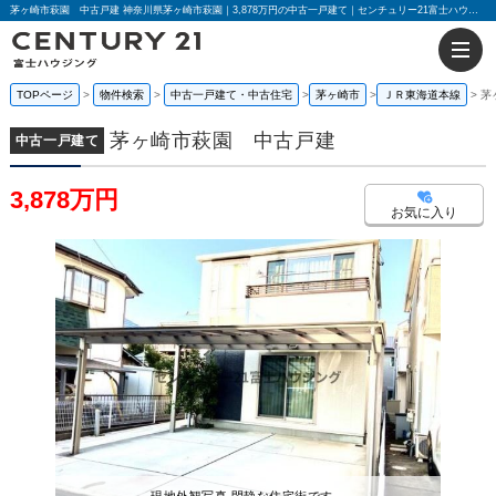
茅ヶ崎市萩園 中古戸建 神奈川県茅ヶ崎市萩園｜3,878万円の中古一戸建て｜センチュリー21富士ハウジング
TOPページ
物件検索
中古一戸建て・中古住宅
茅ヶ崎市
ＪＲ東海道本線
茅
茅ヶ崎市萩園 中古戸建
中古一戸建て
3,878万円
お気に入り