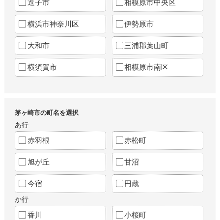
逗子市
相模原市中央区
横浜市神奈川区
伊勢原市
大和市
三浦郡葉山町
横須賀市
相模原市南区
茅ヶ崎市の町名を選択
あ行
赤羽根
赤松町
旭が丘
甘沼
今宿
円蔵
か行
香川
小桜町