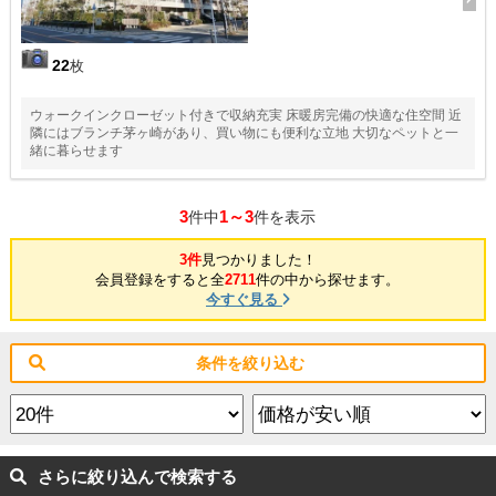
22
枚
ウォークインクローゼット付きで収納充実 床暖房完備の快適な住空間 近
隣にはブランチ茅ヶ崎があり、買い物にも便利な立地 大切なペットと一
緒に暮らせます
3
1～3
件中
件を表示
3件
見つかりました！
会員登録をすると全
2711
件の中から探せます。
今すぐ見る
条件を絞り込む
さらに絞り込んで検索する