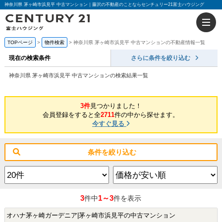
神奈川県 茅ヶ崎市浜見平 中古マンション｜藤沢の不動産のことならセンチュリー21富士ハウジング
TOPページ
物件検索
神奈川県 茅ヶ崎市浜見平 中古マンションの不動産情報一覧
現在の検索条件
さらに条件を絞り込む
神奈川県 茅ヶ崎市浜見平 中古マンションの検索結果一覧
3件
見つかりました！
会員登録をすると全
2711
件の中から探せます。
今すぐ見る
条件を絞り込む
3
1～3
件中
件を表示
オハナ茅ヶ崎ガーデニア|茅ヶ崎市浜見平の中古マンション