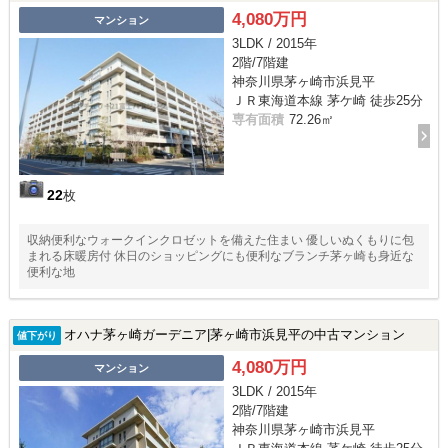
4,080万円
マンション
3LDK / 2015年
2階/7階建
神奈川県茅ヶ崎市浜見平
ＪＲ東海道本線 茅ケ崎 徒歩25分
専有面積
72.26㎡
22
枚
収納便利なウォークインクロゼットを備えた住まい 優しいぬくもりに包
まれる床暖房付 休日のショッピングにも便利なブランチ茅ヶ崎も身近な
便利な地
オハナ茅ヶ崎ガーデニア|茅ヶ崎市浜見平の中古マンション
値下がり
4,080万円
マンション
3LDK / 2015年
2階/7階建
神奈川県茅ヶ崎市浜見平