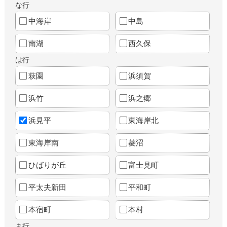
な行
中海岸
中島
南湖
西久保
は行
萩園
浜須賀
浜竹
浜之郷
浜見平
東海岸北
東海岸南
菱沼
ひばりが丘
富士見町
平太夫新田
平和町
本宿町
本村
ま行