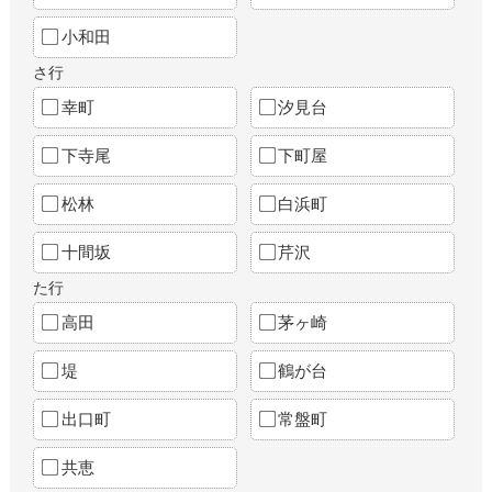
小和田
さ行
幸町
汐見台
下寺尾
下町屋
松林
白浜町
十間坂
芹沢
た行
高田
茅ヶ崎
堤
鶴が台
出口町
常盤町
共恵