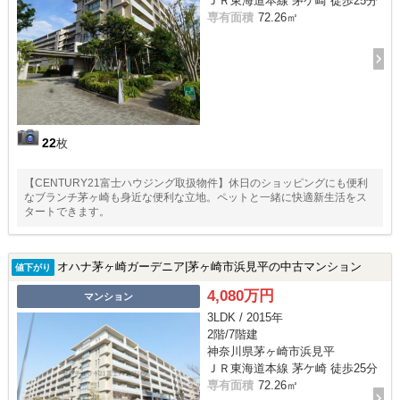
ＪＲ東海道本線 茅ケ崎 徒歩25分
専有面積
72.26㎡
22
枚
【CENTURY21富士ハウジング取扱物件】休日のショッピングにも便利
なブランチ茅ヶ崎も身近な便利な立地。ペットと一緒に快適新生活をス
タートできます。
オハナ茅ヶ崎ガーデニア|茅ヶ崎市浜見平の中古マンション
値下がり
4,080万円
マンション
3LDK / 2015年
2階/7階建
神奈川県茅ヶ崎市浜見平
ＪＲ東海道本線 茅ケ崎 徒歩25分
専有面積
72.26㎡