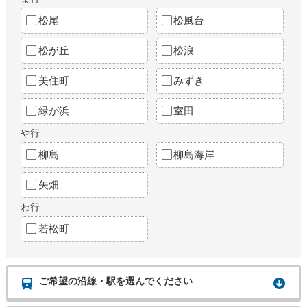
松尾
松風台
松が丘
松浪
美住町
みずき
緑が浜
室田
や行
柳島
柳島海岸
矢畑
わ行
若松町
ご希望の沿線・駅を選んでください