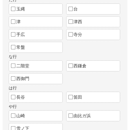
玉縄
台
津
津西
手広
寺分
常盤
な行
二階堂
西鎌倉
西御門
は行
長谷
笛田
や行
山崎
由比ガ浜
雪ノ下