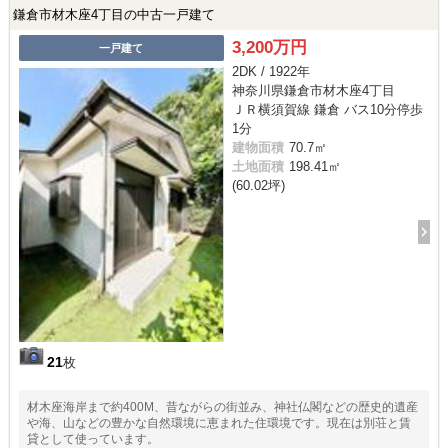
鎌倉市材木座4丁目の中古一戸建て
3,200万円
一戸建て
2DK / 1922年
神奈川県鎌倉市材木座4丁目
ＪＲ横須賀線 鎌倉 バス10分停歩
1分
建物面積
70.7㎡
土地面積
198.41㎡
(60.02坪)
21
枚
材木座海岸まで約400M、昔ながらの街並み、神社仏閣などの歴史的遺産
や海、山などの豊かな自然環境に恵まれた住環境です。現在は別荘と賃
貸として使っています。