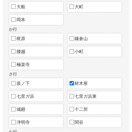
大船
大町
岡本
か行
梶原
鎌倉山
腰越
小町
極楽寺
さ行
坂ノ下
材木座
七里ガ浜
七里ガ浜東
城廻
十二所
浄明寺
関谷
た行