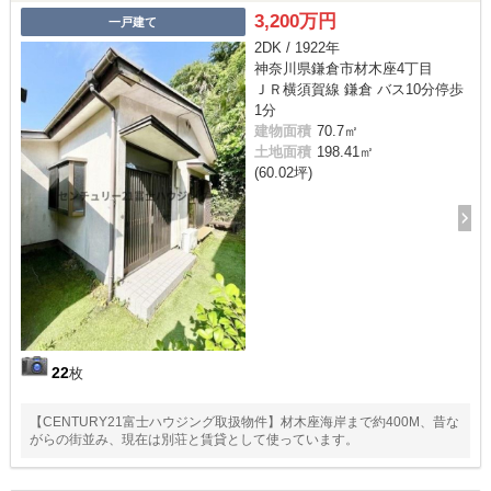
3,200万円
一戸建て
2DK / 1922年
神奈川県鎌倉市材木座4丁目
ＪＲ横須賀線 鎌倉 バス10分停歩
1分
建物面積
70.7㎡
土地面積
198.41㎡
(60.02坪)
22
枚
【CENTURY21富士ハウジング取扱物件】材木座海岸まで約400M、昔な
がらの街並み、現在は別荘と賃貸として使っています。