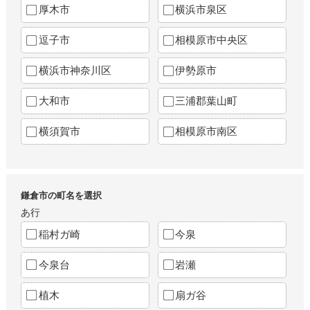
厚木市
横浜市泉区
逗子市
相模原市中央区
横浜市神奈川区
伊勢原市
大和市
三浦郡葉山町
横須賀市
相模原市南区
鎌倉市の町名を選択
あ行
稲村ガ崎
今泉
今泉台
岩瀬
植木
扇ガ谷