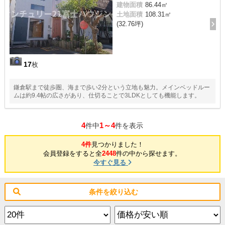
建物面積
86.44㎡
土地面積
108.31㎡
(32.76坪)
17
枚
鎌倉駅まで徒歩圏、海まで歩い2分という立地も魅力。メインベッドルー
ムは約9.4帖の広さがあり、仕切ることで3LDKとしても機能します。
4
1～4
件中
件を表示
4件
見つかりました！
会員登録をすると全
2448
件の中から探せます。
今すぐ見る
条件を絞り込む