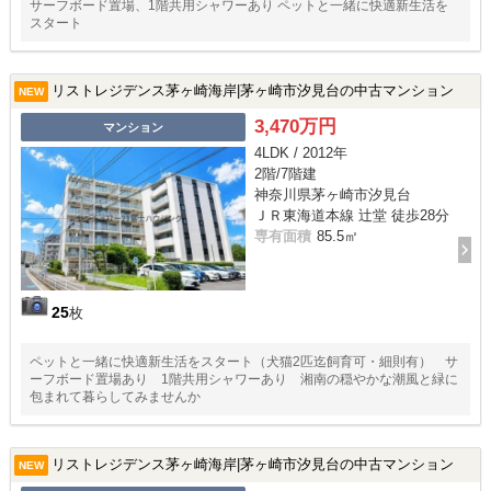
サーフボード置場、1階共用シャワーあり ペットと一緒に快適新生活を
スタート
リストレジデンス茅ヶ崎海岸|茅ヶ崎市汐見台の中古マンション
NEW
3,470万円
マンション
4LDK / 2012年
2階/7階建
神奈川県茅ヶ崎市汐見台
ＪＲ東海道本線 辻堂 徒歩28分
専有面積
85.5㎡
25
枚
ペットと一緒に快適新生活をスタート（犬猫2匹迄飼育可・細則有） サ
ーフボード置場あり 1階共用シャワーあり 湘南の穏やかな潮風と緑に
包まれて暮らしてみませんか
リストレジデンス茅ヶ崎海岸|茅ヶ崎市汐見台の中古マンション
NEW