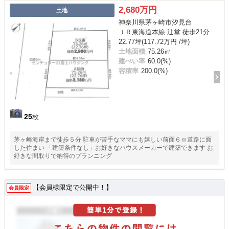
2,680万円
土地
神奈川県茅ヶ崎市汐見台
ＪＲ東海道本線 辻堂 徒歩21分
22.77坪(117.72万円 /坪)
土地面積
75.26㎡
建ぺい率
60.0(%)
容積率
200.0(%)
25
枚
茅ヶ崎海岸まで徒歩５分 駐車が苦手なママにも嬉しい前面６ｍ道路に面
した住まい 「建築条件なし」お好きなハウスメーカーで建築できます お
好きな間取りで納得のプランニング
【会員様限定で公開中！】
会員限定