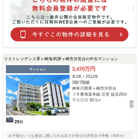
リストレジデンス茅ヶ崎海岸|茅ヶ崎市汐見台の中古マンション
3,470万円
マンション
4LDK / 2012年
2階/7階建
神奈川県茅ヶ崎市汐見台
ＪＲ東海道本線 辻堂 徒歩28分
専有面積
85.5㎡
25
枚
お子様をいつも身近に感じられる近さが安心の汐見台小学校（400ｍ）