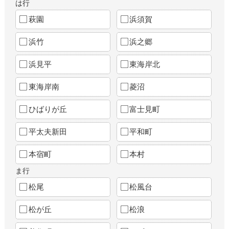
は行
萩園
浜須賀
浜竹
浜之郷
浜見平
東海岸北
東海岸南
菱沼
ひばりが丘
富士見町
平太夫新田
平和町
本宿町
本村
ま行
松尾
松風台
松が丘
松浪