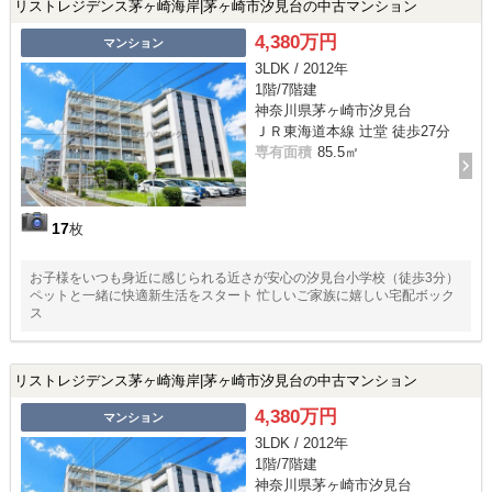
リストレジデンス茅ヶ崎海岸|茅ヶ崎市汐見台の中古マンション
4,380万円
マンション
3LDK / 2012年
1階/7階建
神奈川県茅ヶ崎市汐見台
ＪＲ東海道本線 辻堂 徒歩27分
専有面積
85.5㎡
17
枚
お子様をいつも身近に感じられる近さが安心の汐見台小学校（徒歩3分）
ペットと一緒に快適新生活をスタート 忙しいご家族に嬉しい宅配ボック
ス
リストレジデンス茅ヶ崎海岸|茅ヶ崎市汐見台の中古マンション
4,380万円
マンション
3LDK / 2012年
1階/7階建
神奈川県茅ヶ崎市汐見台