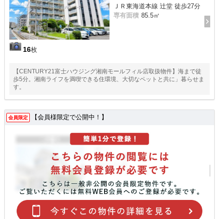
ＪＲ東海道本線 辻堂 徒歩27分
専有面積
85.5㎡
16
枚
【CENTURY21富士ハウジング湘南モールフィル店取扱物件】海まで徒
歩5分。湘南ライフを満喫できる住環境、大切なペットと共に」暮らせま
す。
【会員様限定で公開中！】
会員限定