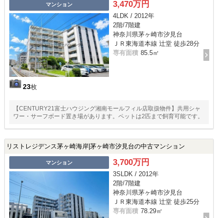
3,470万円
マンション
4LDK / 2012年
2階/7階建
神奈川県茅ヶ崎市汐見台
ＪＲ東海道本線 辻堂 徒歩28分
専有面積
85.5㎡
23
枚
【CENTURY21富士ハウジング湘南モールフィル店取扱物件】共用シャ
ワー・サーフボード置き場があります。ペットは2匹まで飼育可能です。
リストレジデンス茅ヶ崎海岸|茅ヶ崎市汐見台の中古マンション
3,700万円
マンション
3SLDK / 2012年
2階/7階建
神奈川県茅ヶ崎市汐見台
ＪＲ東海道本線 辻堂 徒歩25分
専有面積
78.29㎡