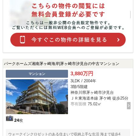
パークホームズ湘南茅ヶ崎海岸|茅ヶ崎市汐見台の中古マンション
3,880万円
マンション
3LDK / 2004年
3階/5階建
神奈川県茅ヶ崎市汐見台
ＪＲ東海道本線 茅ケ崎 徒歩25分
専有面積
75.02㎡
24
枚
ウォークインクロゼットのある住まいで収納上手な生活 海まで徒歩4