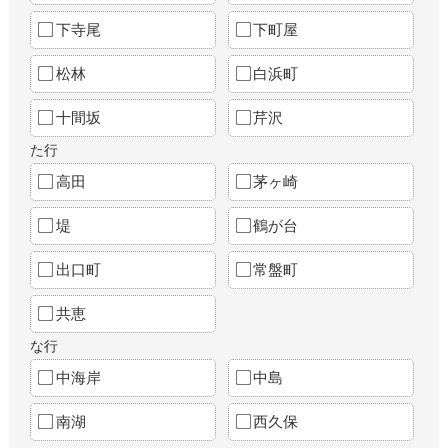
下寺尾
下町屋
松林
白浜町
十間坂
芹沢
た行
高田
茅ヶ崎
堤
鶴が台
出口町
常盤町
共恵
な行
中海岸
中島
南湖
西久保