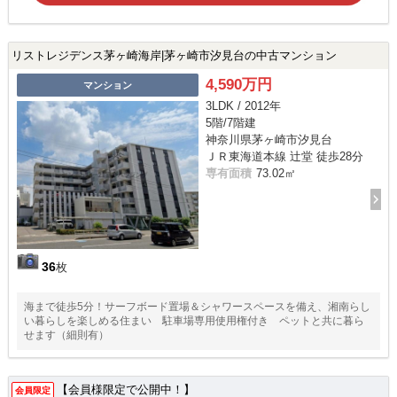
リストレジデンス茅ヶ崎海岸|茅ヶ崎市汐見台の中古マンション
4,590万円
マンション
3LDK / 2012年
5階/7階建
神奈川県茅ヶ崎市汐見台
ＪＲ東海道本線 辻堂 徒歩28分
専有面積
73.02㎡
36
枚
海まで徒歩5分！サーフボード置場＆シャワースペースを備え、湘南らし
い暮らしを楽しめる住まい 駐車場専用使用権付き ペットと共に暮ら
せます（細則有）
【会員様限定で公開中！】
会員限定