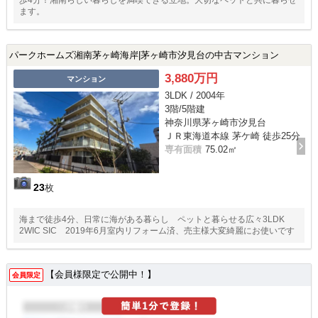
歩4分！湘南らしい暮らしを満喫できる立地。大切なペットと共に暮らせ
ます。
パークホームズ湘南茅ヶ崎海岸|茅ヶ崎市汐見台の中古マンション
3,880万円
マンション
3LDK / 2004年
3階/5階建
神奈川県茅ヶ崎市汐見台
ＪＲ東海道本線 茅ケ崎 徒歩25分
専有面積
75.02㎡
23
枚
海まで徒歩4分、日常に海がある暮らし ペットと暮らせる広々3LDK
2WIC SIC 2019年6月室内リフォーム済、売主様大変綺麗にお使いです
【会員様限定で公開中！】
会員限定