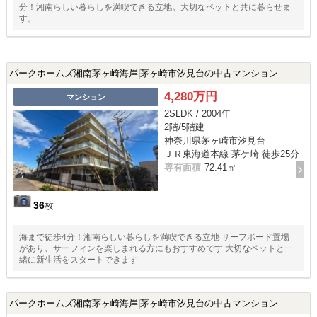
分！湘南らしい暮らしを満喫できる立地。大切なペットと共に暮らせま
す。
パークホームズ湘南茅ヶ崎海岸|茅ヶ崎市汐見台の中古マンション
4,280万円
マンション
2SLDK / 2004年
2階/5階建
神奈川県茅ヶ崎市汐見台
ＪＲ東海道本線 茅ケ崎 徒歩25分
専有面積
72.41㎡
36
枚
海まで徒歩4分！湘南らしい暮らしを満喫できる立地 サーフボード置場
があり、サーフィンを楽しまれる方にもおすすめです 大切なペットと一
緒に新生活をスタートできます
パークホームズ湘南茅ヶ崎海岸|茅ヶ崎市汐見台の中古マンション