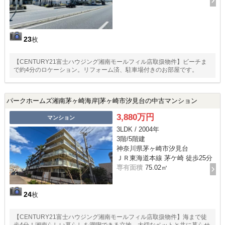
23
枚
【CENTURY21富士ハウジング湘南モールフィル店取扱物件】ビーチま
で約4分のロケーション。リフォーム済、駐車場付きのお部屋です。
パークホームズ湘南茅ヶ崎海岸|茅ヶ崎市汐見台の中古マンション
3,880万円
マンション
3LDK / 2004年
3階/5階建
神奈川県茅ヶ崎市汐見台
ＪＲ東海道本線 茅ケ崎 徒歩25分
専有面積
75.02㎡
24
枚
【CENTURY21富士ハウジング湘南モールフィル店取扱物件】海まで徒