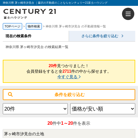
神奈川県 茅ヶ崎市汐見台 ｜藤沢の不動産のことならセンチュリー21富士ハウジング
TOPページ
物件検索
神奈川県 茅ヶ崎市汐見台 の不動産情報一覧
現在の検索条件
さらに条件を絞り込む
神奈川県 茅ヶ崎市汐見台 の検索結果一覧
20件
見つかりました！
会員登録をすると全
2711
件の中から探せます。
今すぐ見る
条件を絞り込む
20
1～20
件中
件を表示
茅ヶ崎市汐見台の土地