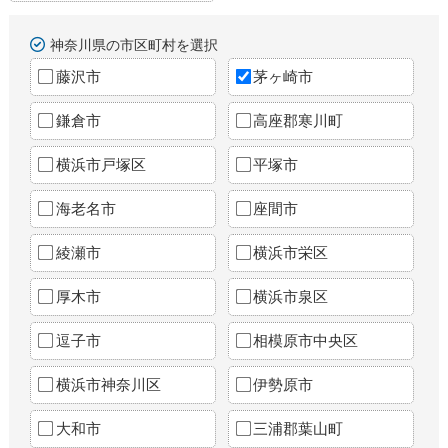
神奈川県の市区町村を選択
藤沢市
茅ヶ崎市
鎌倉市
高座郡寒川町
横浜市戸塚区
平塚市
海老名市
座間市
綾瀬市
横浜市栄区
厚木市
横浜市泉区
逗子市
相模原市中央区
横浜市神奈川区
伊勢原市
大和市
三浦郡葉山町