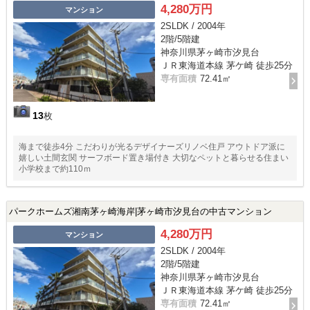
4,280万円
マンション
2SLDK / 2004年
2階/5階建
神奈川県茅ヶ崎市汐見台
ＪＲ東海道本線 茅ケ崎 徒歩25分
専有面積
72.41㎡
13
枚
海まで徒歩4分 こだわりが光るデザイナーズリノベ住戸 アウトドア派に
嬉しい土間玄関 サーフボード置き場付き 大切なペットと暮らせる住まい
小学校まで約110ｍ
パークホームズ湘南茅ヶ崎海岸|茅ヶ崎市汐見台の中古マンション
4,280万円
マンション
2SLDK / 2004年
2階/5階建
神奈川県茅ヶ崎市汐見台
ＪＲ東海道本線 茅ケ崎 徒歩25分
専有面積
72.41㎡