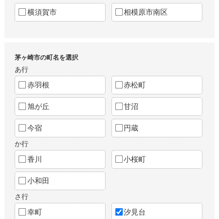
横須賀市
相模原市南区
茅ヶ崎市の町名を選択
あ行
赤羽根
赤松町
旭が丘
甘沼
今宿
円蔵
か行
香川
小桜町
小和田
さ行
幸町
汐見台