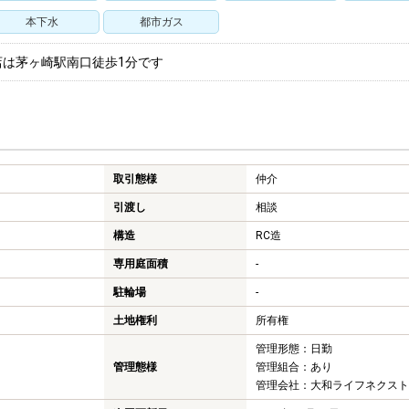
本下水
都市ガス
店は茅ヶ崎駅南口徒歩1分です
取引態様
仲介
引渡し
相談
構造
RC造
専用庭面積
-
駐輪場
-
土地権利
所有権
管理形態：日勤
管理態様
管理組合：あり
管理会社：大和ライフネクスト