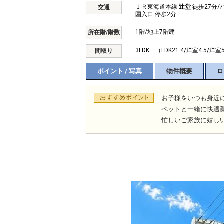
ＪＲ東海道本線
辻堂
徒歩27分/
交通
園入口 停歩2分
1階/地上7階建
所在階/階数
3LDK （LDK21.4/洋室4.5/洋室
間取り
ポイント / 写真
物件概要
ロ
お子様をいつも身近
ペットと一緒に快適
忙しいご家族に嬉し