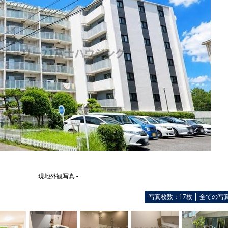
現地外観写真 -
写真枚数：17枚
全ての写