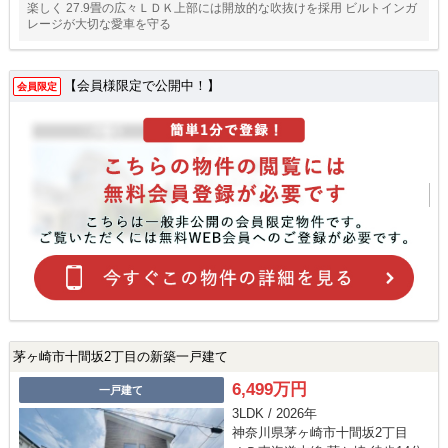
楽しく 27.9畳の広々ＬＤＫ上部には開放的な吹抜けを採用 ビルトインガ
レージが大切な愛車を守る
【会員様限定で公開中！】
会員限定
茅ヶ崎市十間坂2丁目の新築一戸建て
6,499万円
一戸建て
3LDK / 2026年
神奈川県茅ヶ崎市十間坂2丁目