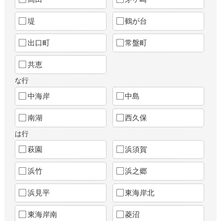
堤
鶴が台
出口町
常盤町
共恵
な行
中海岸
中島
南湖
西久保
は行
萩園
浜須賀
浜竹
浜之郷
浜見平
東海岸北
東海岸南
菱沼