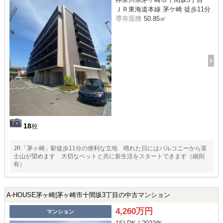
ＪＲ東海道本線 茅ケ崎 徒歩11分
専有面積
50.85㎡
18
枚
JR「茅ヶ崎」駅徒歩11分の便利な立地 晴れた日にはバルコニーから富
士山が望めます 大切なペットと共に新生活をスタートできます（細則
有）
A-HOUSE茅ヶ崎|茅ヶ崎市十間坂3丁目の中古マンション
4,260万円
マンション