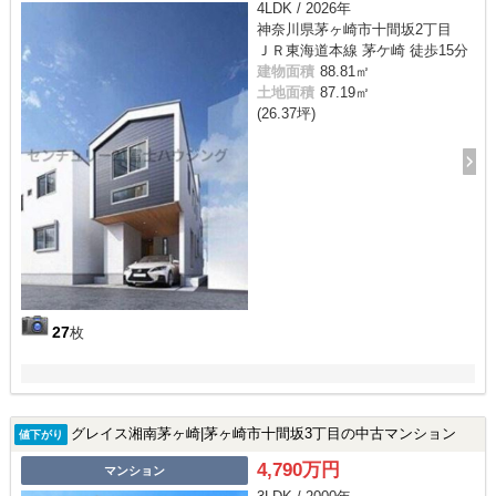
4LDK / 2026年
神奈川県茅ヶ崎市十間坂2丁目
ＪＲ東海道本線 茅ケ崎 徒歩15分
建物面積
88.81㎡
土地面積
87.19㎡
(26.37坪)
27
枚
グレイス湘南茅ヶ崎|茅ヶ崎市十間坂3丁目の中古マンション
値下がり
4,790万円
マンション