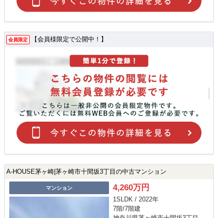
【会員様限定で公開中！】
会員限定
A-HOUSE茅ヶ崎|茅ヶ崎市十間坂3丁目の中古マンション
4,260万円
マンション
1SLDK / 2022年
7階/7階建
神奈川県茅ヶ崎市十間坂3丁目