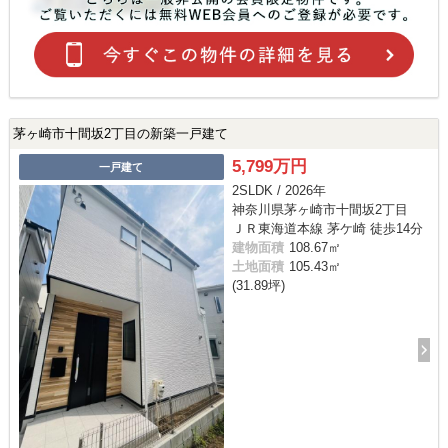
茅ヶ崎市十間坂2丁目の新築一戸建て
5,799万円
一戸建て
2SLDK / 2026年
神奈川県茅ヶ崎市十間坂2丁目
ＪＲ東海道本線 茅ケ崎 徒歩14分
建物面積
108.67㎡
土地面積
105.43㎡
(31.89坪)