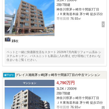
3LDK / 2000年
2階/7階建
神奈川県茅ヶ崎市十間坂3丁目
ＪＲ東海道本線 茅ケ崎 徒歩15分
専有面積
76.93㎡
15
枚
ペットと一緒に快適新生活をスタート 2026年7月内装リフォーム済み シ
ステムキッチン、バスユニットも新品に入れ替え ぜひ現地にてきれいな
住まいをご覧ください。
グレイス湘南茅ヶ崎|茅ヶ崎市十間坂3丁目の中古マンション
値下がり
4,790万円
マンション
3LDK / 2000年
2階/7階建
神奈川県茅ヶ崎市十間坂3丁目
ＪＲ東海道本線 茅ケ崎 徒歩15分
専有面積
76.93㎡