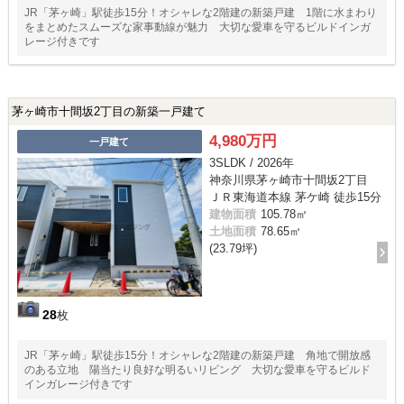
JR「茅ヶ崎」駅徒歩15分！オシャレな2階建の新築戸建 1階に水まわり
をまとめたスムーズな家事動線が魅力 大切な愛車を守るビルドインガ
レージ付きです
茅ヶ崎市十間坂2丁目の新築一戸建て
4,980万円
一戸建て
3SLDK / 2026年
神奈川県茅ヶ崎市十間坂2丁目
ＪＲ東海道本線 茅ケ崎 徒歩15分
建物面積
105.78㎡
土地面積
78.65㎡
(23.79坪)
28
枚
JR「茅ヶ崎」駅徒歩15分！オシャレな2階建の新築戸建 角地で開放感
のある立地 陽当たり良好な明るいリビング 大切な愛車を守るビルド
インガレージ付きです