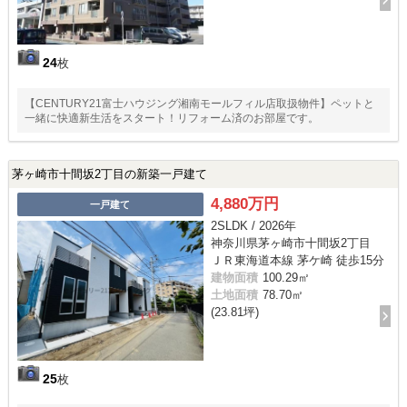
24
枚
【CENTURY21富士ハウジング湘南モールフィル店取扱物件】ペットと
一緒に快適新生活をスタート！リフォーム済のお部屋です。
茅ヶ崎市十間坂2丁目の新築一戸建て
4,880万円
一戸建て
2SLDK / 2026年
神奈川県茅ヶ崎市十間坂2丁目
ＪＲ東海道本線 茅ケ崎 徒歩15分
建物面積
100.29㎡
土地面積
78.70㎡
(23.81坪)
25
枚