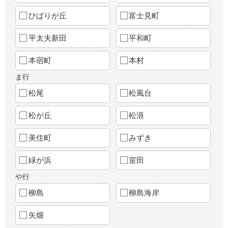
ひばりが丘
富士見町
平太夫新田
平和町
本宿町
本村
ま行
松尾
松風台
松が丘
松浪
美住町
みずき
緑が浜
室田
や行
柳島
柳島海岸
矢畑