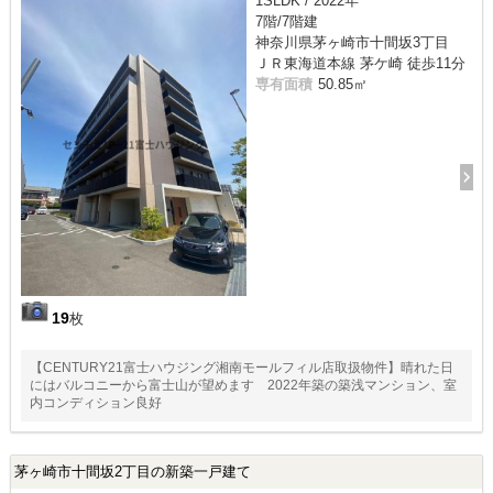
1SLDK / 2022年
7階/7階建
神奈川県茅ヶ崎市十間坂3丁目
ＪＲ東海道本線 茅ケ崎 徒歩11分
専有面積
50.85㎡
19
枚
【CENTURY21富士ハウジング湘南モールフィル店取扱物件】晴れた日
にはバルコニーから富士山が望めます 2022年築の築浅マンション、室
内コンディション良好
茅ヶ崎市十間坂2丁目の新築一戸建て