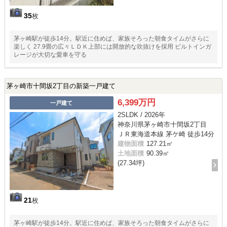
35
枚
茅ヶ崎駅が徒歩14分。駅近に住めば、家族そろった朝食タイムがさらに
楽しく 27.9畳の広々ＬＤＫ上部には開放的な吹抜けを採用 ビルトインガ
レージが大切な愛車を守る
茅ヶ崎市十間坂2丁目の新築一戸建て
6,399万円
一戸建て
2SLDK / 2026年
神奈川県茅ヶ崎市十間坂2丁目
ＪＲ東海道本線 茅ケ崎 徒歩14分
建物面積
127.21㎡
土地面積
90.39㎡
(27.34坪)
21
枚
茅ヶ崎駅が徒歩14分。駅近に住めば、家族そろった朝食タイムがさらに