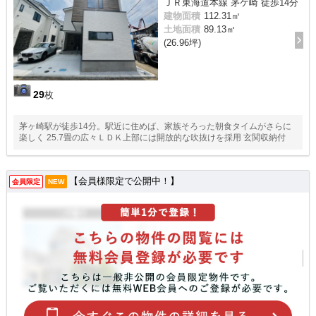
ＪＲ東海道本線 茅ケ崎 徒歩14分
建物面積
112.31㎡
土地面積
89.13㎡
(26.96坪)
29
枚
茅ヶ崎駅が徒歩14分。駅近に住めば、家族そろった朝食タイムがさらに
楽しく 25.7畳の広々ＬＤＫ上部には開放的な吹抜けを採用 玄関収納付
【会員様限定で公開中！】
会員限定
NEW