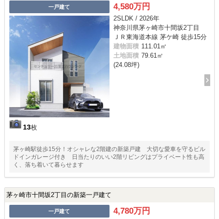
4,580万円
一戸建て
2SLDK / 2026年
神奈川県茅ヶ崎市十間坂2丁目
ＪＲ東海道本線 茅ケ崎 徒歩15分
建物面積
111.01㎡
土地面積
79.61㎡
(24.08坪)
13
枚
茅ヶ崎駅徒歩15分！オシャレな2階建の新築戸建 大切な愛車を守るビル
ドインガレージ付き 日当たりのいい2階リビングはプライベート性も高
く、落ち着いて暮らせます
茅ヶ崎市十間坂2丁目の新築一戸建て
4,780万円
一戸建て