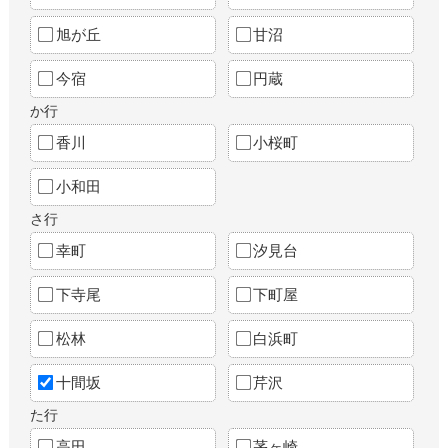
旭が丘
甘沼
今宿
円蔵
か行
香川
小桜町
小和田
さ行
幸町
汐見台
下寺尾
下町屋
松林
白浜町
十間坂
芹沢
た行
高田
茅ヶ崎