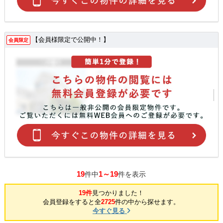
【会員様限定で公開中！】
会員限定
19
1～19
件中
件を表示
19件
見つかりました！
会員登録をすると全
2725
件の中から探せます。
今すぐ見る