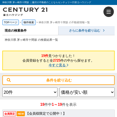
神奈川県 茅ヶ崎市十間坂 ｜藤沢の不動産のことならセンチュリー21富士ハウジング
TOPページ
物件検索
神奈川県 茅ヶ崎市十間坂 の不動産情報一覧
現在の検索条件
さらに条件を絞り込む
神奈川県 茅ヶ崎市十間坂 の検索結果一覧
19件
見つかりました！
会員登録をすると全
2725
件の中から探せます。
今すぐ見る
条件を絞り込む
19
1～19
件中
件を表示
【会員様限定で公開中！】
会員限定
NEW