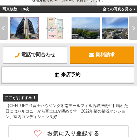
現地外観写真 JR「茅ヶ崎」駅徒歩11分です。
写真枚数：19枚
全ての写真を見る
電話で問合わせ
資料請求
来店予約
ここがおすすめ！
【CENTURY21富士ハウジング湘南モールフィル店取扱物件】晴れた
日にはバルコニーから富士山が望めます 2022年築の築浅マンショ
ン、室内コンディション良好