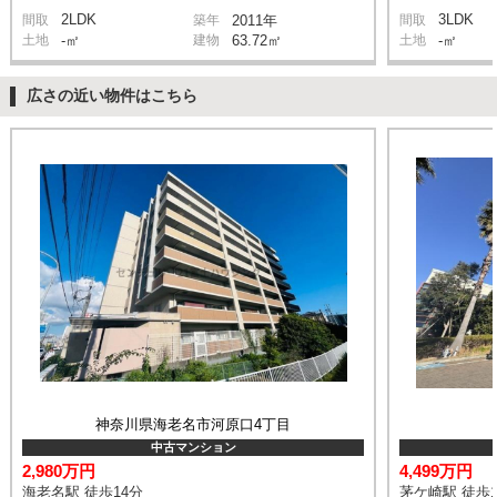
2LDK
3LDK
間取
築年
2011年
間取
土地
-㎡
建物
63.72㎡
土地
-㎡
広さの近い物件はこちら
神奈川県海老名市河原口4丁目
中古マンション
2,980万円
4,499万円
海老名駅 徒歩14分
茅ケ崎駅 徒歩1