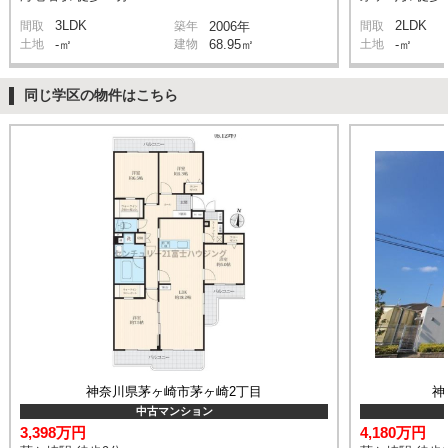
3LDK
2LDK
間取
築年
2006年
間取
土地
-㎡
建物
68.95㎡
土地
-㎡
同じ学区の物件はこちら
神奈川県茅ヶ崎市茅ヶ崎2丁目
神
中古マンション
3,398万円
4,180万円