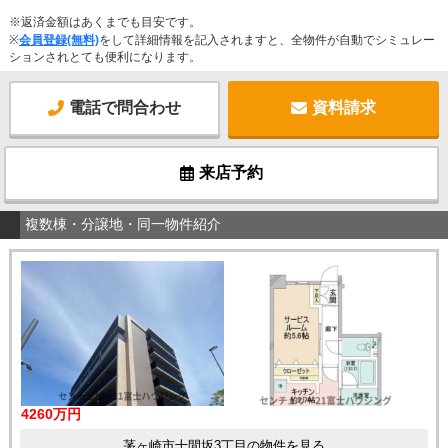
※返済金額はあくまでも目安です。
※
会員登録(無料)
をして詳細情報を記入されますと、全物件が自動でシミュレー
ションされとても便利になります。
電話で問合わせ
資料請求
来店予約
複数棟・分譲地・同一物件紹介
4260万円
茅ヶ崎市十間坂3丁目の物件を見る