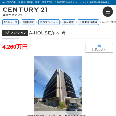
A-HOUSE茅ヶ崎 神奈川県茅ヶ崎市十間坂3丁目｜4,260万円の中古マンション｜分譲住宅や新築物件｜センチュリー21富士ハウジング
TOPページ
物件検索
中古マンション
茅ヶ崎市
ＪＲ東海道本線
A-HOUSE
A-HOUSE茅ヶ崎
中古マンション
4,260万円
お気に入り