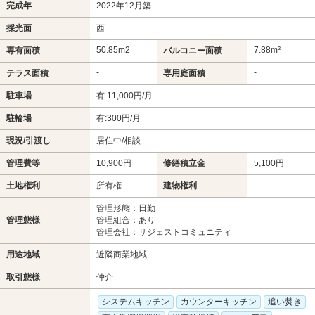
完成年
2022年12月築
採光面
西
50.85m
2
7.88m²
専有面積
バルコニー面積
-
-
テラス面積
専用庭面積
駐車場
有:11,000円/月
駐輪場
有:300円/月
現況/引渡し
居住中/相談
管理費等
10,900円
修繕積立金
5,100円
土地権利
所有権
建物権利
-
管理形態：日勤
管理態様
管理組合：あり
管理会社：サジェストコミュニティ
用途地域
近隣商業地域
取引態様
仲介
システムキッチン
カウンターキッチン
追い焚き