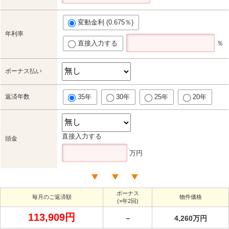
変動金利 (0.675％)
年利率
直接入力する
％
ボーナス払い
返済年数
35年
30年
25年
20年
直接入力する
頭金
万円
ボーナス
毎月のご返済額
物件価格
(×年2回)
113,909円
－
4,260万円