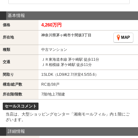
基本情報
4,260万円
価格
神奈川県茅ヶ崎市十間坂3丁目
所在地
MAP
種類
中古マンション
ＪＲ東海道本線 茅ケ崎駅 徒歩11分
交通
ＪＲ相模線 茅ケ崎駅 徒歩11分
間取り
1SLDK（LD9/K2.7/洋室4.5/S5.6）
構造/総戸数
RC造/38戸
所在階/階数
7階/地上7階建
セールスコメント
当店は、大型ショッピングセンター「湘南モールフィル」内１階にご
ざいます。
詳細情報