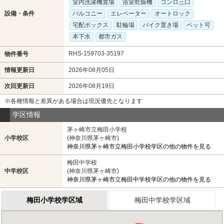
室内洗濯機置場
浴室乾燥機
コンロ三口
設備・条件
バルコニー
エレベーター
オートロック
宅配ボックス
駐輪場
バイク置き場
ペット可
本下水
都市ガス
RHS-159703-35197
物件番号
情報更新日
2026年08月05日
次回更新日
2026年08月19日
※各種情報と差異がある場合は現況優先となります
学区情報
茅ヶ崎市立梅田小学校
小学校区
(神奈川県茅ヶ崎市)
神奈川県茅ヶ崎市立梅田小学校学区の他の物件を見る
梅田中学校
中学校区
(神奈川県茅ヶ崎市)
神奈川県茅ヶ崎市立梅田中学校学区の他の物件を見る
梅田小学校学区域
梅田中学校学区域