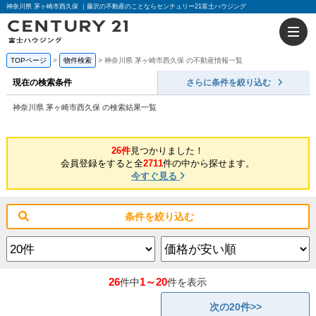
神奈川県 茅ヶ崎市西久保 ｜藤沢の不動産のことならセンチュリー21富士ハウジング
TOPページ
物件検索
神奈川県 茅ヶ崎市西久保 の不動産情報一覧
現在の検索条件
さらに条件を絞り込む
神奈川県 茅ヶ崎市西久保 の検索結果一覧
26件
見つかりました！
会員登録をすると全
2711
件の中から探せます。
今すぐ見る
条件を絞り込む
26
1～20
件中
件を表示
次の20件>>