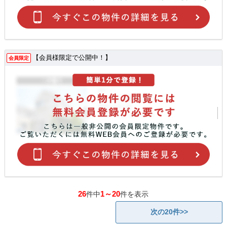
【会員様限定で公開中！】
会員限定
26
1～20
件中
件を表示
次の20件>>