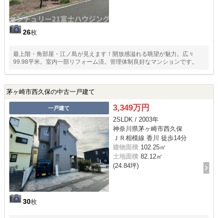
26
枚
最上階・角部屋・江ノ島が見えます！開放感溢れる眺望が魅力。広々
99.98平米。室内一部リフォーム済。管理体制良好なマンションです。
茅ヶ崎市西久保の中古一戸建て
3,349万円
一戸建て
2SLDK / 2003年
神奈川県茅ヶ崎市西久保
ＪＲ相模線 香川 徒歩14分
建物面積
102.25㎡
土地面積
82.12㎡
(24.84坪)
30
枚