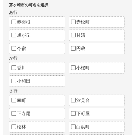
茅ヶ崎市の町名を選択
あ行
赤羽根
赤松町
旭が丘
甘沼
今宿
円蔵
か行
香川
小桜町
小和田
さ行
幸町
汐見台
下寺尾
下町屋
松林
白浜町