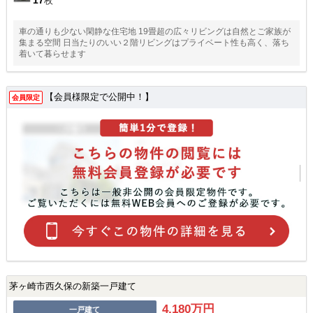
17
枚
車の通りも少ない閑静な住宅地 19畳超の広々リビングは自然とご家族が
集まる空間 日当たりのいい２階リビングはプライベート性も高く、落ち
着いて暮らせます
【会員様限定で公開中！】
会員限定
茅ヶ崎市西久保の新築一戸建て
4,180万円
一戸建て