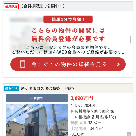
【会員様限定で公開中！】
会員限定
茅ヶ崎市西久保の新築一戸建て
値下がり
3,690万円
一戸建て
4LDK / 2026年
神奈川県茅ヶ崎市西久保
ＪＲ相模線 香川 徒歩18分
建物面積
92.74㎡
土地面積
104.45㎡
(31.6坪)