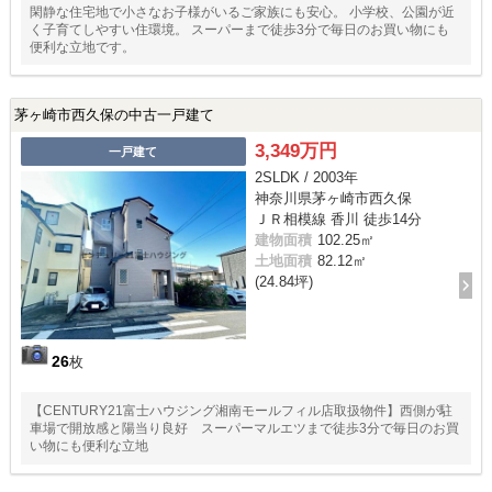
閑静な住宅地で小さなお子様がいるご家族にも安心。 小学校、公園が近
く子育てしやすい住環境。 スーパーまで徒歩3分で毎日のお買い物にも
便利な立地です。
茅ヶ崎市西久保の中古一戸建て
3,349万円
一戸建て
2SLDK / 2003年
神奈川県茅ヶ崎市西久保
ＪＲ相模線 香川 徒歩14分
建物面積
102.25㎡
土地面積
82.12㎡
(24.84坪)
26
枚
【CENTURY21富士ハウジング湘南モールフィル店取扱物件】西側が駐
車場で開放感と陽当り良好 スーパーマルエツまで徒歩3分で毎日のお買
い物にも便利な立地