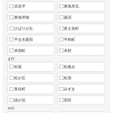
浜見平
東海岸北
東海岸南
菱沼
ひばりが丘
富士見町
平太夫新田
平和町
本宿町
本村
ま行
松尾
松風台
松が丘
松浪
美住町
みずき
緑が浜
室田
や行