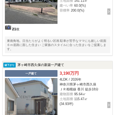
土地面積
141.11㎡
建ぺい率
60.0(%)
容積率
200.0(%)
21
枚
東南角地。日当たりがよく明るい区画 駐車が苦手なママにも嬉しい前面
６ｍ道路に面した住まい ご家族のスタイルに合った住まいをご提案しま
す。
茅ヶ崎市西久保の新築一戸建て
値下がり
3,190万円
一戸建て
4LDK / 2026年
神奈川県茅ヶ崎市西久保
ＪＲ相模線 香川 徒歩18分
建物面積
95.64㎡
土地面積
115.47㎡
(34.93坪)