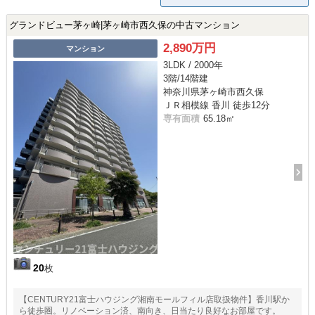
グランドビュー茅ヶ崎|茅ヶ崎市西久保の中古マンション
2,890万円
マンション
3LDK / 2000年
3階/14階建
神奈川県茅ヶ崎市西久保
ＪＲ相模線 香川 徒歩12分
専有面積
65.18㎡
20
枚
【CENTURY21富士ハウジング湘南モールフィル店取扱物件】香川駅か
ら徒歩圏。リノベーション済、南向き、日当たり良好なお部屋です。