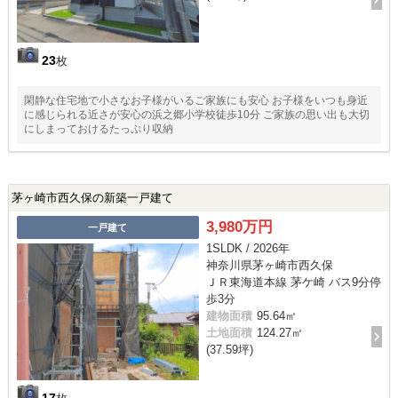
23
枚
閑静な住宅地で小さなお子様がいるご家族にも安心 お子様をいつも身近
に感じられる近さが安心の浜之郷小学校徒歩10分 ご家族の思い出も大切
にしまっておけるたっぷり収納
茅ヶ崎市西久保の新築一戸建て
3,980万円
一戸建て
1SLDK / 2026年
神奈川県茅ヶ崎市西久保
ＪＲ東海道本線 茅ケ崎 バス9分停
歩3分
建物面積
95.64㎡
土地面積
124.27㎡
(37.59坪)