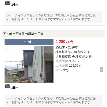
14
枚
ウォークインクロゼットのある住まいで収納上手な生活 前面道路が広
く、間口もゆったり。 駐車が苦手なママもらくらく停められます
茅ヶ崎市西久保の新築一戸建て
4,280万円
一戸建て
2SLDK / 2026年
神奈川県茅ヶ崎市西久保
ＪＲ相模線 香川 徒歩14分
建物面積
90.67㎡
土地面積
103.38㎡
(31.27坪)
15
枚
ウォークインクロゼットのある住まいで収納上手な生活 前面道路が広
く、間口もゆったり。 駐車が苦手なママもらくらく停められます