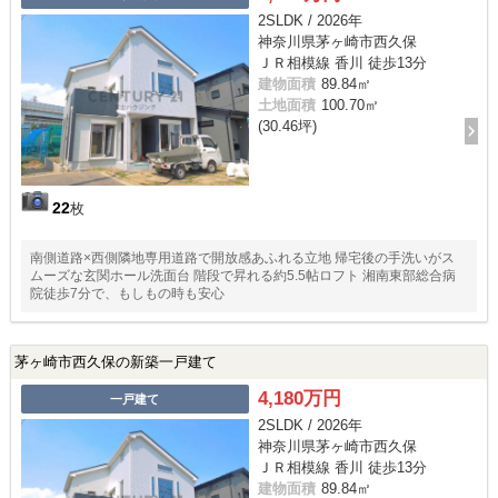
2SLDK / 2026年
神奈川県茅ヶ崎市西久保
ＪＲ相模線 香川 徒歩13分
建物面積
89.84㎡
土地面積
100.70㎡
(30.46坪)
22
枚
南側道路×西側隣地専用道路で開放感あふれる立地 帰宅後の手洗いがス
ムーズな玄関ホール洗面台 階段で昇れる約5.5帖ロフト 湘南東部総合病
院徒歩7分で、もしもの時も安心
茅ヶ崎市西久保の新築一戸建て
4,180万円
一戸建て
2SLDK / 2026年
神奈川県茅ヶ崎市西久保
ＪＲ相模線 香川 徒歩13分
建物面積
89.84㎡