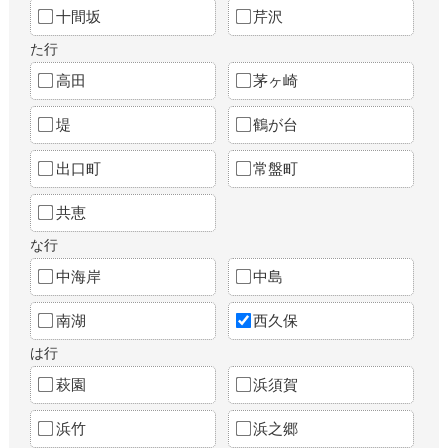
十間坂
芹沢
た行
高田
茅ヶ崎
堤
鶴が台
出口町
常盤町
共恵
な行
中海岸
中島
南湖
西久保
は行
萩園
浜須賀
浜竹
浜之郷