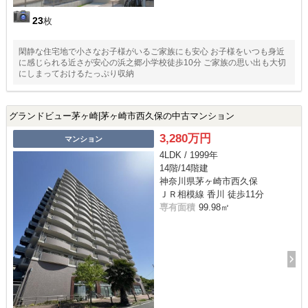
23
枚
閑静な住宅地で小さなお子様がいるご家族にも安心 お子様をいつも身近
に感じられる近さが安心の浜之郷小学校徒歩10分 ご家族の思い出も大切
にしまっておけるたっぷり収納
グランドビュー茅ヶ崎|茅ヶ崎市西久保の中古マンション
3,280万円
マンション
4LDK / 1999年
14階/14階建
神奈川県茅ヶ崎市西久保
ＪＲ相模線 香川 徒歩11分
専有面積
99.98㎡