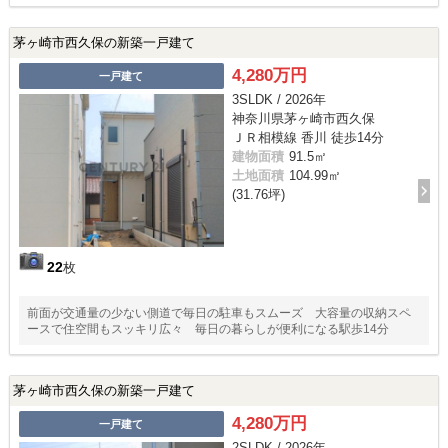
茅ヶ崎市西久保の新築一戸建て
4,280万円
一戸建て
3SLDK / 2026年
神奈川県茅ヶ崎市西久保
ＪＲ相模線 香川 徒歩14分
建物面積
91.5㎡
土地面積
104.99㎡
(31.76坪)
22
枚
前面が交通量の少ない側道で毎日の駐車もスムーズ 大容量の収納スペ
ースで住空間もスッキリ広々 毎日の暮らしが便利になる駅歩14分
茅ヶ崎市西久保の新築一戸建て
4,280万円
一戸建て
2SLDK / 2026年