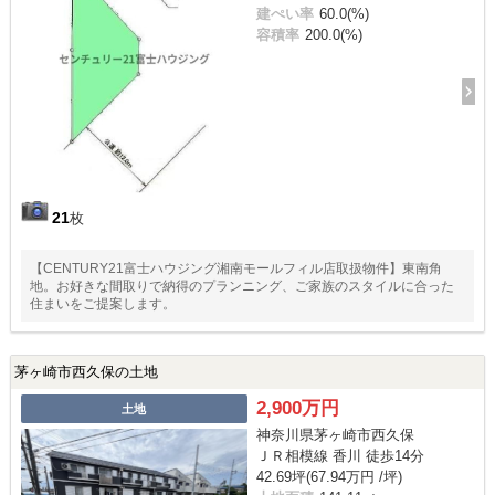
建ぺい率
60.0(%)
容積率
200.0(%)
21
枚
【CENTURY21富士ハウジング湘南モールフィル店取扱物件】東南角
地。お好きな間取りで納得のプランニング、ご家族のスタイルに合った
住まいをご提案します。
茅ヶ崎市西久保の土地
2,900万円
土地
神奈川県茅ヶ崎市西久保
ＪＲ相模線 香川 徒歩14分
42.69坪(67.94万円 /坪)