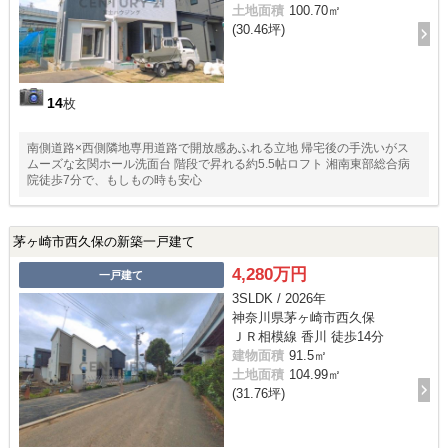
土地面積
100.70㎡
(30.46坪)
14
枚
南側道路×西側隣地専用道路で開放感あふれる立地 帰宅後の手洗いがス
ムーズな玄関ホール洗面台 階段で昇れる約5.5帖ロフト 湘南東部総合病
院徒歩7分で、もしもの時も安心
茅ヶ崎市西久保の新築一戸建て
4,280万円
一戸建て
3SLDK / 2026年
神奈川県茅ヶ崎市西久保
ＪＲ相模線 香川 徒歩14分
建物面積
91.5㎡
土地面積
104.99㎡
(31.76坪)