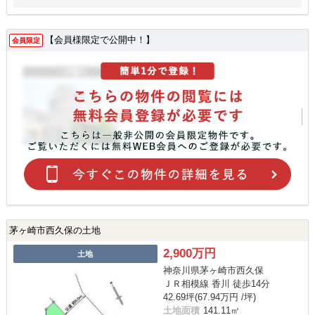
【会員様限定で公開中！】
会員限定
茅ヶ崎市西久保の土地
2,900万円
土地
神奈川県茅ヶ崎市西久保
ＪＲ相模線 香川 徒歩14分
42.69坪(67.94万円 /坪)
土地面積
141.11㎡