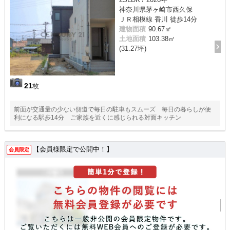
神奈川県茅ヶ崎市西久保
ＪＲ相模線 香川 徒歩14分
建物面積
90.67㎡
土地面積
103.38㎡
(31.27坪)
21
枚
前面が交通量の少ない側道で毎日の駐車もスムーズ 毎日の暮らしが便
利になる駅歩14分 ご家族を近くに感じられる対面キッチン
【会員様限定で公開中！】
会員限定